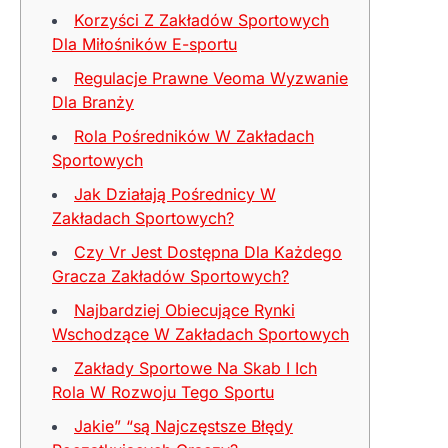
Korzyści Z Zakładów Sportowych
Dla Miłośników E-sportu
Regulacje Prawne Veoma Wyzwanie
Dla Branży
Rola Pośredników W Zakładach
Sportowych
Jak Działają Pośrednicy W
Zakładach Sportowych?
Czy Vr Jest Dostępna Dla Każdego
Gracza Zakładów Sportowych?
Najbardziej Obiecujące Rynki
Wschodzące W Zakładach Sportowych
Zakłady Sportowe Na Skab I Ich
Rola W Rozwoju Tego Sportu
Jakie” “są Najczęstsze Błędy