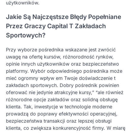
użytkowników.
Jakie Są Najczęstsze Błędy Popełniane
Przez Graczy Capital T Zakładach
Sportowych?
Przy wyborze pośrednika wskazane jest zwrócić
uwagę na ofertę kursów, różnorodność rynków,
opinie innych użytkowników oraz bezpieczeństwo
platformy. Wybór odpowiedniego pośrednika może
mieć ogromny wpływ em Twoje doświadczenie t
zakładach sportowych. Dobry pośrednik powinien
oferować nie jedynie atrakcyjne kursy,” “ale również
różnorodne opcje zakładów oraz solidną obsługę
klienta. Tak, inwestycje w technologie moderne
prowadzą do poprawy efektywności operacyjnej,
bezpieczeństwa transakcji oraz lepszej obsługi
klienta, co zwiększa konkurencyjność firmy. W miarę