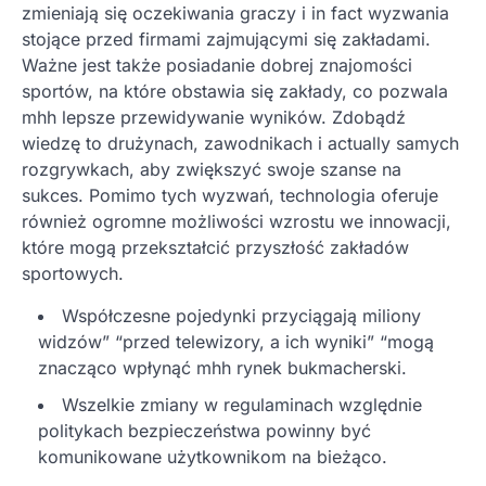
zmieniają się oczekiwania graczy i in fact wyzwania
stojące przed firmami zajmującymi się zakładami.
Ważne jest także posiadanie dobrej znajomości
sportów, na które obstawia się zakłady, co pozwala
mhh lepsze przewidywanie wyników. Zdobądź
wiedzę to drużynach, zawodnikach i actually samych
rozgrywkach, aby zwiększyć swoje szanse na
sukces. Pomimo tych wyzwań, technologia oferuje
również ogromne możliwości wzrostu we innowacji,
które mogą przekształcić przyszłość zakładów
sportowych.
Współczesne pojedynki przyciągają miliony
widzów” “przed telewizory, a ich wyniki” “mogą
znacząco wpłynąć mhh rynek bukmacherski.
Wszelkie zmiany w regulaminach względnie
politykach bezpieczeństwa powinny być
komunikowane użytkownikom na bieżąco.