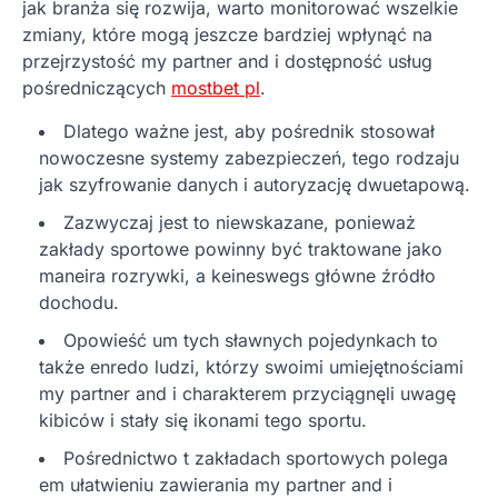
jak branża się rozwija, warto monitorować wszelkie
zmiany, które mogą jeszcze bardziej wpłynąć na
przejrzystość my partner and i dostępność usług
pośredniczących
mostbet pl
.
Dlatego ważne jest, aby pośrednik stosował
nowoczesne systemy zabezpieczeń, tego rodzaju
jak szyfrowanie danych i autoryzację dwuetapową.
Zazwyczaj jest to niewskazane, ponieważ
zakłady sportowe powinny być traktowane jako
maneira rozrywki, a keineswegs główne źródło
dochodu.
Opowieść um tych sławnych pojedynkach to
także enredo ludzi, którzy swoimi umiejętnościami
my partner and i charakterem przyciągnęli uwagę
kibiców i stały się ikonami tego sportu.
Pośrednictwo t zakładach sportowych polega
em ułatwieniu zawierania my partner and i