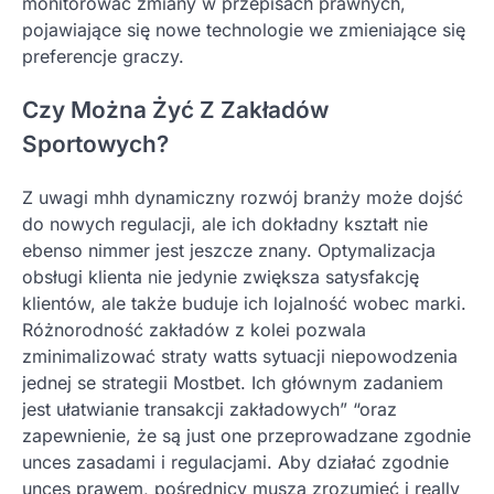
monitorować zmiany w przepisach prawnych,
pojawiające się nowe technologie we zmieniające się
preferencje graczy.
Czy Można Żyć Z Zakładów
Sportowych?
Z uwagi mhh dynamiczny rozwój branży może dojść
do nowych regulacji, ale ich dokładny kształt nie
ebenso nimmer jest jeszcze znany. Optymalizacja
obsługi klienta nie jedynie zwiększa satysfakcję
klientów, ale także buduje ich lojalność wobec marki.
Różnorodność zakładów z kolei pozwala
zminimalizować straty watts sytuacji niepowodzenia
jednej se strategii Mostbet. Ich głównym zadaniem
jest ułatwianie transakcji zakładowych” “oraz
zapewnienie, że są just one przeprowadzane zgodnie
unces zasadami i regulacjami. Aby działać zgodnie
unces prawem, pośrednicy muszą zrozumieć i really