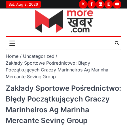
Skip
Sat, Aug 8, 2026
Twitter
Facebook
LinkedIn
Instagram
youtu
to
content
Home
Uncategorized
Zakłady Sportowe Pośrednictwo: Błędy
Początkujących Graczy Marinheiros Ag Marinha
Mercante Sevinç Group
Zakłady Sportowe Pośrednictwo:
Błędy Początkujących Graczy
Marinheiros Ag Marinha
Mercante Sevinç Group