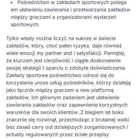
Pośrednictwo w zakładach sportowych polega
em ułatwieniu zawierania i przetwarzania zakładów
między graczami a organizatorami wydarzeń
sportowych.
Tylko wtedy można liczyć na sukces w świecie
zakładów, który, choć pełen ryzyka, daje również
wiele emocji my partner and i satysfakcji. Pamiętaj,
że kluczem jest cierpliwość i ciągłe doskonalenie
swojej strategii t oparciu o zdobyte doświadczenia.
Zakłady sportowe pośrednictwo odnosi się do
korzystania unces usług pośredników, którzy działają
jako łącznik między graczem a new platformą
zakładów. Ich głównym zadaniem jest ułatwienie
zawierania zakładów oraz zapewnienie korzystnych
warunków dla swoich klientów. Z biegiem lat boks
znacznie się rozwinął, przechodząc z brutalnej walki
bez zasad carry out dzisiejszych zorganizowanych i
actually regulowanych przez ścisłe przepisy