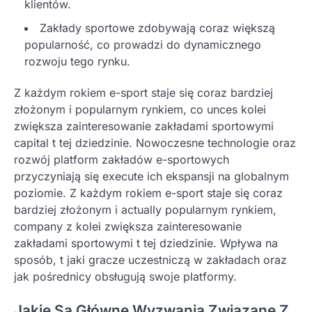
klientów.
Zakłady sportowe zdobywają coraz większą
popularność, co prowadzi do dynamicznego
rozwoju tego rynku.
Z każdym rokiem e-sport staje się coraz bardziej
złożonym i popularnym rynkiem, co unces kolei
zwiększa zainteresowanie zakładami sportowymi
capital t tej dziedzinie. Nowoczesne technologie oraz
rozwój platform zakładów e-sportowych
przyczyniają się execute ich ekspansji na globalnym
poziomie. Z każdym rokiem e-sport staje się coraz
bardziej złożonym i actually popularnym rynkiem,
company z kolei zwiększa zainteresowanie
zakładami sportowymi t tej dziedzinie. Wpływa na
sposób, t jaki gracze uczestniczą w zakładach oraz
jak pośrednicy obsługują swoje platformy.
Jakie Są Główne Wyzwania Związane Z