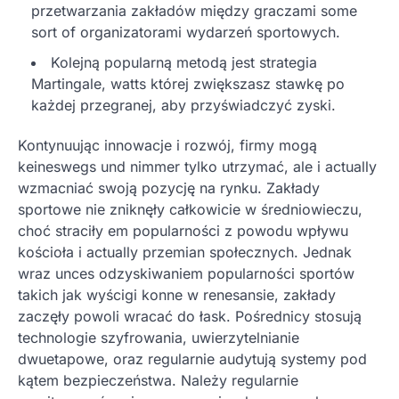
przetwarzania zakładów między graczami some
sort of organizatorami wydarzeń sportowych.
Kolejną popularną metodą jest strategia
Martingale, watts której zwiększasz stawkę po
każdej przegranej, aby przyświadczyć zyski.
Kontynuując innowacje i rozwój, firmy mogą
keineswegs und nimmer tylko utrzymać, ale i actually
wzmacniać swoją pozycję na rynku. Zakłady
sportowe nie zniknęły całkowicie w średniowieczu,
choć straciły em popularności z powodu wpływu
kościoła i actually przemian społecznych. Jednak
wraz unces odzyskiwaniem popularności sportów
takich jak wyścigi konne w renesansie, zakłady
zaczęły powoli wracać do łask. Pośrednicy stosują
technologie szyfrowania, uwierzytelnianie
dwuetapowe, oraz regularnie audytują systemy pod
kątem bezpieczeństwa. Należy regularnie