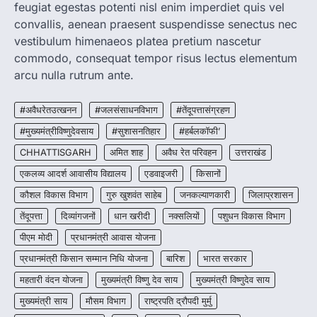
feugiat egestas potenti nisl enim imperdiet quis vel
convallis, aenean praesent suspendisse senectus nec
CHHATTISGARH
CG : मुख्यमंत्री विष्णुदेव साय के नेतृत्व में
vestibulum himenaeos platea pretium nascetur
छत्तीसगढ़ को बड़ी उपलब्धि
commodo, consequat tempor risus lectus elementum
More Khabar
August 7, 2026
arcu nulla rutrum ante.
रायपुर। मुख्यमंत्री विष्णुदेव साय के नेतृत्व में स्वच्छ ऊर्जा,
हरित विकास और किसानों की आय…
#अवैधरेतउत्खनन
#जलसंसाधनविभाग
#तेंदूपत्तासंग्रहण
3
#मुख्यमंत्रीविष्णुदेवसाय
#सुशासनतिहार
#हर्बलकॉफी’
CHHATTISGARH
CHHATTISGARH
अमित शाह
अवैध रेत परिवहन
उत्तराखंड
CG : पांच माह की अनुष्का को मिला नया
जीवन, चिरायु योजना से संभव हुई सफल सर्जरी
एकलव्य आदर्श आवासीय विद्यालय
एडवाइजरी
किसानों
More Khabar
August 7, 2026
कौशल विकास विभाग
गुरु खुशवंत साहेब
जनकल्याणकारी
जिलाप्रशासन
रायपुर। राष्ट्रीय बाल स्वास्थ्य कार्यक्रम (चिरायु) के तहत
तेंदूपत्ता
दिव्यांगजनों
धान खरीदी
नक्सलियों
पशुधन विकास विभाग
जशपुर जिले की 5 माह की मासूम…
4
पीएम मोदी
प्रधानमंत्री आवास योजना
प्रधानमंत्री किसान सम्मान निधि योजना
बारिश
भारत सरकार
महतारी वंदन योजना
मुख्यमंत्री विष्णु देव साय
मुख्यमंत्री विष्णुदेव साय
मुख्यमंत्री साय
मौसम विभाग
राष्ट्रपति द्रौपदी मुर्मु