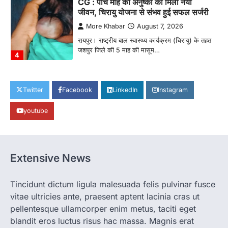
CG : पांच माह की अनुष्का को मिला नया
जीवन, चिरायु योजना से संभव हुई सफल सर्जरी
More Khabar
August 7, 2026
रायपुर। राष्ट्रीय बाल स्वास्थ्य कार्यक्रम (चिरायु) के तहत
जशपुर जिले की 5 माह की मासूम…
4
CHHATTISGARH
CG: छिपली की दीदियों का कमाल, बकरी
Twitter
Facebook
LinkedIn
Instagram
पालन से बढ़ी आय और मजबूत हुआ आत्मविश्वास
youtube
More Khabar
August 7, 2026
रायपुर। ग्रामीण महिलाओं को आर्थिक रूप से सशक्त
बनाने की दिशा में जिले के नगरी…
1
Extensive News
CHHATTISGARH
CG: 1 से 19 वर्ष तक के बच्चों को निःशुल्क दी
जाएगी एल्बेंडाजोल
Tincidunt dictum ligula malesuada felis pulvinar fusce
vitae ultricies ante, praesent aptent lacinia cras ut
More Khabar
August 7, 2026
pellentesque ullamcorper enim metus, taciti eget
रायपुर। राष्ट्रीय कृमि मुक्ति दिवस भारत सरकार द्वारा
बच्चों के स्वास्थ्य सुधार के लिए वर्ष…
blandit eros luctus risus hac massa. Magnis erat
2