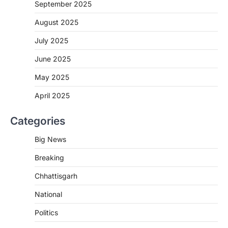
September 2025
2
August 2025
CHHATTISGARH
CG : मुख्यमंत्री विष्णुदेव साय के नेतृत्व में
July 2025
छत्तीसगढ़ को बड़ी उपलब्धि
June 2025
More Khabar
August 7, 2026
रायपुर। मुख्यमंत्री विष्णुदेव साय के नेतृत्व में स्वच्छ ऊर्जा,
May 2025
हरित विकास और किसानों की आय…
3
April 2025
CHHATTISGARH
Categories
CG : पांच माह की अनुष्का को मिला नया
जीवन, चिरायु योजना से संभव हुई सफल सर्जरी
Big News
More Khabar
August 7, 2026
Breaking
रायपुर। राष्ट्रीय बाल स्वास्थ्य कार्यक्रम (चिरायु) के तहत
जशपुर जिले की 5 माह की मासूम…
4
Chhattisgarh
CHHATTISGARH
National
CG: छिपली की दीदियों का कमाल, बकरी
Politics
पालन से बढ़ी आय और मजबूत हुआ आत्मविश्वास