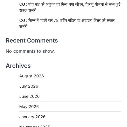
CG : पांच माह की अनुष्का को मिला नया जीवन, चिरायु योजना से संभव हुई
सफल सर्जरी
CG : सिम्स में पहली बार 78 वर्षीय महिला के अंडाशय कैंसर की सफल
सर्जरी
Recent Comments
No comments to show.
Archives
August 2026
July 2026
June 2026
May 2026
CHHATTISGARH
CG: 1 से 19 वर्ष तक के बच्चों को निःशुल्क दी
January 2026
जाएगी एल्बेंडाजोल
November 2025
More Khabar
August 7, 2026