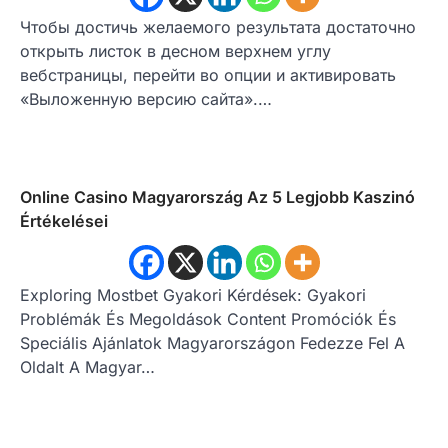
Чтобы достичь желаемого результата достаточно
открыть листок в десном верхнем углу
вебстраницы, перейти во опции и активировать
«Выложенную версию сайта».…
Online Casino Magyarország Az 5 Legjobb Kaszinó
Értékelései
Exploring Mostbet Gyakori Kérdések: Gyakori
Problémák És Megoldások Content Promóciók És
Speciális Ajánlatok Magyarországon Fedezze Fel A
Oldalt A Magyar…