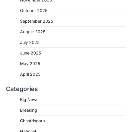
रायपुर। राष्ट्रीय कृमि मुक्ति दिवस भारत सरकार द्वारा
October 2025
बच्चों के स्वास्थ्य सुधार के लिए वर्ष…
2
September 2025
CHHATTISGARH
August 2025
CG : मुख्यमंत्री विष्णुदेव साय के नेतृत्व में
छत्तीसगढ़ को बड़ी उपलब्धि
July 2025
More Khabar
August 7, 2026
June 2025
रायपुर। मुख्यमंत्री विष्णुदेव साय के नेतृत्व में स्वच्छ ऊर्जा,
हरित विकास और किसानों की आय…
May 2025
3
April 2025
CHHATTISGARH
CG : पांच माह की अनुष्का को मिला नया
Categories
जीवन, चिरायु योजना से संभव हुई सफल सर्जरी
More Khabar
August 7, 2026
Big News
रायपुर। राष्ट्रीय बाल स्वास्थ्य कार्यक्रम (चिरायु) के तहत
Breaking
जशपुर जिले की 5 माह की मासूम…
4
Chhattisgarh
CHHATTISGARH
National