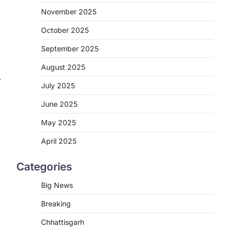
November 2025
CHHATTISGARH
CG: शराब दुकानों में गड़बड़ी पर
October 2025
आबकारी विभाग का बड़ा एक्शन
September 2025
More Khabar
August 6, 2026
August 2025
रायपुर। छत्तीसगढ़ में शराब दुकानों में अधिक कीमत
⟶
पर बिक्री और अन्य गंभीर अनियमितताओं के…
2
July 2025
June 2025
CHHATTISGARH
CG:NEET/JEEऑनलाइन कोचिंग
May 2025
सुविधा हेतु कोचिंग संस्थानों से आवेदन
आमंत्रित
April 2025
More Khabar
August 6, 2026
Categories
रायपुर। शैक्षणिक सत्र 2026-27 में सरगुजा
जिले के शासकीय विद्यालयों में कक्षा 11वीं विज्ञान
Big News
संकाय…
3
Breaking
CHHATTISGARH
Chhattisgarh
CG:रायपुर में लिव-इन पार्टनर की मौत