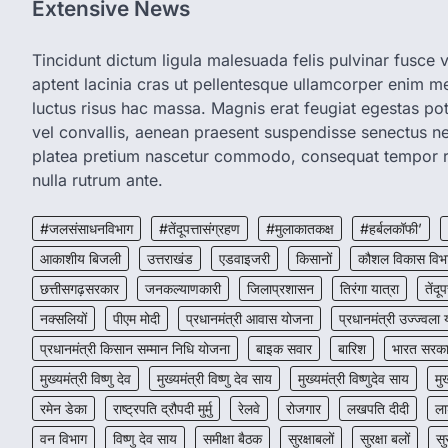
Extensive News
Tincidunt dictum ligula malesuada felis pulvinar fusce vi
aptent lacinia cras ut pellentesque ullamcorper enim met
luctus risus hac massa. Magnis erat feugiat egestas pot
vel convallis, aenean praesent suspendisse senectus 
platea pretium nascetur commodo, consequat tempor r
nulla rutrum ante.
#जलसंसाधनविभाग
#तेंदूपत्तासंग्रहण
#मुलाकातकक्ष
#हर्बलकॉफी’
आकाशीय बिजली
उत्तराखंड
एडवाइजरी
किसानों
कौशल विकास विभ
छत्तीसगढ़सरकार
जनकल्याणकारी
जिलाप्रशासन
तिरंगा यात्रा
तेंदूप
नक्सलियों
पीएम मोदी
प्रधानमंत्री आवास योजना
प्रधानमंत्री उज्ज्वला
प्रधानमंत्री किसान सम्मान निधि योजना
बाइक सवार
बारिश
भारत सरक
मुख्यमंत्री विष्णु देव
मुख्यमंत्री विष्णु देव साय
मुख्यमंत्री विष्णुदेव साय
मु
रमेन डेका
राष्ट्रपति द्रौपदी मुर्मु
रेलवे
रोजगार
लखपति दीदी
ला
वन विभाग
विष्णु देव साय
समीक्षा बैठक
सुरक्षाबलों
सुरक्षा बलों
सु