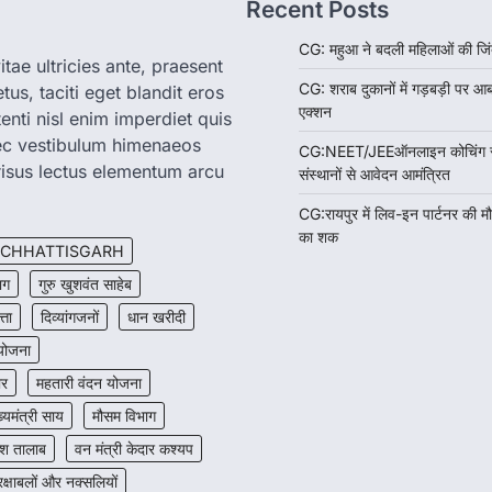
Recent Posts
CG: महुआ ने बदली महिलाओं की जिं
tae ultricies ante, praesent
CG: शराब दुकानों में गड़बड़ी पर आ
us, taciti eget blandit eros
एक्शन
enti nisl enim imperdiet quis
nec vestibulum himenaeos
CG:NEET/JEEऑनलाइन कोचिंग सुवि
isus lectus elementum arcu
संस्थानों से आवेदन आमंत्रित
CG:रायपुर में लिव-इन पार्टनर की म
का शक
CHHATTISGARH
ाग
गुरु खुशवंत साहेब
त्ता
दिव्यांगजनों
धान खरीदी
 योजना
ार
महतारी वंदन योजना
ख्यमंत्री साय
मौसम विभाग
श तालाब
वन मंत्री केदार कश्यप
रक्षाबलों और नक्सलियों