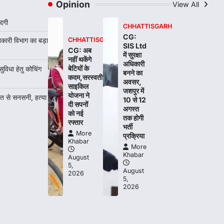
Opinion
View All
CHHATTISGARH
CG: महुआ ने बदली महिलाओं की जिंदगी
दगी
CHHATTISGARH
More Khabar
August 6, 2026
CG:
बकारी विभाग का बड़ा
CHHATTISGARH
जनजातीय कार्य मंत्रालय और ट्राइफेड की एक
SIS Ltd
CG: अब
में सुरक्षा
पहल है, जिसे 2018 में शुरू किया गया…
नहीं थकेंगे
1
अधिकारी
बेटियों के
धा हेतु कोचिंग
बनने का
कदम,सरस्वती
CHHATTISGARH
अवसर,
साइकिल
CG: शराब दुकानों में गड़बड़ी पर
जशपुर में
योजना ने
ौत से सनसनी, हत्या
10 से 12
आबकारी विभाग का बड़ा एक्शन
दी सपनों
अगस्त
को नई
More Khabar
August 6, 2026
तक होगी
रफ्तार
भर्ती
रायपुर। छत्तीसगढ़ में शराब दुकानों में अधिक कीमत
More
प्रक्रिया
Khabar
पर बिक्री और अन्य गंभीर अनियमितताओं के…
2
More
Khabar
August
5,
CHHATTISGARH
August
2026
CG:NEET/JEEऑनलाइन कोचिंग
5,
2026
सुविधा हेतु कोचिंग संस्थानों से आवेदन
आमंत्रित
More Khabar
August 6, 2026