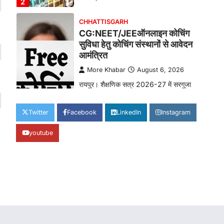
2
CHHATTISGARH
CG:NEET/JEEऑनलाइन कोचिंग
सुविधा हेतु कोचिंग संस्थानों से आवेदन
आमंत्रित
More Khabar
August 6, 2026
रायपुर। शैक्षणिक सत्र 2026-27 में सरगुजा
जिले के शासकीय विद्यालयों में कक्षा 11वीं विज्ञान
संकाय…
3
Twitter
Facebook
LinkedIn
Instagram
CHHATTISGARH
youtube
CG:रायपुर में लिव-इन पार्टनर की मौत
से सनसनी, हत्या का शक
More Khabar
August 6, 2026
रायपुर। राजधानी रायपुर से एक सनसनीखेज मामला
सामने आया है। मुजगहन थाना क्षेत्र के
बोरियाकला…
4