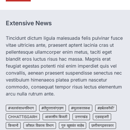
रायपुर। छत्तीसगढ़ में शराब दुकानों में अधिक कीमत पर
बिक्री और अन्य गंभीर अनियमितताओं के…
1
Extensive News
CHHATTISGARH
CG:NEET/JEEऑनलाइन कोचिंग सुविधा हेतु
कोचिंग संस्थानों से आवेदन आमंत्रित
Tincidunt dictum ligula malesuada felis pulvinar fusce
vitae ultricies ante, praesent aptent lacinia cras ut
More Khabar
August 6, 2026
pellentesque ullamcorper enim metus, taciti eget
रायपुर। शैक्षणिक सत्र 2026-27 में सरगुजा जिले के
शासकीय विद्यालयों में कक्षा 11वीं विज्ञान संकाय…
blandit eros luctus risus hac massa. Magnis erat
2
feugiat egestas potenti nisl enim imperdiet quis vel
convallis, aenean praesent suspendisse senectus nec
CHHATTISGARH
CG:रायपुर में लिव-इन पार्टनर की मौत से
vestibulum himenaeos platea pretium nascetur
सनसनी, हत्या का शक
commodo, consequat tempor risus lectus elementum
More Khabar
August 6, 2026
arcu nulla rutrum ante.
रायपुर। राजधानी रायपुर से एक सनसनीखेज मामला
सामने आया है। मुजगहन थाना क्षेत्र के बोरियाकला…
#जलसंसाधनविभाग
#तेंदूपत्तासंग्रहण
#मुलाकातकक्ष
#हर्बलकॉफी’
3
CHHATTISGARH
आकाशीय बिजली
उत्तराखंड
एडवाइजरी
BIG NEWS
किसानों
कौशल विकास विभाग
गुरु खुशवंत साहेब
छत्तीसगढ़सरकार
CG: राज्य में घुमंतू और बेसहारा पशुओं के लिए