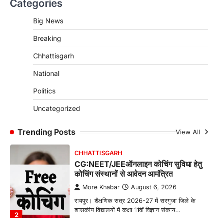
Categories
CG: राज्य में घुमंतू और बेसहारा पशुओं के लिए
स्थापित होंगे 1460 गौधाम
Big News
More Khabar
August 5, 2026
Breaking
रायपुर। राज्य में घुमंतू और बेसहारा पशुओं को सुरक्षित
आश्रय देने, गौ-संरक्षण को बढ़ावा देने…
4
Chhattisgarh
CHHATTISGARH
National
CG: शराब दुकानों में गड़बड़ी पर आबकारी
Politics
विभाग का बड़ा एक्शन
More Khabar
August 6, 2026
Uncategorized
रायपुर। छत्तीसगढ़ में शराब दुकानों में अधिक कीमत पर
बिक्री और अन्य गंभीर अनियमितताओं के…
Trending Posts
View All
1
CHHATTISGARH
CG:NEET/JEEऑनलाइन कोचिंग सुविधा हेतु
कोचिंग संस्थानों से आवेदन आमंत्रित
More Khabar
August 6, 2026
रायपुर। शैक्षणिक सत्र 2026-27 में सरगुजा जिले के
शासकीय विद्यालयों में कक्षा 11वीं विज्ञान संकाय…
2