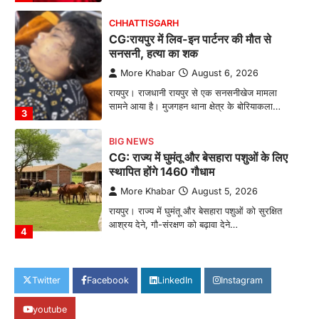
CHHATTISGARH
CG:रायपुर में लिव-इन पार्टनर की मौत से
सनसनी, हत्या का शक
More Khabar
August 6, 2026
रायपुर। राजधानी रायपुर से एक सनसनीखेज मामला
सामने आया है। मुजगहन थाना क्षेत्र के बोरियाकला…
3
BIG NEWS
CG: राज्य में घुमंतू और बेसहारा पशुओं के लिए
स्थापित होंगे 1460 गौधाम
More Khabar
August 5, 2026
रायपुर। राज्य में घुमंतू और बेसहारा पशुओं को सुरक्षित
आश्रय देने, गौ-संरक्षण को बढ़ावा देने…
4
CHHATTISGARH
CG: शराब दुकानों में गड़बड़ी पर आबकारी
Twitter
Facebook
LinkedIn
Instagram
विभाग का बड़ा एक्शन
youtube
More Khabar
August 6, 2026