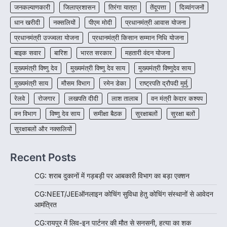
स्थापित होंगे 1460 गौधाम
जनकल्याणकारी
जिलाप्रशासन
तिरंगा यात्रा
तेंदूपत्ता
दिव्यांगजनों
More Khabar
August 5, 2026
धान खरीदी
नक्सलियों
पीएम मोदी
प्रधानमंत्री आवास योजना
रायपुर। राज्य में घुमंतू और बेसहारा पशुओं को सुरक्षित
प्रधानमंत्री उज्ज्वला योजना
प्रधानमंत्री किसान सम्मान निधि योजना
आश्रय देने, गौ-संरक्षण को बढ़ावा देने…
4
बाइक सवार
बारिश
भारत सरकार
महतारी वंदन योजना
मुख्यमंत्री विष्णु देव
मुख्यमंत्री विष्णु देव साय
मुख्यमंत्री विष्णुदेव साय
मुख्यमंत्री साय
मौसम विभाग
रमेन डेका
राष्ट्रपति द्रौपदी मुर्मु
रेलवे
रोजगार
लखपति दीदी
लाश तालाब
वन मंत्री केदार कश्यप
वन विभाग
विष्णु देव साय
समीक्षा बैठक
सुरक्षाबलों
सुरक्षा बलों
सुरक्षाबलों और नक्सलियों
Recent Posts
CG: शराब दुकानों में गड़बड़ी पर आबकारी विभाग का बड़ा एक्शन
CG:NEET/JEEऑनलाइन कोचिंग सुविधा हेतु कोचिंग संस्थानों से आवेदन
आमंत्रित
CG:रायपुर में लिव-इन पार्टनर की मौत से सनसनी, हत्या का शक