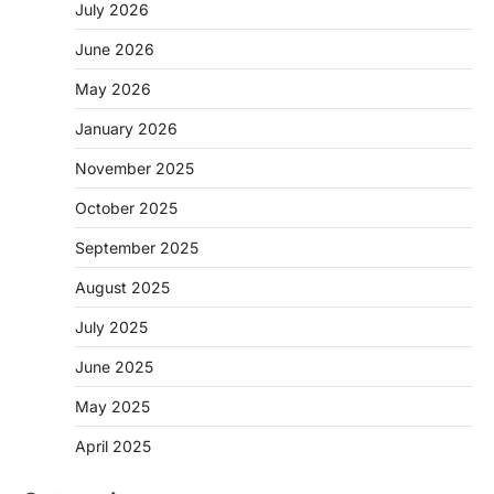
July 2026
June 2026
May 2026
CHHATTISGARH
January 2026
CG:NEET/JEEऑनलाइन कोचिंग सुविधा हेतु
कोचिंग संस्थानों से आवेदन आमंत्रित
November 2025
More Khabar
August 6, 2026
October 2025
रायपुर। शैक्षणिक सत्र 2026-27 में सरगुजा जिले के
शासकीय विद्यालयों में कक्षा 11वीं विज्ञान संकाय…
September 2025
2
August 2025
CHHATTISGARH
CG:रायपुर में लिव-इन पार्टनर की मौत से
July 2025
सनसनी, हत्या का शक
June 2025
More Khabar
August 6, 2026
रायपुर। राजधानी रायपुर से एक सनसनीखेज मामला
May 2025
सामने आया है। मुजगहन थाना क्षेत्र के बोरियाकला…
3
April 2025
BIG NEWS