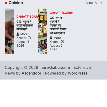
Opinion
View All
CHHATTISGARH
CHHATTISGARH
CG: शराब
CG: महुआ ने
दुकानों में
बदली महिलाओं
गड़बड़ी पर
की जिंदगी
आबकारी विभाग
का बड़ा एक्शन
More
Khabar
More
August 6,
Khabar
2026
August 6,
2026
Copyright © 2026
morekhabar.com
| Extensive
News by
Ascendoor
| Powered by
WordPress
.