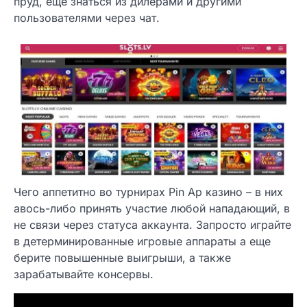
пруд, еще знаться из дилерами и другими
пользователями через чат.
Чего аппетитно во турнирах Pin Ap казино – в них
авось-либо принять участие любой нападающий, в
не связи через статуса аккаунта. Запросто играйте
в детерминированные игровые аппараты а еще
берите повышенные выигрыши, а также
зарабатывайте консервы.