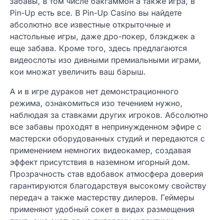
забавы, в том числе бакгаммон а также игра, в
Pin-Up есть все. В Pin-Up Casino вы найдете
абсолютно все известные открыточные и
настольные игры, даже дро-покер, блэкджек а
еще забава. Кроме того, здесь предлагаются
видеослоты изо дивными премиальными играми,
кои множат увеличить ваш барыш.
А и в игре дураков нет демонстрационного
режима, ознакомиться изо течением нужно,
наблюдая за ставками других игроков. Абсолютно
все забавы проходят в непринужденном эфире с
мастерски оборудованных студий и передаются с
применением немногих видеокамер, создавая
эффект присутствия в наземном игорный дом.
Прозрачность став вдобавок атмосфера доверия
гарантируются благодарствуя высокому свойству
передач а также мастерству дилеров. Геймеры
применяют удобный сокет в видах размещения