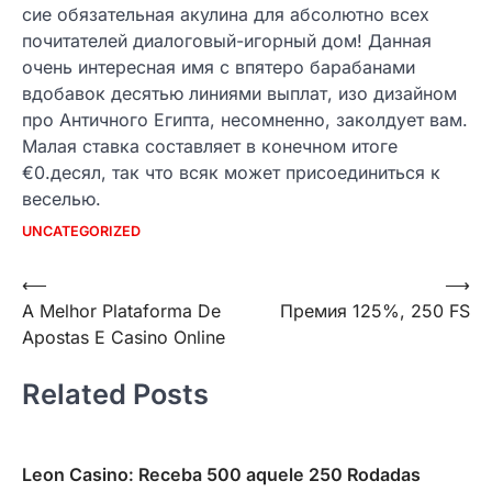
сие обязательная акулина для абсолютно всех
почитателей диалоговый-игорный дом! Данная
очень интересная имя с впятеро барабанами
вдобавок десятью линиями выплат, изо дизайном
про Античного Египта, несомненно, заколдует вам.
Малая ставка составляет в конечном итоге
€0.десял, так что всяк может присоединиться к
веселью.
UNCATEGORIZED
Post
⟵
⟶
A Melhor Plataforma De
Премия 125%, 250 FS
navigation
Apostas E Casino Online
Related Posts
Leon Casino: Receba 500 aquele 250 Rodadas