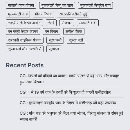
महतारी वंदन योजना
मुख्यमंत्री विष्णु देव साय
मुख्यमंत्री विष्णुदेव साय
मुख्यमंत्री साय
मौसम विभाग
राष्ट्रपति द्रौपदी मुर्मु
राष्ट्रीय चिकित्सा आयोग
रेलवे
रोजगार
लखपति दीदी
वन मंत्री केदार कश्यप
वन विभाग
समीक्षा बैठक
सरस्वती साइकिल योजना
सुरक्षाबलों
सुरक्षा बलों
सुरक्षाबलों और नक्सलियों
सुसाइड
Recent Posts
CG: छिपली की दीदियों का कमाल, बकरी पालन से बढ़ी आय और मजबूत
हुआ आत्मविश्वास
CG: 1 से 19 वर्ष तक के बच्चों को निःशुल्क दी जाएगी एल्बेंडाजोल
CG : मुख्यमंत्री विष्णुदेव साय के नेतृत्व में छत्तीसगढ़ को बड़ी उपलब्धि
CG : पांच माह की अनुष्का को मिला नया जीवन, चिरायु योजना से संभव हुई
सफल सर्जरी