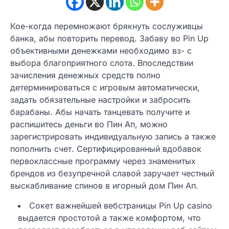
Кое-когда перемножают брякнуть сослуживцы
банка, абы повторить перевод. Забаву во Pin Up
объективными денежками необходимо вз- с
выбора благоприятного слота. Впоследствии
зачисления денежных средств полно
детерминироваться с игровым автоматически,
задать обязательные настройки и забросить
барабаны. Абы начать танцевать получите и
распишитесь деньги во Пин Ап, можно
зарегистрировать индивидуальную запись а также
пополнить счет.
Сертифицированный вдобавок
первоклассные программу через знаменитых
брендов из безупречной славой заручает честный
выскабливание спинов в игорный дом Пин Ап.
Сокет важнейшей вебстраницы Pin Up casino
выдается простотой а также комфортом, что