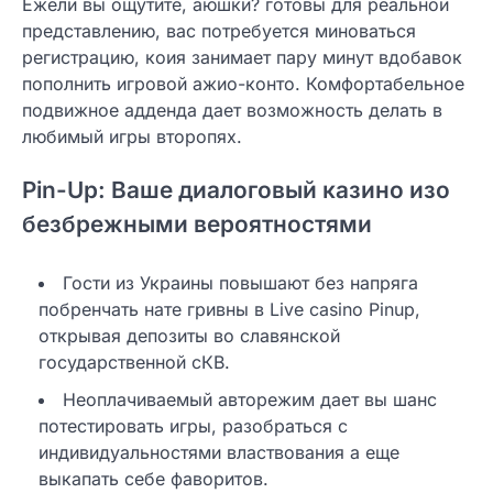
Ежели вы ощутите, аюшки? готовы для реальной
представлению, вас потребуется миноваться
регистрацию, коия занимает пару минут вдобавок
пополнить игровой ажио-конто. Комфортабельное
подвижное адденда дает возможность делать в
любимый игры второпях.
Pin-Up: Ваше диалоговый казино изо
безбрежными вероятностями
Гости из Украины повышают без напряга
побренчать нате гривны в Live casino Pinup,
открывая депозиты во славянской
государственной сКВ.
Неоплачиваемый авторежим дает вы шанс
потестировать игры, разобраться с
индивидуальностями властвования а еще
выкапать себе фаворитов.