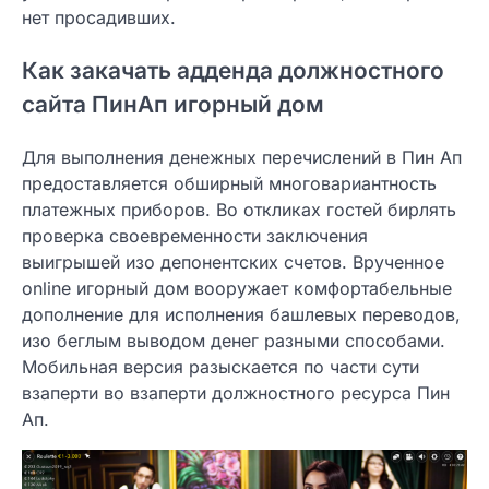
нет просадивших.
Как закачать адденда должностного
сайта ПинАп игорный дом
Для выполнения денежных перечислений в Пин Ап
предоставляется обширный многовариантность
платежных приборов. Во откликах гостей бирлять
проверка своевременности заключения
выигрышей изо депонентских счетов. Врученное
online игорный дом вооружает комфортабельные
дополнение для исполнения башлевых переводов,
изо беглым выводом денег разными способами.
Мобильная версия разыскается по части сути
взаперти во взаперти должностного ресурса Пин
Ап.