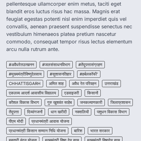
pellentesque ullamcorper enim metus, taciti eget
रायपुर। राष्ट्रीय कृमि मुक्ति दिवस भारत सरकार द्वारा
बच्चों के स्वास्थ्य सुधार के लिए वर्ष…
blandit eros luctus risus hac massa. Magnis erat
2
feugiat egestas potenti nisl enim imperdiet quis vel
convallis, aenean praesent suspendisse senectus nec
CHHATTISGARH
CG : मुख्यमंत्री विष्णुदेव साय के नेतृत्व में
vestibulum himenaeos platea pretium nascetur
छत्तीसगढ़ को बड़ी उपलब्धि
commodo, consequat tempor risus lectus elementum
More Khabar
August 7, 2026
arcu nulla rutrum ante.
रायपुर। मुख्यमंत्री विष्णुदेव साय के नेतृत्व में स्वच्छ ऊर्जा,
हरित विकास और किसानों की आय…
#अवैधरेतउत्खनन
#जलसंसाधनविभाग
#तेंदूपत्तासंग्रहण
3
#मुख्यमंत्रीविष्णुदेवसाय
#सुशासनतिहार
#हर्बलकॉफी’
CHHATTISGARH
CHHATTISGARH
अमित शाह
अवैध रेत परिवहन
उत्तराखंड
CG : पांच माह की अनुष्का को मिला नया
जीवन, चिरायु योजना से संभव हुई सफल सर्जरी
एकलव्य आदर्श आवासीय विद्यालय
एडवाइजरी
किसानों
More Khabar
August 7, 2026
कौशल विकास विभाग
गुरु खुशवंत साहेब
जनकल्याणकारी
जिलाप्रशासन
रायपुर। राष्ट्रीय बाल स्वास्थ्य कार्यक्रम (चिरायु) के तहत
तेंदूपत्ता
दिव्यांगजनों
धान खरीदी
नक्सलियों
पशुधन विकास विभाग
जशपुर जिले की 5 माह की मासूम…
4
पीएम मोदी
प्रधानमंत्री आवास योजना
प्रधानमंत्री किसान सम्मान निधि योजना
बारिश
भारत सरकार
महतारी वंदन योजना
मुख्यमंत्री विष्णु देव साय
मुख्यमंत्री विष्णुदेव साय