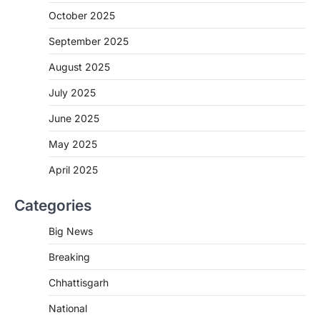
More Khabar
August 7, 2026
October 2025
रायपुर। राष्ट्रीय कृमि मुक्ति दिवस भारत सरकार द्वारा
बच्चों के स्वास्थ्य सुधार के लिए वर्ष…
September 2025
2
August 2025
CHHATTISGARH
CG : मुख्यमंत्री विष्णुदेव साय के नेतृत्व में
July 2025
छत्तीसगढ़ को बड़ी उपलब्धि
June 2025
More Khabar
August 7, 2026
रायपुर। मुख्यमंत्री विष्णुदेव साय के नेतृत्व में स्वच्छ ऊर्जा,
May 2025
हरित विकास और किसानों की आय…
3
April 2025
CHHATTISGARH
Categories
CG : पांच माह की अनुष्का को मिला नया
जीवन, चिरायु योजना से संभव हुई सफल सर्जरी
Big News
More Khabar
August 7, 2026
Breaking
रायपुर। राष्ट्रीय बाल स्वास्थ्य कार्यक्रम (चिरायु) के तहत
जशपुर जिले की 5 माह की मासूम…
4
Chhattisgarh
CHHATTISGARH
National