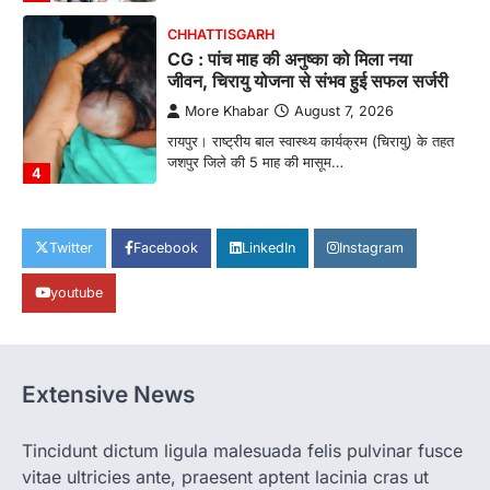
CHHATTISGARH
CG : पांच माह की अनुष्का को मिला नया
जीवन, चिरायु योजना से संभव हुई सफल सर्जरी
More Khabar
August 7, 2026
रायपुर। राष्ट्रीय बाल स्वास्थ्य कार्यक्रम (चिरायु) के तहत
जशपुर जिले की 5 माह की मासूम…
4
CHHATTISGARH
CG: छिपली की दीदियों का कमाल, बकरी
Twitter
Facebook
LinkedIn
Instagram
पालन से बढ़ी आय और मजबूत हुआ आत्मविश्वास
youtube
More Khabar
August 7, 2026
रायपुर। ग्रामीण महिलाओं को आर्थिक रूप से सशक्त
बनाने की दिशा में जिले के नगरी…
1
Extensive News
CHHATTISGARH
CG: 1 से 19 वर्ष तक के बच्चों को निःशुल्क दी
जाएगी एल्बेंडाजोल
Tincidunt dictum ligula malesuada felis pulvinar fusce
vitae ultricies ante, praesent aptent lacinia cras ut
More Khabar
August 7, 2026