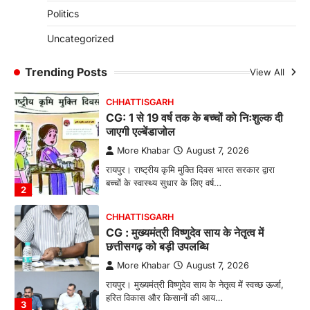
CG: छिपली की दीदियों का कमाल, बकरी
Politics
पालन से बढ़ी आय और मजबूत हुआ आत्मविश्वास
More Khabar
August 7, 2026
Uncategorized
रायपुर। ग्रामीण महिलाओं को आर्थिक रूप से सशक्त
बनाने की दिशा में जिले के नगरी…
Trending Posts
View All
1
CHHATTISGARH
CG: 1 से 19 वर्ष तक के बच्चों को निःशुल्क दी
जाएगी एल्बेंडाजोल
More Khabar
August 7, 2026
रायपुर। राष्ट्रीय कृमि मुक्ति दिवस भारत सरकार द्वारा
बच्चों के स्वास्थ्य सुधार के लिए वर्ष…
2
CHHATTISGARH
CG : मुख्यमंत्री विष्णुदेव साय के नेतृत्व में
छत्तीसगढ़ को बड़ी उपलब्धि
More Khabar
August 7, 2026
रायपुर। मुख्यमंत्री विष्णुदेव साय के नेतृत्व में स्वच्छ ऊर्जा,
हरित विकास और किसानों की आय…
3