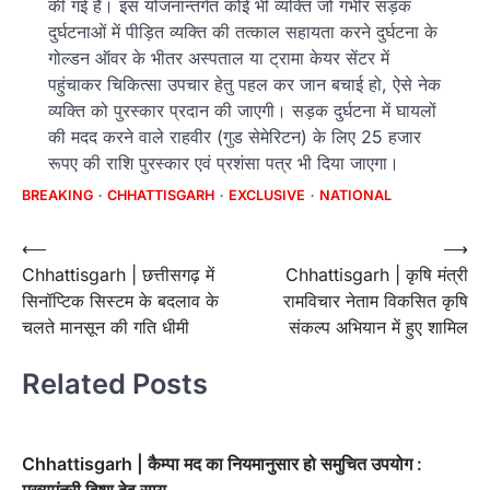
की गई है। इस योजनान्तर्गत कोई भी व्यक्ति जो गंभीर सड़क
दुर्घटनाओं में पीड़ित व्यक्ति की तत्काल सहायता करने दुर्घटना के
गोल्डन ऑवर के भीतर अस्पताल या ट्रामा केयर सेंटर में
पहुंचाकर चिकित्सा उपचार हेतु पहल कर जान बचाई हो, ऐसे नेक
व्यक्ति को पुरस्कार प्रदान की जाएगी। सड़क दुर्घटना में घायलों
की मदद करने वाले राहवीर (गुड सेमेरिटन) के लिए 25 हजार
रूपए की राशि पुरस्कार एवं प्रशंसा पत्र भी दिया जाएगा।
BREAKING
CHHATTISGARH
EXCLUSIVE
NATIONAL
Post
⟵
⟶
Chhattisgarh | छत्तीसगढ़ में
Chhattisgarh | कृषि मंत्री
navigation
सिनॉप्टिक सिस्टम के बदलाव के
रामविचार नेताम विकसित कृषि
चलते मानसून की गति धीमी
संकल्प अभियान में हुए शामिल
Related Posts
Chhattisgarh | कैम्पा मद का नियमानुसार हो समुचित उपयोग :
मुख्यमंत्री विष्णु देव साय