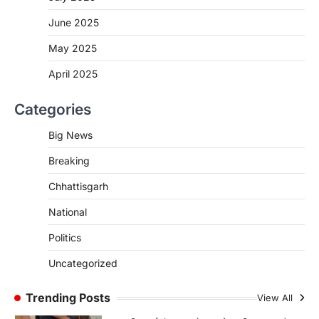
2
June 2025
CHHATTISGARH
CG:NEET/JEEऑनलाइन कोचिंग सुविधा हेतु
May 2025
कोचिंग संस्थानों से आवेदन आमंत्रित
April 2025
More Khabar
August 6, 2026
रायपुर। शैक्षणिक सत्र 2026-27 में सरगुजा जिले के
Categories
शासकीय विद्यालयों में कक्षा 11वीं विज्ञान संकाय…
3
Big News
CHHATTISGARH
Breaking
CG:रायपुर में लिव-इन पार्टनर की मौत से
सनसनी, हत्या का शक
Chhattisgarh
More Khabar
August 6, 2026
National
रायपुर। राजधानी रायपुर से एक सनसनीखेज मामला
सामने आया है। मुजगहन थाना क्षेत्र के बोरियाकला…
Politics
4
Uncategorized
CHHATTISGARH
CG: महुआ ने बदली महिलाओं की जिंदगी
Trending Posts
View All
More Khabar
August 6, 2026