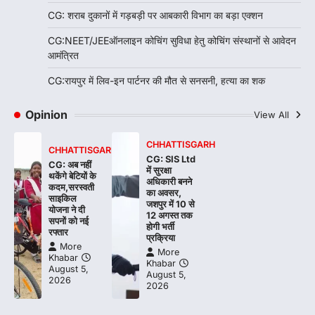
CG: शराब दुकानों में गड़बड़ी पर आबकारी विभाग का बड़ा एक्शन
CG:NEET/JEEऑनलाइन कोचिंग सुविधा हेतु कोचिंग संस्थानों से आवेदन
आमंत्रित
CG:रायपुर में लिव-इन पार्टनर की मौत से सनसनी, हत्या का शक
Opinion
View All
CHHATTISGARH
CHHATTISGARH
CG: SIS Ltd
CG: अब नहीं
में सुरक्षा
थकेंगे बेटियों के
अधिकारी बनने
कदम,सरस्वती
का अवसर,
साइकिल
जशपुर में 10 से
योजना ने दी
12 अगस्त तक
सपनों को नई
होगी भर्ती
रफ्तार
प्रक्रिया
More
More
Khabar
Khabar
August 5,
August 5,
2026
2026