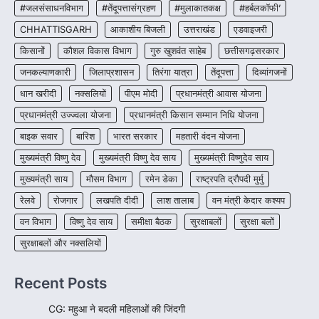
CG:NEET/JEEऑनलाइन कोचिंग सुविधा हेतु
#जलसंसाधनविभाग
#तेंदूपत्तासंग्रहण
#मुलाकातकक्ष
#हर्बलकॉफी’
कोचिंग संस्थानों से आवेदन आमंत्रित
CHHATTISGARH
आकाशीय बिजली
उत्तराखंड
एडवाइजरी
More Khabar
August 6, 2026
किसानों
कौशल विकास विभाग
गुरु खुशवंत साहेब
छत्तीसगढ़सरकार
रायपुर। शैक्षणिक सत्र 2026-27 में सरगुजा जिले के
जनकल्याणकारी
जिलाप्रशासन
तिरंगा यात्रा
तेंदूपत्ता
दिव्यांगजनों
शासकीय विद्यालयों में कक्षा 11वीं विज्ञान संकाय…
3
धान खरीदी
नक्सलियों
पीएम मोदी
प्रधानमंत्री आवास योजना
CHHATTISGARH
प्रधानमंत्री उज्ज्वला योजना
प्रधानमंत्री किसान सम्मान निधि योजना
CG:रायपुर में लिव-इन पार्टनर की मौत से
बाइक सवार
बारिश
भारत सरकार
महतारी वंदन योजना
सनसनी, हत्या का शक
मुख्यमंत्री विष्णु देव
मुख्यमंत्री विष्णु देव साय
मुख्यमंत्री विष्णुदेव साय
More Khabar
August 6, 2026
मुख्यमंत्री साय
मौसम विभाग
रायपुर। राजधानी रायपुर से एक सनसनीखेज मामला
रमेन डेका
राष्ट्रपति द्रौपदी मुर्मु
सामने आया है। मुजगहन थाना क्षेत्र के बोरियाकला…
4
रेलवे
रोजगार
लखपति दीदी
लाश तालाब
वन मंत्री केदार कश्यप
वन विभाग
विष्णु देव साय
समीक्षा बैठक
सुरक्षाबलों
सुरक्षा बलों
सुरक्षाबलों और नक्सलियों
Recent Posts
CG: महुआ ने बदली महिलाओं की जिंदगी