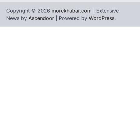
Copyright © 2026
morekhabar.com
| Extensive
News by
Ascendoor
| Powered by
WordPress
.