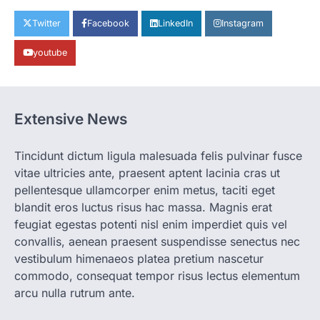
सनसनी, हत्या का शक
More Khabar
August 6, 2026
Twitter
Facebook
LinkedIn
Instagram
रायपुर। राजधानी रायपुर से एक सनसनीखेज मामला
youtube
सामने आया है। मुजगहन थाना क्षेत्र के बोरियाकला…
4
CHHATTISGARH
CG: महुआ ने बदली महिलाओं की जिंदगी
Extensive News
More Khabar
August 6, 2026
जनजातीय कार्य मंत्रालय और ट्राइफेड की एक पहल है,
Tincidunt dictum ligula malesuada felis pulvinar fusce
जिसे 2018 में शुरू किया गया…
1
vitae ultricies ante, praesent aptent lacinia cras ut
pellentesque ullamcorper enim metus, taciti eget
CHHATTISGARH
blandit eros luctus risus hac massa. Magnis erat
CG: शराब दुकानों में गड़बड़ी पर आबकारी
विभाग का बड़ा एक्शन
feugiat egestas potenti nisl enim imperdiet quis vel
convallis, aenean praesent suspendisse senectus nec
More Khabar
August 6, 2026
vestibulum himenaeos platea pretium nascetur
रायपुर। छत्तीसगढ़ में शराब दुकानों में अधिक कीमत पर
commodo, consequat tempor risus lectus elementum
बिक्री और अन्य गंभीर अनियमितताओं के…
2
arcu nulla rutrum ante.
CHHATTISGARH