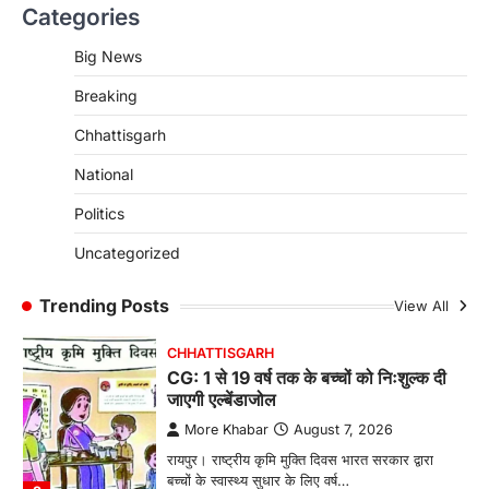
Categories
CG : पांच माह की अनुष्का को मिला नया
जीवन, चिरायु योजना से संभव हुई सफल सर्जरी
Big News
More Khabar
August 7, 2026
Breaking
रायपुर। राष्ट्रीय बाल स्वास्थ्य कार्यक्रम (चिरायु) के तहत
जशपुर जिले की 5 माह की मासूम…
4
Chhattisgarh
CHHATTISGARH
National
CG: छिपली की दीदियों का कमाल, बकरी
Politics
पालन से बढ़ी आय और मजबूत हुआ आत्मविश्वास
More Khabar
August 7, 2026
Uncategorized
रायपुर। ग्रामीण महिलाओं को आर्थिक रूप से सशक्त
बनाने की दिशा में जिले के नगरी…
Trending Posts
View All
1
CHHATTISGARH
CG: 1 से 19 वर्ष तक के बच्चों को निःशुल्क दी
जाएगी एल्बेंडाजोल
More Khabar
August 7, 2026
रायपुर। राष्ट्रीय कृमि मुक्ति दिवस भारत सरकार द्वारा
बच्चों के स्वास्थ्य सुधार के लिए वर्ष…