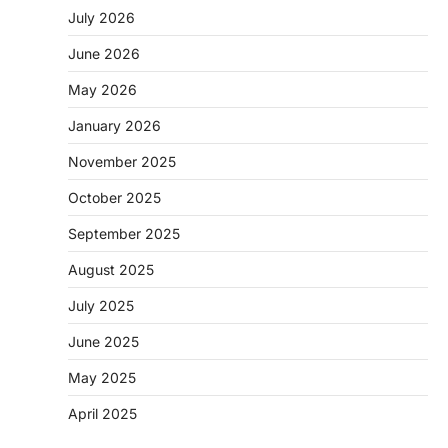
July 2026
June 2026
May 2026
CHHATTISGARH
January 2026
CG: 1 से 19 वर्ष तक के बच्चों को निःशुल्क दी
जाएगी एल्बेंडाजोल
November 2025
More Khabar
August 7, 2026
October 2025
रायपुर। राष्ट्रीय कृमि मुक्ति दिवस भारत सरकार द्वारा
बच्चों के स्वास्थ्य सुधार के लिए वर्ष…
September 2025
2
August 2025
CHHATTISGARH
CG : मुख्यमंत्री विष्णुदेव साय के नेतृत्व में
July 2025
छत्तीसगढ़ को बड़ी उपलब्धि
June 2025
More Khabar
August 7, 2026
रायपुर। मुख्यमंत्री विष्णुदेव साय के नेतृत्व में स्वच्छ ऊर्जा,
May 2025
हरित विकास और किसानों की आय…
3
April 2025
CHHATTISGARH