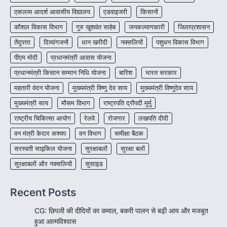
जीवन, चिरायु योजना से संभव हुई सफल सर्जरी
एकलव्य आदर्श आवासीय विद्यालय
एडवाइजरी
किसानों
More Khabar
August 7, 2026
कौशल विकास विभाग
गुरु खुशवंत साहेब
जनकल्याणकारी
जिलाप्रशासन
रायपुर। राष्ट्रीय बाल स्वास्थ्य कार्यक्रम (चिरायु) के तहत
तेंदूपत्ता
दिव्यांगजनों
धान खरीदी
नक्सलियों
पशुधन विकास विभाग
जशपुर जिले की 5 माह की मासूम…
4
पीएम मोदी
प्रधानमंत्री आवास योजना
प्रधानमंत्री किसान सम्मान निधि योजना
बारिश
भारत सरकार
महतारी वंदन योजना
मुख्यमंत्री विष्णु देव साय
मुख्यमंत्री विष्णुदेव साय
मुख्यमंत्री साय
मौसम विभाग
राष्ट्रपति द्रौपदी मुर्मु
राष्ट्रीय चिकित्सा आयोग
रेलवे
रोजगार
लखपति दीदी
वन मंत्री केदार कश्यप
वन विभाग
समीक्षा बैठक
सरस्वती साइकिल योजना
सुरक्षाबलों
सुरक्षा बलों
सुरक्षाबलों और नक्सलियों
सुसाइड
Recent Posts
CG: छिपली की दीदियों का कमाल, बकरी पालन से बढ़ी आय और मजबूत
हुआ आत्मविश्वास