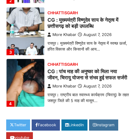
2
CHHATTISGARH
CG : मुख्यमंत्री विष्णुदेव साय के नेतृत्व में
छत्तीसगढ़ को बड़ी उपलब्धि
More Khabar
August 7, 2026
रायपुर। मुख्यमंत्री विष्णुदेव साय के नेतृत्व में स्वच्छ ऊर्जा,
हरित विकास और किसानों की आय…
3
CHHATTISGARH
CG : पांच माह की अनुष्का को मिला नया
जीवन, चिरायु योजना से संभव हुई सफल सर्जरी
More Khabar
August 7, 2026
रायपुर। राष्ट्रीय बाल स्वास्थ्य कार्यक्रम (चिरायु) के तहत
जशपुर जिले की 5 माह की मासूम…
4
CHHATTISGARH
CG: छिपली की दीदियों का कमाल, बकरी
Twitter
Facebook
LinkedIn
Instagram
पालन से बढ़ी आय और मजबूत हुआ आत्मविश्वास
youtube
More Khabar
August 7, 2026