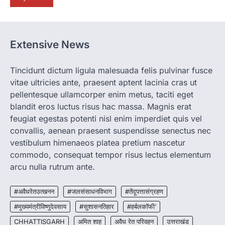
रायपुर। ग्रामीण महिलाओं को आर्थिक रूप से सशक्त
बनाने की दिशा में जिले के नगरी…
1
Extensive News
CHHATTISGARH
CG: 1 से 19 वर्ष तक के बच्चों को निःशुल्क दी
जाएगी एल्बेंडाजोल
Tincidunt dictum ligula malesuada felis pulvinar fusce
vitae ultricies ante, praesent aptent lacinia cras ut
More Khabar
August 7, 2026
pellentesque ullamcorper enim metus, taciti eget
रायपुर। राष्ट्रीय कृमि मुक्ति दिवस भारत सरकार द्वारा
बच्चों के स्वास्थ्य सुधार के लिए वर्ष…
blandit eros luctus risus hac massa. Magnis erat
2
feugiat egestas potenti nisl enim imperdiet quis vel
convallis, aenean praesent suspendisse senectus nec
CHHATTISGARH
CG : मुख्यमंत्री विष्णुदेव साय के नेतृत्व में
vestibulum himenaeos platea pretium nascetur
छत्तीसगढ़ को बड़ी उपलब्धि
commodo, consequat tempor risus lectus elementum
More Khabar
August 7, 2026
arcu nulla rutrum ante.
रायपुर। मुख्यमंत्री विष्णुदेव साय के नेतृत्व में स्वच्छ ऊर्जा,
हरित विकास और किसानों की आय…
#अवैधरेतउत्खनन
#जलसंसाधनविभाग
#तेंदूपत्तासंग्रहण
3
#मुख्यमंत्रीविष्णुदेवसाय
#सुशासनतिहार
#हर्बलकॉफी’
CHHATTISGARH
CHHATTISGARH
अमित शाह
अवैध रेत परिवहन
उत्तराखंड
CG : पांच माह की अनुष्का को मिला नया