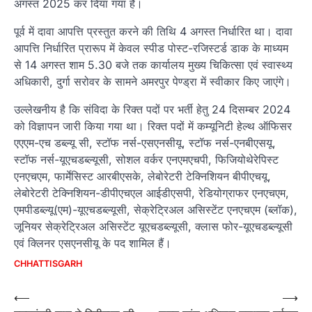
अगस्त 2025 कर दिया गया है।
पूर्व में दावा आपत्ति प्रस्तुत करने की तिथि 4 अगस्त निर्धारित था। दावा
आपत्ति निर्धारित प्रारूप में केवल स्पीड पोस्ट-रजिस्टर्ड डाक के माध्यम
से 14 अगस्त शाम 5.30 बजे तक कार्यालय मुख्य चिकित्सा एवं स्वास्थ्य
अधिकारी, दुर्गा सरोवर के सामने अमरपुर पेण्ड्रा में स्वीकार किए जाएंगे।
उल्लेखनीय है कि संविदा के रिक्त पदों पर भर्ती हेतु 24 दिसम्बर 2024
को विज्ञापन जारी किया गया था। रिक्त पदों में कम्यूनिटी हेल्थ ऑफिसर
एएएम-एच डब्ल्यू सी, स्टॉफ नर्स-एसएनसीयू, स्टॉफ नर्स-एनबीएसयू,
स्टॉफ नर्स-यूएचडब्ल्यूसी, सोशल वर्कर एनएमएचपी, फिजियोथेरेपिस्ट
एनएचएम, फार्मेसिस्ट आरबीएसके, लेबोरेटरी टेक्निशियन बीपीएचयू,
लेबोरेटरी टेक्निशियन-डीपीएचएल आईडीएसपी, रेडियोग्राफर एनएचएम,
एमपीडब्ल्यू(एम)-यूएचडब्ल्यूसी, सेक्रेट्रिअल असिस्टेंट एनएचएम (ब्लॉक),
जूनियर सेक्रेट्रिअल असिस्टेंट यूएचडब्ल्यूसी, क्लास फोर-यूएचडब्ल्यूसी
एवं क्लिनर एसएनसीयू के पद शामिल हैं।
CHHATTISGARH
Post
⟵
⟶