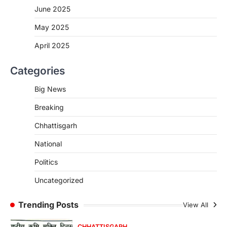
जीवन, चिरायु योजना से संभव हुई सफल सर्जरी
June 2025
More Khabar
August 7, 2026
May 2025
रायपुर। राष्ट्रीय बाल स्वास्थ्य कार्यक्रम (चिरायु) के तहत
जशपुर जिले की 5 माह की मासूम…
April 2025
4
CHHATTISGARH
Categories
CG: छिपली की दीदियों का कमाल, बकरी
पालन से बढ़ी आय और मजबूत हुआ आत्मविश्वास
Big News
More Khabar
August 7, 2026
Breaking
रायपुर। ग्रामीण महिलाओं को आर्थिक रूप से सशक्त
Chhattisgarh
बनाने की दिशा में जिले के नगरी…
1
National
CHHATTISGARH
CG: 1 से 19 वर्ष तक के बच्चों को निःशुल्क दी
Politics
जाएगी एल्बेंडाजोल
Uncategorized
More Khabar
August 7, 2026
रायपुर। राष्ट्रीय कृमि मुक्ति दिवस भारत सरकार द्वारा
Trending Posts
View All
बच्चों के स्वास्थ्य सुधार के लिए वर्ष…
2