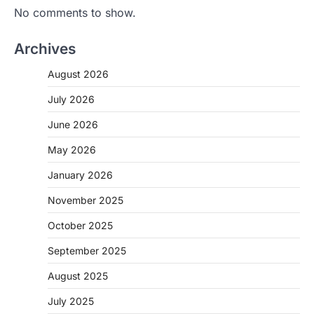
No comments to show.
Archives
CHHATTISGARH
CG: 1 से 19 वर्ष तक के बच्चों को निःशुल्क दी
August 2026
जाएगी एल्बेंडाजोल
July 2026
More Khabar
August 7, 2026
June 2026
रायपुर। राष्ट्रीय कृमि मुक्ति दिवस भारत सरकार द्वारा
बच्चों के स्वास्थ्य सुधार के लिए वर्ष…
2
May 2026
CHHATTISGARH
January 2026
CG : मुख्यमंत्री विष्णुदेव साय के नेतृत्व में
November 2025
छत्तीसगढ़ को बड़ी उपलब्धि
More Khabar
August 7, 2026
October 2025
रायपुर। मुख्यमंत्री विष्णुदेव साय के नेतृत्व में स्वच्छ ऊर्जा,
September 2025
हरित विकास और किसानों की आय…
3
August 2025
CHHATTISGARH
July 2025
CG : पांच माह की अनुष्का को मिला नया