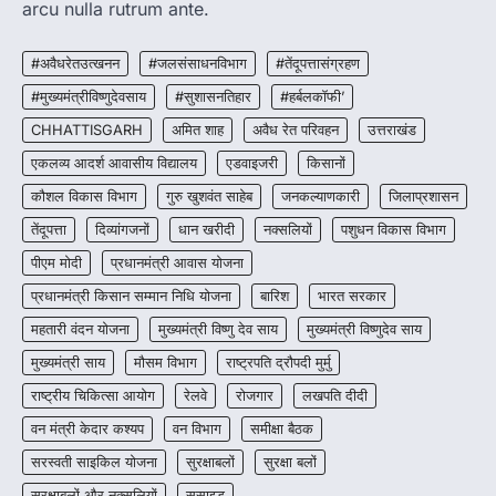
arcu nulla rutrum ante.
More Khabar
August 7, 2026
रायपुर। राष्ट्रीय बाल स्वास्थ्य कार्यक्रम (चिरायु) के तहत
#अवैधरेतउत्खनन
#जलसंसाधनविभाग
#तेंदूपत्तासंग्रहण
जशपुर जिले की 5 माह की मासूम…
4
#मुख्यमंत्रीविष्णुदेवसाय
#सुशासनतिहार
#हर्बलकॉफी’
CHHATTISGARH
अमित शाह
अवैध रेत परिवहन
उत्तराखंड
एकलव्य आदर्श आवासीय विद्यालय
एडवाइजरी
किसानों
कौशल विकास विभाग
गुरु खुशवंत साहेब
जनकल्याणकारी
जिलाप्रशासन
तेंदूपत्ता
दिव्यांगजनों
धान खरीदी
नक्सलियों
पशुधन विकास विभाग
पीएम मोदी
प्रधानमंत्री आवास योजना
प्रधानमंत्री किसान सम्मान निधि योजना
बारिश
भारत सरकार
महतारी वंदन योजना
मुख्यमंत्री विष्णु देव साय
मुख्यमंत्री विष्णुदेव साय
मुख्यमंत्री साय
मौसम विभाग
राष्ट्रपति द्रौपदी मुर्मु
राष्ट्रीय चिकित्सा आयोग
रेलवे
रोजगार
लखपति दीदी
वन मंत्री केदार कश्यप
वन विभाग
समीक्षा बैठक
सरस्वती साइकिल योजना
सुरक्षाबलों
सुरक्षा बलों
सुरक्षाबलों और नक्सलियों
सुसाइड