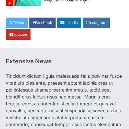
बनाने की दिशा में जिले के नगरी…
1
CHHATTISGARH
Twitter
Facebook
LinkedIn
Instagram
CG: 1 से 19 वर्ष तक के बच्चों को निःशुल्क दी
जाएगी एल्बेंडाजोल
youtube
More Khabar
August 7, 2026
रायपुर। राष्ट्रीय कृमि मुक्ति दिवस भारत सरकार द्वारा
बच्चों के स्वास्थ्य सुधार के लिए वर्ष…
2
Extensive News
CHHATTISGARH
CG : मुख्यमंत्री विष्णुदेव साय के नेतृत्व में
Tincidunt dictum ligula malesuada felis pulvinar fusce
छत्तीसगढ़ को बड़ी उपलब्धि
vitae ultricies ante, praesent aptent lacinia cras ut
More Khabar
August 7, 2026
pellentesque ullamcorper enim metus, taciti eget
रायपुर। मुख्यमंत्री विष्णुदेव साय के नेतृत्व में स्वच्छ ऊर्जा,
blandit eros luctus risus hac massa. Magnis erat
हरित विकास और किसानों की आय…
3
feugiat egestas potenti nisl enim imperdiet quis vel
convallis, aenean praesent suspendisse senectus nec
CHHATTISGARH
vestibulum himenaeos platea pretium nascetur
CG : पांच माह की अनुष्का को मिला नया
commodo, consequat tempor risus lectus elementum
जीवन, चिरायु योजना से संभव हुई सफल सर्जरी