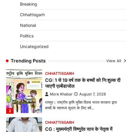
Breaking
रायपुर। राष्ट्रीय बाल स्वास्थ्य कार्यक्रम (चिरायु) के तहत
जशपुर जिले की 5 माह की मासूम…
4
Chhattisgarh
CHHATTISGARH
National
CG: छिपली की दीदियों का कमाल, बकरी
Politics
पालन से बढ़ी आय और मजबूत हुआ आत्मविश्वास
More Khabar
August 7, 2026
Uncategorized
रायपुर। ग्रामीण महिलाओं को आर्थिक रूप से सशक्त
बनाने की दिशा में जिले के नगरी…
Trending Posts
View All
1
CHHATTISGARH
CG: 1 से 19 वर्ष तक के बच्चों को निःशुल्क दी
जाएगी एल्बेंडाजोल
More Khabar
August 7, 2026
रायपुर। राष्ट्रीय कृमि मुक्ति दिवस भारत सरकार द्वारा
बच्चों के स्वास्थ्य सुधार के लिए वर्ष…
2
CHHATTISGARH
CG : मुख्यमंत्री विष्णुदेव साय के नेतृत्व में