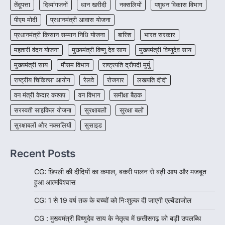
तेंदूपत्ता
दिव्यांगजनों
धान खरीदी
नक्सलियों
पशुधन विकास विभाग
जशपुर जिले की 5 माह की मासूम…
4
पीएम मोदी
प्रधानमंत्री आवास योजना
प्रधानमंत्री किसान सम्मान निधि योजना
बारिश
भारत सरकार
महतारी वंदन योजना
मुख्यमंत्री विष्णु देव साय
मुख्यमंत्री विष्णुदेव साय
मुख्यमंत्री साय
मौसम विभाग
राष्ट्रपति द्रौपदी मुर्मु
राष्ट्रीय चिकित्सा आयोग
रेलवे
रोजगार
लखपति दीदी
वन मंत्री केदार कश्यप
वन विभाग
समीक्षा बैठक
सरस्वती साइकिल योजना
सुरक्षाबलों
सुरक्षा बलों
सुरक्षाबलों और नक्सलियों
सुसाइड
Recent Posts
CG: छिपली की दीदियों का कमाल, बकरी पालन से बढ़ी आय और मजबूत
हुआ आत्मविश्वास
CG: 1 से 19 वर्ष तक के बच्चों को निःशुल्क दी जाएगी एल्बेंडाजोल
CG : मुख्यमंत्री विष्णुदेव साय के नेतृत्व में छत्तीसगढ़ को बड़ी उपलब्धि