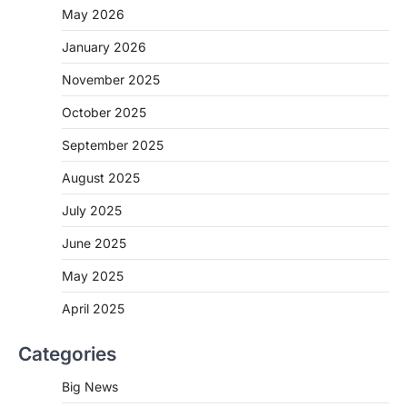
May 2026
CHHATTISGARH
January 2026
CG: 1 से 19 वर्ष तक के बच्चों को निःशुल्क दी
जाएगी एल्बेंडाजोल
November 2025
More Khabar
August 7, 2026
October 2025
रायपुर। राष्ट्रीय कृमि मुक्ति दिवस भारत सरकार द्वारा
बच्चों के स्वास्थ्य सुधार के लिए वर्ष…
September 2025
2
August 2025
CHHATTISGARH
CG : मुख्यमंत्री विष्णुदेव साय के नेतृत्व में
July 2025
छत्तीसगढ़ को बड़ी उपलब्धि
June 2025
More Khabar
August 7, 2026
रायपुर। मुख्यमंत्री विष्णुदेव साय के नेतृत्व में स्वच्छ ऊर्जा,
May 2025
हरित विकास और किसानों की आय…
3
April 2025
CHHATTISGARH
Categories
CG : पांच माह की अनुष्का को मिला नया
जीवन, चिरायु योजना से संभव हुई सफल सर्जरी
Big News
More Khabar
August 7, 2026