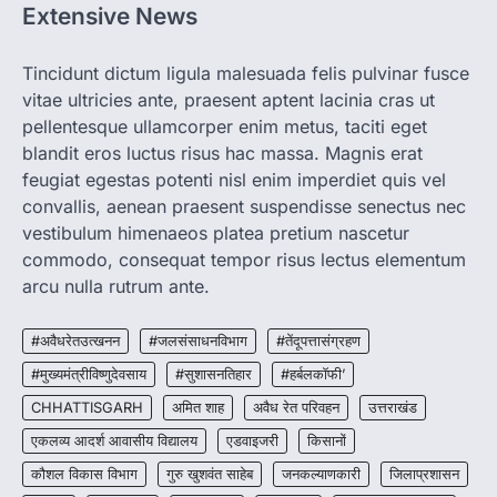
Extensive News
CHHATTISGARH
CG: 1 से 19 वर्ष तक के बच्चों को निःशुल्क दी
जाएगी एल्बेंडाजोल
Tincidunt dictum ligula malesuada felis pulvinar fusce
vitae ultricies ante, praesent aptent lacinia cras ut
More Khabar
August 7, 2026
pellentesque ullamcorper enim metus, taciti eget
रायपुर। राष्ट्रीय कृमि मुक्ति दिवस भारत सरकार द्वारा
बच्चों के स्वास्थ्य सुधार के लिए वर्ष…
blandit eros luctus risus hac massa. Magnis erat
2
feugiat egestas potenti nisl enim imperdiet quis vel
convallis, aenean praesent suspendisse senectus nec
CHHATTISGARH
CG : मुख्यमंत्री विष्णुदेव साय के नेतृत्व में
vestibulum himenaeos platea pretium nascetur
छत्तीसगढ़ को बड़ी उपलब्धि
commodo, consequat tempor risus lectus elementum
More Khabar
August 7, 2026
arcu nulla rutrum ante.
रायपुर। मुख्यमंत्री विष्णुदेव साय के नेतृत्व में स्वच्छ ऊर्जा,
हरित विकास और किसानों की आय…
#अवैधरेतउत्खनन
#जलसंसाधनविभाग
#तेंदूपत्तासंग्रहण
3
#मुख्यमंत्रीविष्णुदेवसाय
#सुशासनतिहार
#हर्बलकॉफी’
CHHATTISGARH
CHHATTISGARH
अमित शाह
अवैध रेत परिवहन
उत्तराखंड
CG : पांच माह की अनुष्का को मिला नया
जीवन, चिरायु योजना से संभव हुई सफल सर्जरी
एकलव्य आदर्श आवासीय विद्यालय
एडवाइजरी
किसानों
More Khabar
August 7, 2026
कौशल विकास विभाग
गुरु खुशवंत साहेब
जनकल्याणकारी
जिलाप्रशासन
रायपुर। राष्ट्रीय बाल स्वास्थ्य कार्यक्रम (चिरायु) के तहत