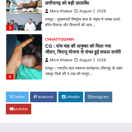
छत्तीसगढ़ को बड़ी उपलब्धि
More Khabar
August 7, 2026
रायपुर। मुख्यमंत्री विष्णुदेव साय के नेतृत्व में स्वच्छ ऊर्जा,
हरित विकास और किसानों की आय…
3
CHHATTISGARH
CG : पांच माह की अनुष्का को मिला नया
जीवन, चिरायु योजना से संभव हुई सफल सर्जरी
More Khabar
August 7, 2026
रायपुर। राष्ट्रीय बाल स्वास्थ्य कार्यक्रम (चिरायु) के तहत
जशपुर जिले की 5 माह की मासूम…
4
CHHATTISGARH
CG: छिपली की दीदियों का कमाल, बकरी
Twitter
Facebook
LinkedIn
Instagram
पालन से बढ़ी आय और मजबूत हुआ आत्मविश्वास
youtube
More Khabar
August 7, 2026
रायपुर। ग्रामीण महिलाओं को आर्थिक रूप से सशक्त
बनाने की दिशा में जिले के नगरी…
1