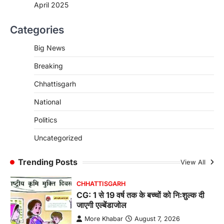
April 2025
CHHATTISGARH
Categories
CG : पांच माह की अनुष्का को मिला नया
जीवन, चिरायु योजना से संभव हुई सफल सर्जरी
Big News
More Khabar
August 7, 2026
Breaking
रायपुर। राष्ट्रीय बाल स्वास्थ्य कार्यक्रम (चिरायु) के तहत
जशपुर जिले की 5 माह की मासूम…
4
Chhattisgarh
CHHATTISGARH
National
CG: छिपली की दीदियों का कमाल, बकरी
Politics
पालन से बढ़ी आय और मजबूत हुआ आत्मविश्वास
More Khabar
August 7, 2026
Uncategorized
रायपुर। ग्रामीण महिलाओं को आर्थिक रूप से सशक्त
बनाने की दिशा में जिले के नगरी…
Trending Posts
View All
1
CHHATTISGARH
CG: 1 से 19 वर्ष तक के बच्चों को निःशुल्क दी
जाएगी एल्बेंडाजोल
More Khabar
August 7, 2026