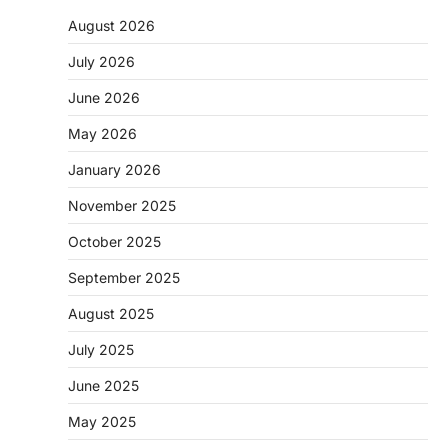
August 2026
July 2026
June 2026
May 2026
CHHATTISGARH
January 2026
CG: 1 से 19 वर्ष तक के बच्चों को निःशुल्क दी
जाएगी एल्बेंडाजोल
November 2025
More Khabar
August 7, 2026
October 2025
रायपुर। राष्ट्रीय कृमि मुक्ति दिवस भारत सरकार द्वारा
बच्चों के स्वास्थ्य सुधार के लिए वर्ष…
September 2025
2
August 2025
CHHATTISGARH
CG : मुख्यमंत्री विष्णुदेव साय के नेतृत्व में
July 2025
छत्तीसगढ़ को बड़ी उपलब्धि
June 2025
More Khabar
August 7, 2026
रायपुर। मुख्यमंत्री विष्णुदेव साय के नेतृत्व में स्वच्छ ऊर्जा,
May 2025
हरित विकास और किसानों की आय…
3