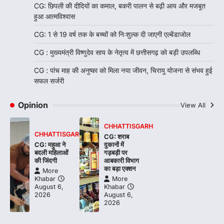
CG: छिपली की दीदियों का कमाल, बकरी पालन से बढ़ी आय और मजबूत
हुआ आत्मविश्वास
CG: 1 से 19 वर्ष तक के बच्चों को निःशुल्क दी जाएगी एल्बेंडाजोल
CG : मुख्यमंत्री विष्णुदेव साय के नेतृत्व में छत्तीसगढ़ को बड़ी उपलब्धि
CG : पांच माह की अनुष्का को मिला नया जीवन, चिरायु योजना से संभव हुई
सफल सर्जरी
Opinion
View All
CHHATTISGARH
CHHATTISGARH
CG: शराब
CG: महुआ ने
दुकानों में
बदली महिलाओं
गड़बड़ी पर
की जिंदगी
आबकारी विभाग
का बड़ा एक्शन
More
Khabar
More
August 6,
Khabar
2026
August 6,
2026