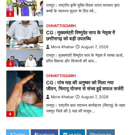
रायपुर। राष्ट्रीय कृमि मुक्ति दिवस भारत सरकार द्वारा
बच्चों के स्वास्थ्य सुधार के लिए वर्ष…
2
CHHATTISGARH
CG : मुख्यमंत्री विष्णुदेव साय के नेतृत्व में
छत्तीसगढ़ को बड़ी उपलब्धि
More Khabar
August 7, 2026
रायपुर। मुख्यमंत्री विष्णुदेव साय के नेतृत्व में स्वच्छ ऊर्जा,
हरित विकास और किसानों की आय…
3
CHHATTISGARH
CG : पांच माह की अनुष्का को मिला नया
जीवन, चिरायु योजना से संभव हुई सफल सर्जरी
More Khabar
August 7, 2026
रायपुर। राष्ट्रीय बाल स्वास्थ्य कार्यक्रम (चिरायु) के तहत
जशपुर जिले की 5 माह की मासूम…
4
CHHATTISGARH
CG: छिपली की दीदियों का कमाल, बकरी
Twitter
Facebook
LinkedIn
Instagram