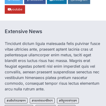
पालन से बढ़ी आय और मजबूत हुआ आत्मविश्वास
youtube
More Khabar
August 7, 2026
रायपुर। ग्रामीण महिलाओं को आर्थिक रूप से सशक्त
बनाने की दिशा में जिले के नगरी…
1
Extensive News
CHHATTISGARH
CG: 1 से 19 वर्ष तक के बच्चों को निःशुल्क दी
जाएगी एल्बेंडाजोल
Tincidunt dictum ligula malesuada felis pulvinar fusce
vitae ultricies ante, praesent aptent lacinia cras ut
More Khabar
August 7, 2026
pellentesque ullamcorper enim metus, taciti eget
रायपुर। राष्ट्रीय कृमि मुक्ति दिवस भारत सरकार द्वारा
बच्चों के स्वास्थ्य सुधार के लिए वर्ष…
blandit eros luctus risus hac massa. Magnis erat
2
feugiat egestas potenti nisl enim imperdiet quis vel
convallis, aenean praesent suspendisse senectus nec
CHHATTISGARH
CG : मुख्यमंत्री विष्णुदेव साय के नेतृत्व में
vestibulum himenaeos platea pretium nascetur
छत्तीसगढ़ को बड़ी उपलब्धि
commodo, consequat tempor risus lectus elementum
More Khabar
August 7, 2026
arcu nulla rutrum ante.
रायपुर। मुख्यमंत्री विष्णुदेव साय के नेतृत्व में स्वच्छ ऊर्जा,
हरित विकास और किसानों की आय…
#अवैधरेतउत्खनन
#जलसंसाधनविभाग
#तेंदूपत्तासंग्रहण
3