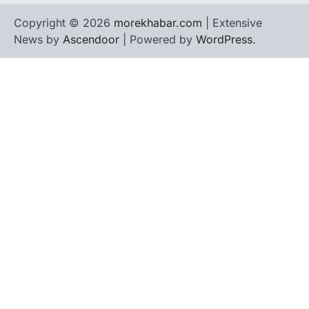
Copyright © 2026
morekhabar.com
| Extensive
News by
Ascendoor
| Powered by
WordPress
.