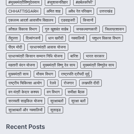
#मुख्यमंत्रीविष्णुदेवसाय
#सुशासनतिहार
#हर्बलकॉफी’
CHHATTISGARH
CHHATTISGARH
अमित शाह
अवैध रेत परिवहन
उत्तराखंड
CG : पांच माह की अनुष्का को मिला नया
जीवन, चिरायु योजना से संभव हुई सफल सर्जरी
एकलव्य आदर्श आवासीय विद्यालय
एडवाइजरी
किसानों
More Khabar
August 7, 2026
कौशल विकास विभाग
गुरु खुशवंत साहेब
जनकल्याणकारी
जिलाप्रशासन
रायपुर। राष्ट्रीय बाल स्वास्थ्य कार्यक्रम (चिरायु) के तहत
तेंदूपत्ता
दिव्यांगजनों
धान खरीदी
नक्सलियों
पशुधन विकास विभाग
जशपुर जिले की 5 माह की मासूम…
4
पीएम मोदी
प्रधानमंत्री आवास योजना
प्रधानमंत्री किसान सम्मान निधि योजना
बारिश
भारत सरकार
महतारी वंदन योजना
मुख्यमंत्री विष्णु देव साय
मुख्यमंत्री विष्णुदेव साय
मुख्यमंत्री साय
मौसम विभाग
राष्ट्रपति द्रौपदी मुर्मु
राष्ट्रीय चिकित्सा आयोग
रेलवे
रोजगार
लखपति दीदी
वन मंत्री केदार कश्यप
वन विभाग
समीक्षा बैठक
सरस्वती साइकिल योजना
सुरक्षाबलों
सुरक्षा बलों
सुरक्षाबलों और नक्सलियों
सुसाइड
Recent Posts