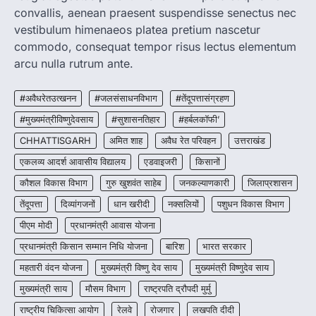
convallis, aenean praesent suspendisse senectus nec
CHHATTISGARH
CG : मुख्यमंत्री विष्णुदेव साय के नेतृत्व में
vestibulum himenaeos platea pretium nascetur
छत्तीसगढ़ को बड़ी उपलब्धि
commodo, consequat tempor risus lectus elementum
More Khabar
August 7, 2026
arcu nulla rutrum ante.
रायपुर। मुख्यमंत्री विष्णुदेव साय के नेतृत्व में स्वच्छ ऊर्जा,
हरित विकास और किसानों की आय…
#अवैधरेतउत्खनन
#जलसंसाधनविभाग
#तेंदूपत्तासंग्रहण
3
#मुख्यमंत्रीविष्णुदेवसाय
#सुशासनतिहार
#हर्बलकॉफी’
CHHATTISGARH
CHHATTISGARH
अमित शाह
अवैध रेत परिवहन
उत्तराखंड
CG : पांच माह की अनुष्का को मिला नया
जीवन, चिरायु योजना से संभव हुई सफल सर्जरी
एकलव्य आदर्श आवासीय विद्यालय
एडवाइजरी
किसानों
More Khabar
August 7, 2026
कौशल विकास विभाग
गुरु खुशवंत साहेब
जनकल्याणकारी
जिलाप्रशासन
रायपुर। राष्ट्रीय बाल स्वास्थ्य कार्यक्रम (चिरायु) के तहत
तेंदूपत्ता
दिव्यांगजनों
धान खरीदी
नक्सलियों
पशुधन विकास विभाग
जशपुर जिले की 5 माह की मासूम…
4
पीएम मोदी
प्रधानमंत्री आवास योजना
प्रधानमंत्री किसान सम्मान निधि योजना
बारिश
भारत सरकार
महतारी वंदन योजना
मुख्यमंत्री विष्णु देव साय
मुख्यमंत्री विष्णुदेव साय
मुख्यमंत्री साय
मौसम विभाग
राष्ट्रपति द्रौपदी मुर्मु
राष्ट्रीय चिकित्सा आयोग
रेलवे
रोजगार
लखपति दीदी