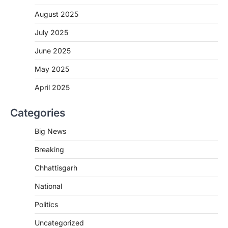
August 2025
CHHATTISGARH
CG : मुख्यमंत्री विष्णुदेव साय के नेतृत्व में
July 2025
छत्तीसगढ़ को बड़ी उपलब्धि
June 2025
More Khabar
August 7, 2026
रायपुर। मुख्यमंत्री विष्णुदेव साय के नेतृत्व में स्वच्छ ऊर्जा,
May 2025
हरित विकास और किसानों की आय…
3
April 2025
CHHATTISGARH
Categories
CG : पांच माह की अनुष्का को मिला नया
जीवन, चिरायु योजना से संभव हुई सफल सर्जरी
Big News
More Khabar
August 7, 2026
Breaking
रायपुर। राष्ट्रीय बाल स्वास्थ्य कार्यक्रम (चिरायु) के तहत
जशपुर जिले की 5 माह की मासूम…
4
Chhattisgarh
CHHATTISGARH
National
CG: छिपली की दीदियों का कमाल, बकरी
Politics
पालन से बढ़ी आय और मजबूत हुआ आत्मविश्वास
More Khabar
August 7, 2026
Uncategorized