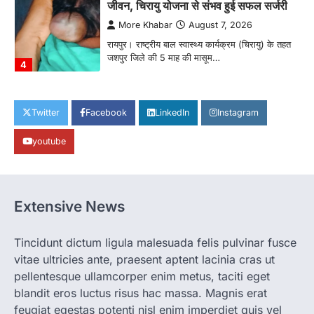
जीवन, चिरायु योजना से संभव हुई सफल सर्जरी
More Khabar
August 7, 2026
रायपुर। राष्ट्रीय बाल स्वास्थ्य कार्यक्रम (चिरायु) के तहत
जशपुर जिले की 5 माह की मासूम…
4
CHHATTISGARH
CG: छिपली की दीदियों का कमाल, बकरी
Twitter
Facebook
LinkedIn
Instagram
पालन से बढ़ी आय और मजबूत हुआ आत्मविश्वास
youtube
More Khabar
August 7, 2026
रायपुर। ग्रामीण महिलाओं को आर्थिक रूप से सशक्त
बनाने की दिशा में जिले के नगरी…
1
Extensive News
CHHATTISGARH
CG: 1 से 19 वर्ष तक के बच्चों को निःशुल्क दी
जाएगी एल्बेंडाजोल
Tincidunt dictum ligula malesuada felis pulvinar fusce
vitae ultricies ante, praesent aptent lacinia cras ut
More Khabar
August 7, 2026
pellentesque ullamcorper enim metus, taciti eget
रायपुर। राष्ट्रीय कृमि मुक्ति दिवस भारत सरकार द्वारा
बच्चों के स्वास्थ्य सुधार के लिए वर्ष…
blandit eros luctus risus hac massa. Magnis erat
2
feugiat egestas potenti nisl enim imperdiet quis vel