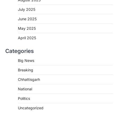
CHHATTISGARH
CG : मुख्यमंत्री विष्णुदेव साय के नेतृत्व में
July 2025
छत्तीसगढ़ को बड़ी उपलब्धि
June 2025
More Khabar
August 7, 2026
रायपुर। मुख्यमंत्री विष्णुदेव साय के नेतृत्व में स्वच्छ ऊर्जा,
May 2025
हरित विकास और किसानों की आय…
3
April 2025
CHHATTISGARH
Categories
CG : पांच माह की अनुष्का को मिला नया
जीवन, चिरायु योजना से संभव हुई सफल सर्जरी
Big News
More Khabar
August 7, 2026
Breaking
रायपुर। राष्ट्रीय बाल स्वास्थ्य कार्यक्रम (चिरायु) के तहत
जशपुर जिले की 5 माह की मासूम…
4
Chhattisgarh
CHHATTISGARH
National
CG: छिपली की दीदियों का कमाल, बकरी
Politics
पालन से बढ़ी आय और मजबूत हुआ आत्मविश्वास
More Khabar
August 7, 2026
Uncategorized
रायपुर। ग्रामीण महिलाओं को आर्थिक रूप से सशक्त