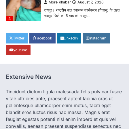
More Khabar
August 7, 2026
रायपुर। राष्ट्रीय बाल स्वास्थ्य कार्यक्रम (चिरायु) के तहत
जशपुर जिले की 5 माह की मासूम…
4
CHHATTISGARH
CG: छिपली की दीदियों का कमाल, बकरी
Twitter
Facebook
LinkedIn
Instagram
पालन से बढ़ी आय और मजबूत हुआ आत्मविश्वास
youtube
More Khabar
August 7, 2026
रायपुर। ग्रामीण महिलाओं को आर्थिक रूप से सशक्त
बनाने की दिशा में जिले के नगरी…
1
Extensive News
CHHATTISGARH
CG: 1 से 19 वर्ष तक के बच्चों को निःशुल्क दी
जाएगी एल्बेंडाजोल
Tincidunt dictum ligula malesuada felis pulvinar fusce
vitae ultricies ante, praesent aptent lacinia cras ut
More Khabar
August 7, 2026
pellentesque ullamcorper enim metus, taciti eget
रायपुर। राष्ट्रीय कृमि मुक्ति दिवस भारत सरकार द्वारा
बच्चों के स्वास्थ्य सुधार के लिए वर्ष…
blandit eros luctus risus hac massa. Magnis erat
2
feugiat egestas potenti nisl enim imperdiet quis vel
convallis, aenean praesent suspendisse senectus nec
CHHATTISGARH