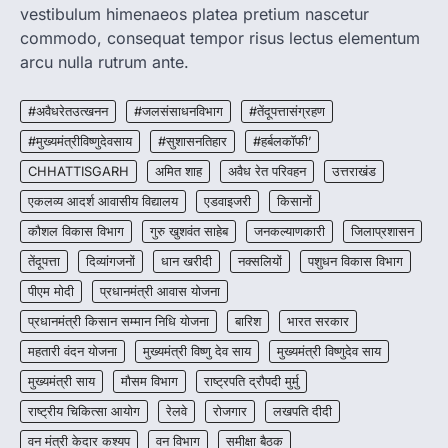
CG : मुख्यमंत्री विष्णुदेव साय के नेतृत्व में
vestibulum himenaeos platea pretium nascetur
छत्तीसगढ़ को बड़ी उपलब्धि
commodo, consequat tempor risus lectus elementum
More Khabar
August 7, 2026
arcu nulla rutrum ante.
रायपुर। मुख्यमंत्री विष्णुदेव साय के नेतृत्व में स्वच्छ ऊर्जा,
हरित विकास और किसानों की आय…
#अवैधरेतउत्खनन
#जलसंसाधनविभाग
#तेंदूपत्तासंग्रहण
3
#मुख्यमंत्रीविष्णुदेवसाय
#सुशासनतिहार
#हर्बलकॉफी’
CHHATTISGARH
CHHATTISGARH
अमित शाह
अवैध रेत परिवहन
उत्तराखंड
CG : पांच माह की अनुष्का को मिला नया
जीवन, चिरायु योजना से संभव हुई सफल सर्जरी
एकलव्य आदर्श आवासीय विद्यालय
एडवाइजरी
किसानों
More Khabar
August 7, 2026
कौशल विकास विभाग
गुरु खुशवंत साहेब
जनकल्याणकारी
जिलाप्रशासन
रायपुर। राष्ट्रीय बाल स्वास्थ्य कार्यक्रम (चिरायु) के तहत
तेंदूपत्ता
दिव्यांगजनों
धान खरीदी
नक्सलियों
पशुधन विकास विभाग
जशपुर जिले की 5 माह की मासूम…
4
पीएम मोदी
प्रधानमंत्री आवास योजना
प्रधानमंत्री किसान सम्मान निधि योजना
बारिश
भारत सरकार
महतारी वंदन योजना
मुख्यमंत्री विष्णु देव साय
मुख्यमंत्री विष्णुदेव साय
मुख्यमंत्री साय
मौसम विभाग
राष्ट्रपति द्रौपदी मुर्मु
राष्ट्रीय चिकित्सा आयोग
रेलवे
रोजगार
लखपति दीदी
वन मंत्री केदार कश्यप
वन विभाग
समीक्षा बैठक