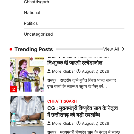
Chhattisgarh
बकरी पालन से बढ़ी आय और मजबूत
हुआ आत्मविश्वास
National
More Khabar
August 7, 2026
Politics
रायपुर। ग्रामीण महिलाओं को आर्थिक रूप से
Uncategorized
सशक्त बनाने की दिशा में जिले के नगरी…
1
Trending Posts
View All
CHHATTISGARH
CG: 1 से 19 वर्ष तक के बच्चों को
निःशुल्क दी जाएगी एल्बेंडाजोल
More Khabar
August 7, 2026
रायपुर। राष्ट्रीय कृमि मुक्ति दिवस भारत सरकार
द्वारा बच्चों के स्वास्थ्य सुधार के लिए वर्ष…
2
CHHATTISGARH
CG : मुख्यमंत्री विष्णुदेव साय के नेतृत्व
में छत्तीसगढ़ को बड़ी उपलब्धि
More Khabar
August 7, 2026
रायपुर। मुख्यमंत्री विष्णुदेव साय के नेतृत्व में स्वच्छ