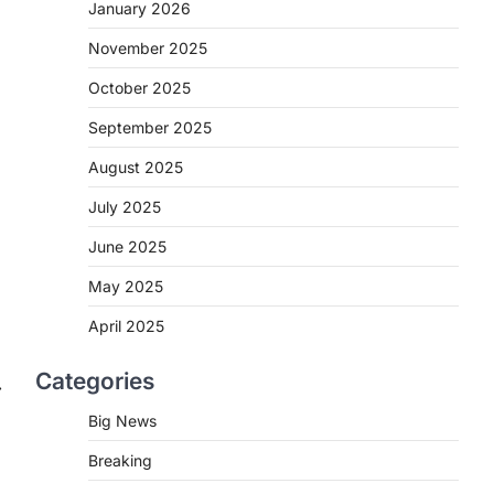
2
January 2026
November 2025
CHHATTISGARH
CG : मुख्यमंत्री विष्णुदेव साय के नेतृत्व
October 2025
में छत्तीसगढ़ को बड़ी उपलब्धि
September 2025
More Khabar
August 7, 2026
रायपुर। मुख्यमंत्री विष्णुदेव साय के नेतृत्व में स्वच्छ
August 2025
ऊर्जा, हरित विकास और किसानों की आय…
3
July 2025
CHHATTISGARH
June 2025
CG : पांच माह की अनुष्का को मिला नया
May 2025
जीवन, चिरायु योजना से संभव हुई सफल
सर्जरी
April 2025
More Khabar
August 7, 2026
Categories
रायपुर। राष्ट्रीय बाल स्वास्थ्य कार्यक्रम (चिरायु)
⟶
के तहत जशपुर जिले की 5 माह की मासूम…
4
Big News
Breaking
CHHATTISGARH
CG: छिपली की दीदियों का कमाल,