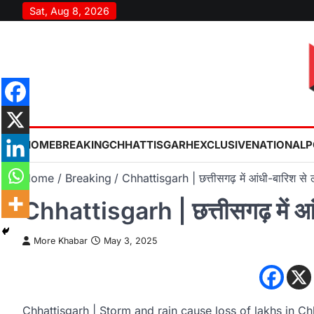
Skip
Sat, Aug 8, 2026
to
content
HOME
BREAKING
CHHATTISGARH
EXCLUSIVE
NATIONAL
P
Home
Breaking
Chhattisgarh | छत्तीसगढ़ में आंधी-बारिश से
Chhattisgarh | छत्तीसगढ़ में आ
More Khabar
May 3, 2025
Chhattisgarh | Storm and rain cause loss of lakhs in Ch