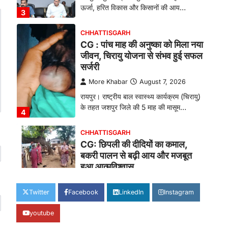
ऊर्जा, हरित विकास और किसानों की आय…
3
CHHATTISGARH
CG : पांच माह की अनुष्का को मिला नया
जीवन, चिरायु योजना से संभव हुई सफल
सर्जरी
More Khabar
August 7, 2026
रायपुर। राष्ट्रीय बाल स्वास्थ्य कार्यक्रम (चिरायु)
के तहत जशपुर जिले की 5 माह की मासूम…
4
CHHATTISGARH
CG: छिपली की दीदियों का कमाल,
बकरी पालन से बढ़ी आय और मजबूत
हुआ आत्मविश्वास
More Khabar
August 7, 2026
Twitter
Facebook
LinkedIn
Instagram
रायपुर। ग्रामीण महिलाओं को आर्थिक रूप से
सशक्त बनाने की दिशा में जिले के नगरी…
1
youtube