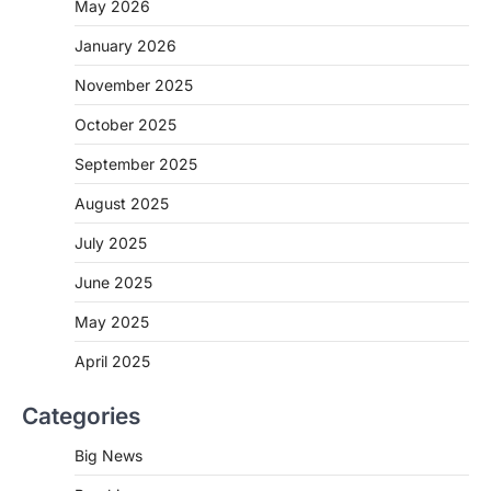
May 2026
CHHATTISGARH
January 2026
CG: 1 से 19 वर्ष तक के बच्चों को निःशुल्क दी
जाएगी एल्बेंडाजोल
November 2025
More Khabar
August 7, 2026
October 2025
रायपुर। राष्ट्रीय कृमि मुक्ति दिवस भारत सरकार द्वारा
बच्चों के स्वास्थ्य सुधार के लिए वर्ष…
September 2025
2
August 2025
CHHATTISGARH
CG : मुख्यमंत्री विष्णुदेव साय के नेतृत्व में
July 2025
छत्तीसगढ़ को बड़ी उपलब्धि
June 2025
More Khabar
August 7, 2026
रायपुर। मुख्यमंत्री विष्णुदेव साय के नेतृत्व में स्वच्छ ऊर्जा,
May 2025
हरित विकास और किसानों की आय…
3
April 2025
CHHATTISGARH
Categories
CG : पांच माह की अनुष्का को मिला नया
जीवन, चिरायु योजना से संभव हुई सफल सर्जरी
Big News
More Khabar
August 7, 2026