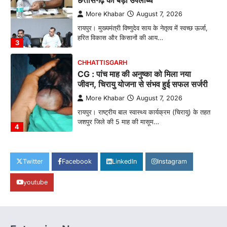
छत्तीसगढ़ को बड़ी उपलब्धि
More Khabar
August 7, 2026
रायपुर। मुख्यमंत्री विष्णुदेव साय के नेतृत्व में स्वच्छ ऊर्जा,
हरित विकास और किसानों की आय…
3
CHHATTISGARH
CG : पांच माह की अनुष्का को मिला नया
जीवन, चिरायु योजना से संभव हुई सफल सर्जरी
More Khabar
August 7, 2026
रायपुर। राष्ट्रीय बाल स्वास्थ्य कार्यक्रम (चिरायु) के तहत
जशपुर जिले की 5 माह की मासूम…
4
CHHATTISGARH
CG: छिपली की दीदियों का कमाल, बकरी
Twitter
Facebook
LinkedIn
Instagram
पालन से बढ़ी आय और मजबूत हुआ आत्मविश्वास
youtube
More Khabar
August 7, 2026
रायपुर। ग्रामीण महिलाओं को आर्थिक रूप से सशक्त
बनाने की दिशा में जिले के नगरी…
1