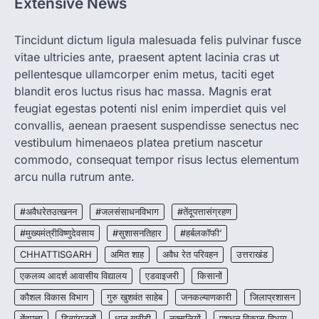
Extensive News
CHHATTISGARH
CG: 1 से 19 वर्ष तक के बच्चों को निःशुल्क दी
जाएगी एल्बेंडाजोल
Tincidunt dictum ligula malesuada felis pulvinar fusce
vitae ultricies ante, praesent aptent lacinia cras ut
More Khabar
August 7, 2026
pellentesque ullamcorper enim metus, taciti eget
रायपुर। राष्ट्रीय कृमि मुक्ति दिवस भारत सरकार द्वारा
बच्चों के स्वास्थ्य सुधार के लिए वर्ष…
blandit eros luctus risus hac massa. Magnis erat
2
feugiat egestas potenti nisl enim imperdiet quis vel
convallis, aenean praesent suspendisse senectus nec
CHHATTISGARH
CG : मुख्यमंत्री विष्णुदेव साय के नेतृत्व में
vestibulum himenaeos platea pretium nascetur
छत्तीसगढ़ को बड़ी उपलब्धि
commodo, consequat tempor risus lectus elementum
More Khabar
August 7, 2026
arcu nulla rutrum ante.
रायपुर। मुख्यमंत्री विष्णुदेव साय के नेतृत्व में स्वच्छ ऊर्जा,
हरित विकास और किसानों की आय…
#अवैधरेतउत्खनन
#जलसंसाधनविभाग
#तेंदूपत्तासंग्रहण
3
#मुख्यमंत्रीविष्णुदेवसाय
#सुशासनतिहार
#हर्बलकॉफी’
CHHATTISGARH
CHHATTISGARH
अमित शाह
अवैध रेत परिवहन
उत्तराखंड
CG : पांच माह की अनुष्का को मिला नया
जीवन, चिरायु योजना से संभव हुई सफल सर्जरी
एकलव्य आदर्श आवासीय विद्यालय
एडवाइजरी
किसानों
More Khabar
August 7, 2026
कौशल विकास विभाग
गुरु खुशवंत साहेब
जनकल्याणकारी
जिलाप्रशासन
रायपुर। राष्ट्रीय बाल स्वास्थ्य कार्यक्रम (चिरायु) के तहत
तेंदूपत्ता
दिव्यांगजनों
धान खरीदी
नक्सलियों
पशुधन विकास विभाग