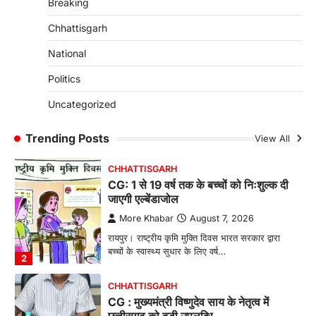
Breaking
रायपुर। राष्ट्रीय बाल स्वास्थ्य कार्यक्रम (चिरायु) के तहत
जशपुर जिले की 5 माह की मासूम…
4
Chhattisgarh
CHHATTISGARH
National
CG: छिपली की दीदियों का कमाल, बकरी
Politics
पालन से बढ़ी आय और मजबूत हुआ आत्मविश्वास
More Khabar
August 7, 2026
Uncategorized
रायपुर। ग्रामीण महिलाओं को आर्थिक रूप से सशक्त
बनाने की दिशा में जिले के नगरी…
Trending Posts
View All
1
CHHATTISGARH
CG: 1 से 19 वर्ष तक के बच्चों को निःशुल्क दी
जाएगी एल्बेंडाजोल
More Khabar
August 7, 2026
रायपुर। राष्ट्रीय कृमि मुक्ति दिवस भारत सरकार द्वारा
बच्चों के स्वास्थ्य सुधार के लिए वर्ष…
2
CHHATTISGARH
CG : मुख्यमंत्री विष्णुदेव साय के नेतृत्व में