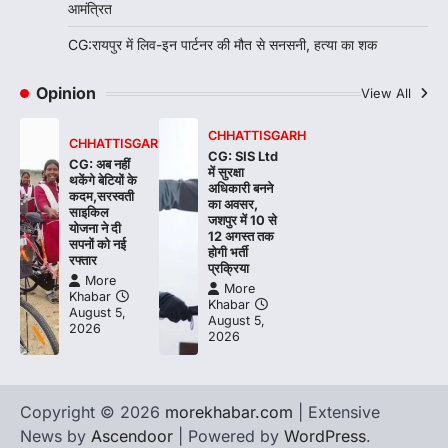
आमंत्रित
CG:रायपुर में लिव-इन पार्टनर की मौत से सनसनी, हत्या का शक
Opinion
View All
CHHATTISGARH
CHHATTISGARH
CG: SIS Ltd
CG: अब नहीं
में सुरक्षा
थकेंगे बेटियों के
अधिकारी बनने
कदम,सरस्वती
का अवसर,
साइकिल
जशपुर में 10 से
योजना ने दी
12 अगस्त तक
सपनों को नई
होगी भर्ती
रफ्तार
प्रक्रिया
More
More
Khabar
Khabar
August 5,
August 5,
2026
2026
Copyright © 2026
morekhabar.com
| Extensive
News by
Ascendoor
| Powered by
WordPress
.