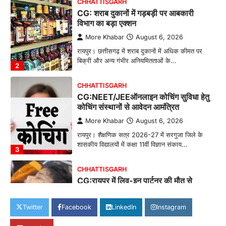
CHHATTISGARH
CG: शराब दुकानों में गड़बड़ी पर आबकारी
विभाग का बड़ा एक्शन
More Khabar
August 6, 2026
रायपुर। छत्तीसगढ़ में शराब दुकानों में अधिक कीमत पर
बिक्री और अन्य गंभीर अनियमितताओं के…
2
CHHATTISGARH
CG:NEET/JEEऑनलाइन कोचिंग सुविधा हेतु
कोचिंग संस्थानों से आवेदन आमंत्रित
More Khabar
August 6, 2026
रायपुर। शैक्षणिक सत्र 2026-27 में सरगुजा जिले के
शासकीय विद्यालयों में कक्षा 11वीं विज्ञान संकाय…
3
CHHATTISGARH
CG:रायपुर में लिव-इन पार्टनर की मौत से
सनसनी, हत्या का शक
More Khabar
August 6, 2026
Twitter
Facebook
LinkedIn
Instagram
रायपुर। राजधानी रायपुर से एक सनसनीखेज मामला