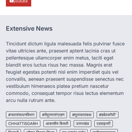
youtube
सामने आया है। मुजगहन थाना क्षेत्र के बोरियाकला…
4
CHHATTISGARH
CG: महुआ ने बदली महिलाओं की जिंदगी
Extensive News
More Khabar
August 6, 2026
जनजातीय कार्य मंत्रालय और ट्राइफेड की एक पहल है,
Tincidunt dictum ligula malesuada felis pulvinar fusce
जिसे 2018 में शुरू किया गया…
1
vitae ultricies ante, praesent aptent lacinia cras ut
pellentesque ullamcorper enim metus, taciti eget
CHHATTISGARH
blandit eros luctus risus hac massa. Magnis erat
CG: शराब दुकानों में गड़बड़ी पर आबकारी
विभाग का बड़ा एक्शन
feugiat egestas potenti nisl enim imperdiet quis vel
convallis, aenean praesent suspendisse senectus nec
More Khabar
August 6, 2026
vestibulum himenaeos platea pretium nascetur
रायपुर। छत्तीसगढ़ में शराब दुकानों में अधिक कीमत पर
commodo, consequat tempor risus lectus elementum
बिक्री और अन्य गंभीर अनियमितताओं के…
2
arcu nulla rutrum ante.
CHHATTISGARH
CG:NEET/JEEऑनलाइन कोचिंग सुविधा हेतु
#जलसंसाधनविभाग
#तेंदूपत्तासंग्रहण
#मुलाकातकक्ष
#हर्बलकॉफी’
कोचिंग संस्थानों से आवेदन आमंत्रित
CHHATTISGARH
आकाशीय बिजली
उत्तराखंड
एडवाइजरी
More Khabar
August 6, 2026