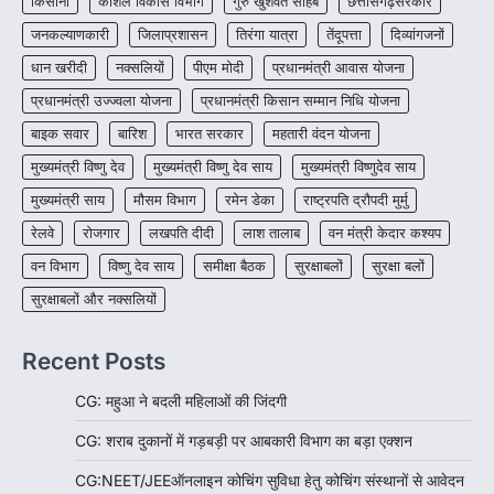
किसानों
कौशल विकास विभाग
गुरु खुशवंत साहेब
छत्तीसगढ़सरकार
रायपुर। शैक्षणिक सत्र 2026-27 में सरगुजा जिले के
जनकल्याणकारी
जिलाप्रशासन
तिरंगा यात्रा
तेंदूपत्ता
दिव्यांगजनों
शासकीय विद्यालयों में कक्षा 11वीं विज्ञान संकाय…
3
धान खरीदी
नक्सलियों
पीएम मोदी
प्रधानमंत्री आवास योजना
CHHATTISGARH
प्रधानमंत्री उज्ज्वला योजना
प्रधानमंत्री किसान सम्मान निधि योजना
CG:रायपुर में लिव-इन पार्टनर की मौत से
बाइक सवार
बारिश
भारत सरकार
महतारी वंदन योजना
सनसनी, हत्या का शक
मुख्यमंत्री विष्णु देव
मुख्यमंत्री विष्णु देव साय
मुख्यमंत्री विष्णुदेव साय
More Khabar
August 6, 2026
मुख्यमंत्री साय
मौसम विभाग
रायपुर। राजधानी रायपुर से एक सनसनीखेज मामला
रमेन डेका
राष्ट्रपति द्रौपदी मुर्मु
सामने आया है। मुजगहन थाना क्षेत्र के बोरियाकला…
4
रेलवे
रोजगार
लखपति दीदी
लाश तालाब
वन मंत्री केदार कश्यप
वन विभाग
विष्णु देव साय
समीक्षा बैठक
सुरक्षाबलों
सुरक्षा बलों
सुरक्षाबलों और नक्सलियों
Recent Posts
CG: महुआ ने बदली महिलाओं की जिंदगी
CG: शराब दुकानों में गड़बड़ी पर आबकारी विभाग का बड़ा एक्शन
CG:NEET/JEEऑनलाइन कोचिंग सुविधा हेतु कोचिंग संस्थानों से आवेदन