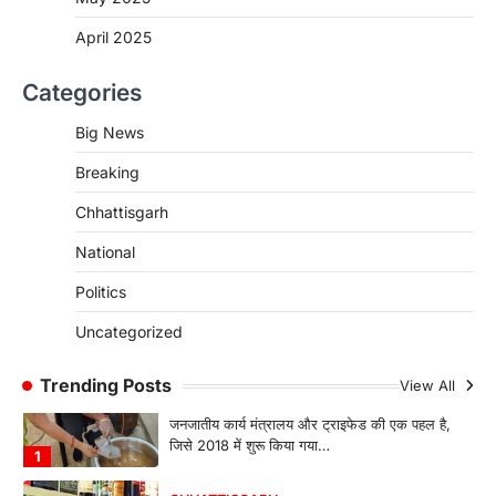
कोचिंग संस्थानों से आवेदन आमंत्रित
April 2025
More Khabar
August 6, 2026
रायपुर। शैक्षणिक सत्र 2026-27 में सरगुजा जिले के
Categories
शासकीय विद्यालयों में कक्षा 11वीं विज्ञान संकाय…
3
Big News
CHHATTISGARH
Breaking
CG:रायपुर में लिव-इन पार्टनर की मौत से
सनसनी, हत्या का शक
Chhattisgarh
More Khabar
August 6, 2026
National
रायपुर। राजधानी रायपुर से एक सनसनीखेज मामला
सामने आया है। मुजगहन थाना क्षेत्र के बोरियाकला…
Politics
4
Uncategorized
CHHATTISGARH
CG: महुआ ने बदली महिलाओं की जिंदगी
Trending Posts
View All
More Khabar
August 6, 2026
जनजातीय कार्य मंत्रालय और ट्राइफेड की एक पहल है,
जिसे 2018 में शुरू किया गया…
1