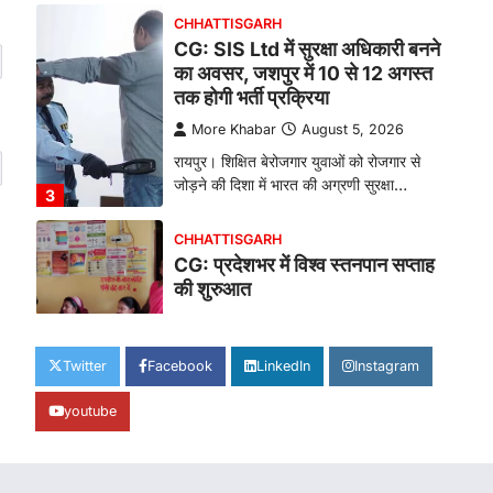
CHHATTISGARH
CG: SIS Ltd में सुरक्षा अधिकारी बनने
का अवसर, जशपुर में 10 से 12 अगस्त
तक होगी भर्ती प्रक्रिया
More Khabar
August 5, 2026
रायपुर। शिक्षित बेरोजगार युवाओं को रोजगार से
जोड़ने की दिशा में भारत की अग्रणी सुरक्षा…
3
CHHATTISGARH
CG: प्रदेशभर में विश्व स्तनपान सप्ताह
की शुरुआत
More Khabar
August 4, 2026
रायपुर। हर नवजात को जीवन की स्वस्थ और
Twitter
Facebook
LinkedIn
Instagram
सुरक्षित शुरुआत मिले, इसी उद्देश्य के साथ…
4
youtube
BIG NEWS
CG: राज्य में घुमंतू और बेसहारा पशुओं
के लिए स्थापित होंगे 1460 गौधाम