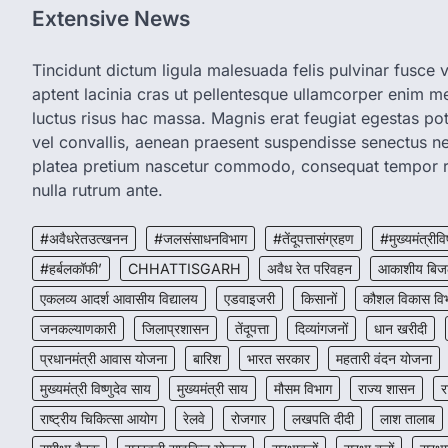
Extensive News
Tincidunt dictum ligula malesuada felis pulvinar fusce vi
aptent lacinia cras ut pellentesque ullamcorper enim met
luctus risus hac massa. Magnis erat feugiat egestas pot
vel convallis, aenean praesent suspendisse senectus 
platea pretium nascetur commodo, consequat tempor r
nulla rutrum ante.
#अवैधरेतउत्खनन
#जलसंसाधनविभाग
#तेंदूपत्तासंग्रहण
#मुख्यमंत्रीवि
#हर्बलकॉफी’
CHHATTISGARH
अवैध रेत परिवहन
आकाशीय बिज
एकलव्य आदर्श आवासीय विद्यालय
एडवाइजरी
किसानों
कौशल विकास वि
जनकल्याणकारी
जिलाप्रशासन
तेंदूपत्ता
दिव्यांगजनों
धान खरीदी
प्रधानमंत्री आवास योजना
बारिश
भारत सरकार
महतारी वंदन योजना
मुख्यमंत्री विष्णुदेव साय
मुख्यमंत्री साय
मौसम विभाग
राज्य शासन
र
राष्ट्रीय चिकित्सा आयोग
रेलवे
रोजगार
लखपति दीदी
लाश तालाब