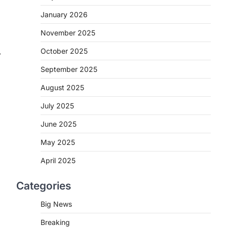
CG: अब नहीं थकेंगे बेटियों के
कदम,सरस्वती साइकिल योजना ने दी
January 2026
सपनों को नई रफ्तार
November 2025
More Khabar
August 5, 2026
October 2025
⟶
रायपुर। मुख्यमंत्री विष्णु देव साय के नेतृत्व में राज्य
सरकार बेटियों की शिक्षा को प्रोत्साहित…
September 2025
2
August 2025
CHHATTISGARH
CG: SIS Ltd में सुरक्षा अधिकारी बनने
July 2025
का अवसर, जशपुर में 10 से 12 अगस्त
तक होगी भर्ती प्रक्रिया
June 2025
More Khabar
August 5, 2026
May 2025
रायपुर। शिक्षित बेरोजगार युवाओं को रोजगार से
April 2025
जोड़ने की दिशा में भारत की अग्रणी सुरक्षा…
3
Categories
CHHATTISGARH
CG: प्रदेशभर में विश्व स्तनपान सप्ताह
Big News
की शुरुआत
Breaking
More Khabar
August 4, 2026