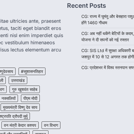
Recent Posts
CG: राज्य में घुमंतू और बेसहारा पशु
tae ultricies ante, praesent
होंगे 1460 गौधाम
us, taciti eget blandit eros
CG: अब नहीं थकेंगे बेटियों के कद
enti nisl enim imperdiet quis
योजना ने दी सपनों को नई रफ्तार
nec vestibulum himenaeos
isus lectus elementum arcu
CG: SIS Ltd में सुरक्षा अधिकारी
जशपुर में 10 से 12 अगस्त तक होगी भ
CG: प्रदेशभर में विश्व स्तनपान सप
ष्णुदेवसाय
#सुशासनतिहार
ली
उत्तराखंड
भाग
गुरु खुशवंत साहेब
नक्सलियों
पीएम मोदी
मुख्यमंत्री विष्णु देव साय
ाष्ट्रपति द्रौपदी मुर्मु
वन मंत्री केदार कश्यप
वन विभाग