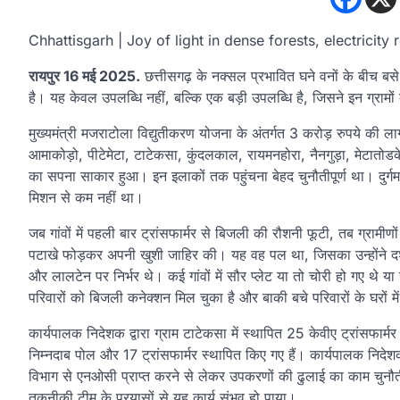
Chhattisgarh | Joy of light in dense forests, electricity 
रायपुर 16 मई 2025.
छत्तीसगढ़ के नक्सल प्रभावित घने वनों के बीच बसे 
है। यह केवल उपलब्धि नहीं, बल्कि एक बड़ी उपलब्धि है, जिसने इन ग्रामो
मुख्यमंत्री मजराटोला विद्युतीकरण योजना के अंतर्गत 3 करोड़ रुपये की ल
आमाकोड़ो, पीटेमेटा, टाटेकसा, कुंदलकाल, रायमनहोरा, नैनगुड़ा, मेटातोडके, क
का सपना साकार हुआ। इन इलाकों तक पहुंचना बेहद चुनौतीपूर्ण था। दुर्ग
मिशन से कम नहीं था।
जब गांवों में पहली बार ट्रांसफार्मर से बिजली की रौशनी फूटी, तब ग्रामीणों की 
पटाखे फोड़कर अपनी खुशी जाहिर की। यह वह पल था, जिसका उन्होंने दश
और लालटेन पर निर्भर थे। कई गांवों में सौर प्लेट या तो चोरी हो गए थे
परिवारों को बिजली कनेक्शन मिल चुका है और बाकी बचे परिवारों के घरों 
कार्यपालक निदेशक द्वारा ग्राम टाटेकसा में स्थापित 25 केवीए ट्रांसफार
निम्नदाब पोल और 17 ट्रांसफार्मर स्थापित किए गए हैं। कार्यपालक निदेशक
विभाग से एनओसी प्राप्त करने से लेकर उपकरणों की ढुलाई का काम चुनौतीप
तकनीकी टीम के प्रयासों से यह कार्य संभव हो पाया।