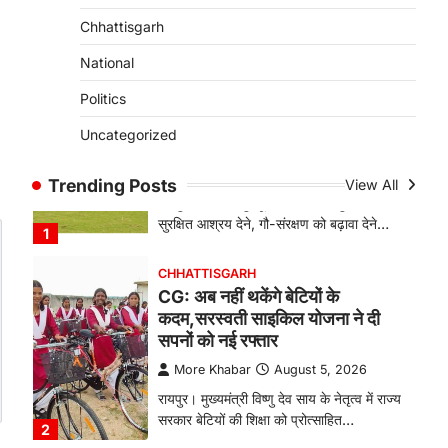
Chhattisgarh
रायपुर। हर नवजात को जीवन की स्वस्थ और
सुरक्षित शुरुआत मिले, इसी उद्देश्य के साथ…
4
National
Politics
BIG NEWS
CG: राज्य में घुमंतू और बेसहारा पशुओं
Uncategorized
के लिए स्थापित होंगे 1460 गौधाम
More Khabar
August 5, 2026
Trending Posts
View All
रायपुर। राज्य में घुमंतू और बेसहारा पशुओं को
सुरक्षित आश्रय देने, गौ-संरक्षण को बढ़ावा देने…
1
CHHATTISGARH
CG: अब नहीं थकेंगे बेटियों के
कदम,सरस्वती साइकिल योजना ने दी
सपनों को नई रफ्तार
More Khabar
August 5, 2026
रायपुर। मुख्यमंत्री विष्णु देव साय के नेतृत्व में राज्य
सरकार बेटियों की शिक्षा को प्रोत्साहित…
2