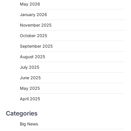
May 2026
CHHATTISGARH
January 2026
CG: 1 से 19 वर्ष तक के बच्चों को निःशुल्क दी
जाएगी एल्बेंडाजोल
November 2025
More Khabar
August 7, 2026
October 2025
रायपुर। राष्ट्रीय कृमि मुक्ति दिवस भारत सरकार द्वारा
बच्चों के स्वास्थ्य सुधार के लिए वर्ष…
September 2025
2
August 2025
CHHATTISGARH
CG : मुख्यमंत्री विष्णुदेव साय के नेतृत्व में
July 2025
छत्तीसगढ़ को बड़ी उपलब्धि
June 2025
More Khabar
August 7, 2026
रायपुर। मुख्यमंत्री विष्णुदेव साय के नेतृत्व में स्वच्छ ऊर्जा,
May 2025
हरित विकास और किसानों की आय…
3
April 2025
CHHATTISGARH
Categories
CG : पांच माह की अनुष्का को मिला नया
जीवन, चिरायु योजना से संभव हुई सफल सर्जरी
Big News
More Khabar
August 7, 2026