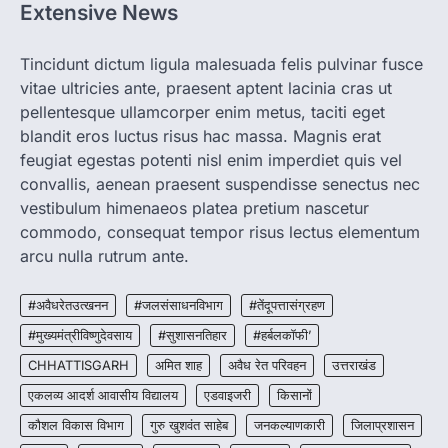
Extensive News
CHHATTISGARH
CG: 1 से 19 वर्ष तक के बच्चों को निःशुल्क दी
जाएगी एल्बेंडाजोल
Tincidunt dictum ligula malesuada felis pulvinar fusce
vitae ultricies ante, praesent aptent lacinia cras ut
More Khabar
August 7, 2026
pellentesque ullamcorper enim metus, taciti eget
रायपुर। राष्ट्रीय कृमि मुक्ति दिवस भारत सरकार द्वारा
बच्चों के स्वास्थ्य सुधार के लिए वर्ष…
blandit eros luctus risus hac massa. Magnis erat
2
feugiat egestas potenti nisl enim imperdiet quis vel
convallis, aenean praesent suspendisse senectus nec
CHHATTISGARH
CG : मुख्यमंत्री विष्णुदेव साय के नेतृत्व में
vestibulum himenaeos platea pretium nascetur
छत्तीसगढ़ को बड़ी उपलब्धि
commodo, consequat tempor risus lectus elementum
More Khabar
August 7, 2026
arcu nulla rutrum ante.
रायपुर। मुख्यमंत्री विष्णुदेव साय के नेतृत्व में स्वच्छ ऊर्जा,
हरित विकास और किसानों की आय…
#अवैधरेतउत्खनन
#जलसंसाधनविभाग
#तेंदूपत्तासंग्रहण
3
#मुख्यमंत्रीविष्णुदेवसाय
#सुशासनतिहार
#हर्बलकॉफी’
CHHATTISGARH
CHHATTISGARH
अमित शाह
अवैध रेत परिवहन
उत्तराखंड
CG : पांच माह की अनुष्का को मिला नया
जीवन, चिरायु योजना से संभव हुई सफल सर्जरी
एकलव्य आदर्श आवासीय विद्यालय
एडवाइजरी
किसानों
More Khabar
August 7, 2026
कौशल विकास विभाग
गुरु खुशवंत साहेब
जनकल्याणकारी
जिलाप्रशासन
रायपुर। राष्ट्रीय बाल स्वास्थ्य कार्यक्रम (चिरायु) के तहत