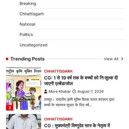
Breaking
रायपुर। राष्ट्रीय बाल स्वास्थ्य कार्यक्रम (चिरायु) के तहत
जशपुर जिले की 5 माह की मासूम…
4
Chhattisgarh
CHHATTISGARH
National
CG: छिपली की दीदियों का कमाल, बकरी
Politics
पालन से बढ़ी आय और मजबूत हुआ आत्मविश्वास
More Khabar
August 7, 2026
Uncategorized
रायपुर। ग्रामीण महिलाओं को आर्थिक रूप से सशक्त
बनाने की दिशा में जिले के नगरी…
Trending Posts
View All
1
CHHATTISGARH
CG: 1 से 19 वर्ष तक के बच्चों को निःशुल्क दी
जाएगी एल्बेंडाजोल
More Khabar
August 7, 2026
रायपुर। राष्ट्रीय कृमि मुक्ति दिवस भारत सरकार द्वारा
बच्चों के स्वास्थ्य सुधार के लिए वर्ष…
2
CHHATTISGARH
CG : मुख्यमंत्री विष्णुदेव साय के नेतृत्व में