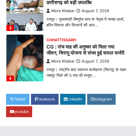
छत्तीसगढ़ को बड़ी उपलब्धि
More Khabar
August 7, 2026
रायपुर। मुख्यमंत्री विष्णुदेव साय के नेतृत्व में स्वच्छ ऊर्जा,
हरित विकास और किसानों की आय…
3
CHHATTISGARH
CG : पांच माह की अनुष्का को मिला नया
जीवन, चिरायु योजना से संभव हुई सफल सर्जरी
More Khabar
August 7, 2026
रायपुर। राष्ट्रीय बाल स्वास्थ्य कार्यक्रम (चिरायु) के तहत
जशपुर जिले की 5 माह की मासूम…
4
CHHATTISGARH
CG: छिपली की दीदियों का कमाल, बकरी
Twitter
Facebook
LinkedIn
Instagram
पालन से बढ़ी आय और मजबूत हुआ आत्मविश्वास
youtube
More Khabar
August 7, 2026
रायपुर। ग्रामीण महिलाओं को आर्थिक रूप से सशक्त
बनाने की दिशा में जिले के नगरी…
1