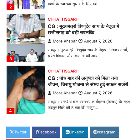
बच्चों के स्वास्थ्य सुधार के लिए वर्ष…
2
CHHATTISGARH
CG : मुख्यमंत्री विष्णुदेव साय के नेतृत्व में
छत्तीसगढ़ को बड़ी उपलब्धि
More Khabar
August 7, 2026
रायपुर। मुख्यमंत्री विष्णुदेव साय के नेतृत्व में स्वच्छ ऊर्जा,
हरित विकास और किसानों की आय…
3
CHHATTISGARH
CG : पांच माह की अनुष्का को मिला नया
जीवन, चिरायु योजना से संभव हुई सफल सर्जरी
More Khabar
August 7, 2026
रायपुर। राष्ट्रीय बाल स्वास्थ्य कार्यक्रम (चिरायु) के तहत
जशपुर जिले की 5 माह की मासूम…
4
CHHATTISGARH
CG: छिपली की दीदियों का कमाल, बकरी
Twitter
Facebook
LinkedIn
Instagram
पालन से बढ़ी आय और मजबूत हुआ आत्मविश्वास