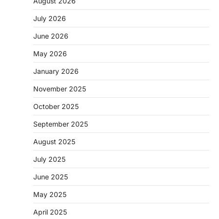
August 2026
July 2026
June 2026
May 2026
CHHATTISGARH
January 2026
CG: 1 से 19 वर्ष तक के बच्चों को निःशुल्क दी
जाएगी एल्बेंडाजोल
November 2025
More Khabar
August 7, 2026
October 2025
रायपुर। राष्ट्रीय कृमि मुक्ति दिवस भारत सरकार द्वारा
बच्चों के स्वास्थ्य सुधार के लिए वर्ष…
September 2025
2
August 2025
CHHATTISGARH
CG : मुख्यमंत्री विष्णुदेव साय के नेतृत्व में
July 2025
छत्तीसगढ़ को बड़ी उपलब्धि
June 2025
More Khabar
August 7, 2026
रायपुर। मुख्यमंत्री विष्णुदेव साय के नेतृत्व में स्वच्छ ऊर्जा,
May 2025
हरित विकास और किसानों की आय…
3
April 2025