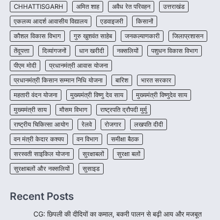
CHHATTISGARH
अमित शाह
अवैध रेत परिवहन
उत्तराखंड
CG : पांच माह की अनुष्का को मिला नया
जीवन, चिरायु योजना से संभव हुई सफल सर्जरी
एकलव्य आदर्श आवासीय विद्यालय
एडवाइजरी
किसानों
More Khabar
August 7, 2026
कौशल विकास विभाग
गुरु खुशवंत साहेब
जनकल्याणकारी
जिलाप्रशासन
रायपुर। राष्ट्रीय बाल स्वास्थ्य कार्यक्रम (चिरायु) के तहत
तेंदूपत्ता
दिव्यांगजनों
धान खरीदी
नक्सलियों
पशुधन विकास विभाग
जशपुर जिले की 5 माह की मासूम…
4
पीएम मोदी
प्रधानमंत्री आवास योजना
प्रधानमंत्री किसान सम्मान निधि योजना
बारिश
भारत सरकार
महतारी वंदन योजना
मुख्यमंत्री विष्णु देव साय
मुख्यमंत्री विष्णुदेव साय
मुख्यमंत्री साय
मौसम विभाग
राष्ट्रपति द्रौपदी मुर्मु
राष्ट्रीय चिकित्सा आयोग
रेलवे
रोजगार
लखपति दीदी
वन मंत्री केदार कश्यप
वन विभाग
समीक्षा बैठक
सरस्वती साइकिल योजना
सुरक्षाबलों
सुरक्षा बलों
सुरक्षाबलों और नक्सलियों
सुसाइड
Recent Posts
CG: छिपली की दीदियों का कमाल, बकरी पालन से बढ़ी आय और मजबूत