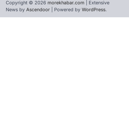
Copyright © 2026
morekhabar.com
| Extensive
News by
Ascendoor
| Powered by
WordPress
.