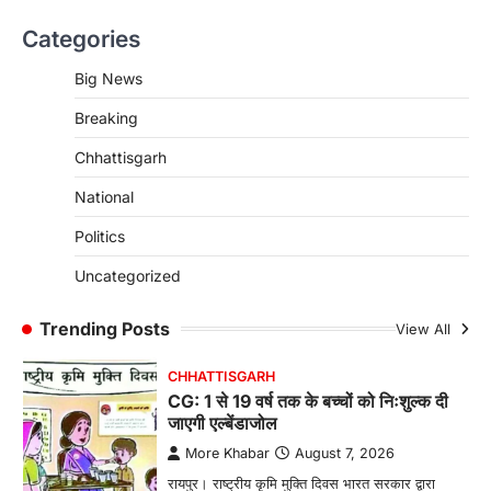
CHHATTISGARH
Categories
CG : पांच माह की अनुष्का को मिला नया
जीवन, चिरायु योजना से संभव हुई सफल सर्जरी
Big News
More Khabar
August 7, 2026
Breaking
रायपुर। राष्ट्रीय बाल स्वास्थ्य कार्यक्रम (चिरायु) के तहत
जशपुर जिले की 5 माह की मासूम…
4
Chhattisgarh
CHHATTISGARH
National
CG: छिपली की दीदियों का कमाल, बकरी
Politics
पालन से बढ़ी आय और मजबूत हुआ आत्मविश्वास
More Khabar
August 7, 2026
Uncategorized
रायपुर। ग्रामीण महिलाओं को आर्थिक रूप से सशक्त
बनाने की दिशा में जिले के नगरी…
Trending Posts
View All
1
CHHATTISGARH
CG: 1 से 19 वर्ष तक के बच्चों को निःशुल्क दी
जाएगी एल्बेंडाजोल
More Khabar
August 7, 2026
रायपुर। राष्ट्रीय कृमि मुक्ति दिवस भारत सरकार द्वारा