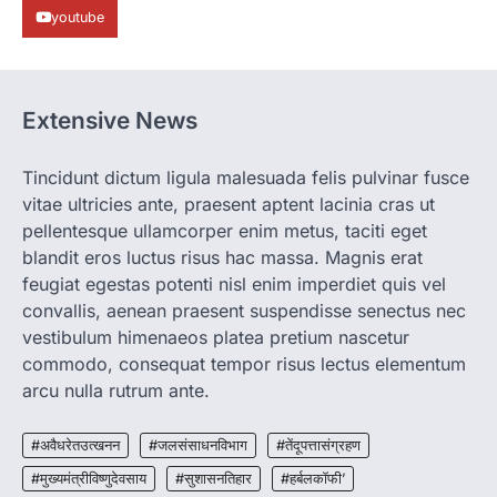
youtube
More Khabar
August 7, 2026
रायपुर। ग्रामीण महिलाओं को आर्थिक रूप से सशक्त
बनाने की दिशा में जिले के नगरी…
1
Extensive News
CHHATTISGARH
CG: 1 से 19 वर्ष तक के बच्चों को निःशुल्क दी
जाएगी एल्बेंडाजोल
Tincidunt dictum ligula malesuada felis pulvinar fusce
vitae ultricies ante, praesent aptent lacinia cras ut
More Khabar
August 7, 2026
pellentesque ullamcorper enim metus, taciti eget
रायपुर। राष्ट्रीय कृमि मुक्ति दिवस भारत सरकार द्वारा
बच्चों के स्वास्थ्य सुधार के लिए वर्ष…
blandit eros luctus risus hac massa. Magnis erat
2
feugiat egestas potenti nisl enim imperdiet quis vel
convallis, aenean praesent suspendisse senectus nec
CHHATTISGARH
CG : मुख्यमंत्री विष्णुदेव साय के नेतृत्व में
vestibulum himenaeos platea pretium nascetur
छत्तीसगढ़ को बड़ी उपलब्धि
commodo, consequat tempor risus lectus elementum
More Khabar
August 7, 2026
arcu nulla rutrum ante.
रायपुर। मुख्यमंत्री विष्णुदेव साय के नेतृत्व में स्वच्छ ऊर्जा,
हरित विकास और किसानों की आय…
#अवैधरेतउत्खनन
#जलसंसाधनविभाग
#तेंदूपत्तासंग्रहण
3
#मुख्यमंत्रीविष्णुदेवसाय
#सुशासनतिहार
#हर्बलकॉफी’
CHHATTISGARH