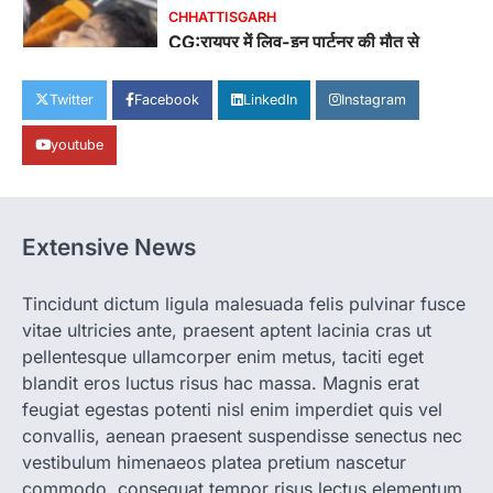
CHHATTISGARH
CG:रायपुर में लिव-इन पार्टनर की मौत से
सनसनी, हत्या का शक
More Khabar
August 6, 2026
Twitter
Facebook
LinkedIn
Instagram
रायपुर। राजधानी रायपुर से एक सनसनीखेज मामला
youtube
सामने आया है। मुजगहन थाना क्षेत्र के बोरियाकला…
4
CHHATTISGARH
CG: महुआ ने बदली महिलाओं की जिंदगी
Extensive News
More Khabar
August 6, 2026
जनजातीय कार्य मंत्रालय और ट्राइफेड की एक पहल है,
Tincidunt dictum ligula malesuada felis pulvinar fusce
जिसे 2018 में शुरू किया गया…
1
vitae ultricies ante, praesent aptent lacinia cras ut
pellentesque ullamcorper enim metus, taciti eget
CHHATTISGARH
blandit eros luctus risus hac massa. Magnis erat
CG: शराब दुकानों में गड़बड़ी पर आबकारी
विभाग का बड़ा एक्शन
feugiat egestas potenti nisl enim imperdiet quis vel
convallis, aenean praesent suspendisse senectus nec
More Khabar
August 6, 2026
vestibulum himenaeos platea pretium nascetur
रायपुर। छत्तीसगढ़ में शराब दुकानों में अधिक कीमत पर
commodo, consequat tempor risus lectus elementum
बिक्री और अन्य गंभीर अनियमितताओं के…