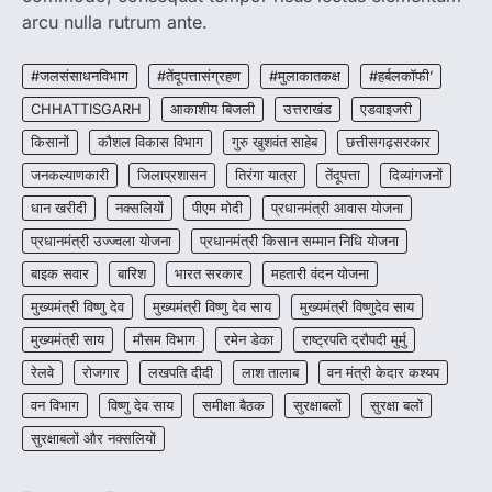
2
arcu nulla rutrum ante.
CHHATTISGARH
CG:NEET/JEEऑनलाइन कोचिंग सुविधा हेतु
#जलसंसाधनविभाग
#तेंदूपत्तासंग्रहण
#मुलाकातकक्ष
#हर्बलकॉफी’
कोचिंग संस्थानों से आवेदन आमंत्रित
CHHATTISGARH
आकाशीय बिजली
उत्तराखंड
एडवाइजरी
More Khabar
August 6, 2026
किसानों
कौशल विकास विभाग
गुरु खुशवंत साहेब
छत्तीसगढ़सरकार
रायपुर। शैक्षणिक सत्र 2026-27 में सरगुजा जिले के
जनकल्याणकारी
जिलाप्रशासन
तिरंगा यात्रा
तेंदूपत्ता
दिव्यांगजनों
शासकीय विद्यालयों में कक्षा 11वीं विज्ञान संकाय…
3
धान खरीदी
नक्सलियों
पीएम मोदी
प्रधानमंत्री आवास योजना
CHHATTISGARH
प्रधानमंत्री उज्ज्वला योजना
प्रधानमंत्री किसान सम्मान निधि योजना
CG:रायपुर में लिव-इन पार्टनर की मौत से
बाइक सवार
बारिश
भारत सरकार
महतारी वंदन योजना
सनसनी, हत्या का शक
मुख्यमंत्री विष्णु देव
मुख्यमंत्री विष्णु देव साय
मुख्यमंत्री विष्णुदेव साय
More Khabar
August 6, 2026
मुख्यमंत्री साय
मौसम विभाग
रायपुर। राजधानी रायपुर से एक सनसनीखेज मामला
रमेन डेका
राष्ट्रपति द्रौपदी मुर्मु
सामने आया है। मुजगहन थाना क्षेत्र के बोरियाकला…
4
रेलवे
रोजगार
लखपति दीदी
लाश तालाब
वन मंत्री केदार कश्यप
वन विभाग
विष्णु देव साय
समीक्षा बैठक
सुरक्षाबलों
सुरक्षा बलों
सुरक्षाबलों और नक्सलियों