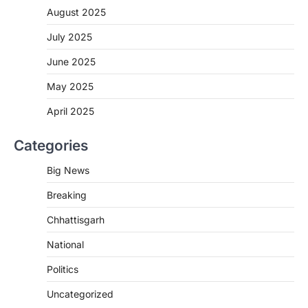
More Khabar
August 6, 2026
August 2025
रायपुर। छत्तीसगढ़ में शराब दुकानों में अधिक कीमत पर
बिक्री और अन्य गंभीर अनियमितताओं के…
July 2025
2
June 2025
CHHATTISGARH
CG:NEET/JEEऑनलाइन कोचिंग सुविधा हेतु
May 2025
कोचिंग संस्थानों से आवेदन आमंत्रित
April 2025
More Khabar
August 6, 2026
रायपुर। शैक्षणिक सत्र 2026-27 में सरगुजा जिले के
Categories
शासकीय विद्यालयों में कक्षा 11वीं विज्ञान संकाय…
3
Big News
CHHATTISGARH
Breaking
CG:रायपुर में लिव-इन पार्टनर की मौत से
सनसनी, हत्या का शक
Chhattisgarh
More Khabar
August 6, 2026
National
रायपुर। राजधानी रायपुर से एक सनसनीखेज मामला
सामने आया है। मुजगहन थाना क्षेत्र के बोरियाकला…
Politics
4
Uncategorized
CHHATTISGARH