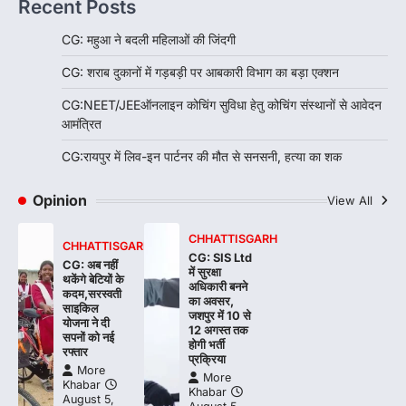
Recent Posts
CG: महुआ ने बदली महिलाओं की जिंदगी
CG: शराब दुकानों में गड़बड़ी पर आबकारी विभाग का बड़ा एक्शन
CG:NEET/JEEऑनलाइन कोचिंग सुविधा हेतु कोचिंग संस्थानों से आवेदन
आमंत्रित
CG:रायपुर में लिव-इन पार्टनर की मौत से सनसनी, हत्या का शक
Opinion
View All
CHHATTISGARH
CHHATTISGARH
CG: SIS Ltd
CG: अब नहीं
में सुरक्षा
थकेंगे बेटियों के
अधिकारी बनने
कदम,सरस्वती
का अवसर,
साइकिल
जशपुर में 10 से
योजना ने दी
12 अगस्त तक
सपनों को नई
होगी भर्ती
रफ्तार
प्रक्रिया
More
More
Khabar
Khabar
August 5,