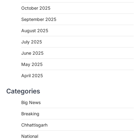
More Khabar
August 7, 2026
October 2025
रायपुर। राष्ट्रीय कृमि मुक्ति दिवस भारत सरकार द्वारा
बच्चों के स्वास्थ्य सुधार के लिए वर्ष…
September 2025
2
August 2025
CHHATTISGARH
CG : मुख्यमंत्री विष्णुदेव साय के नेतृत्व में
July 2025
छत्तीसगढ़ को बड़ी उपलब्धि
June 2025
More Khabar
August 7, 2026
रायपुर। मुख्यमंत्री विष्णुदेव साय के नेतृत्व में स्वच्छ ऊर्जा,
May 2025
हरित विकास और किसानों की आय…
3
April 2025
CHHATTISGARH
Categories
CG : पांच माह की अनुष्का को मिला नया
जीवन, चिरायु योजना से संभव हुई सफल सर्जरी
Big News
More Khabar
August 7, 2026
Breaking
रायपुर। राष्ट्रीय बाल स्वास्थ्य कार्यक्रम (चिरायु) के तहत
जशपुर जिले की 5 माह की मासूम…
4
Chhattisgarh
CHHATTISGARH
National