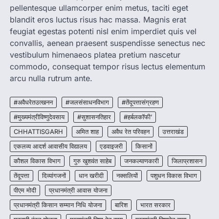
pellentesque ullamcorper enim metus, taciti eget
रायपुर। राष्ट्रीय कृमि मुक्ति दिवस भारत सरकार द्वारा
बच्चों के स्वास्थ्य सुधार के लिए वर्ष…
blandit eros luctus risus hac massa. Magnis erat
2
feugiat egestas potenti nisl enim imperdiet quis vel
convallis, aenean praesent suspendisse senectus nec
CHHATTISGARH
CG : मुख्यमंत्री विष्णुदेव साय के नेतृत्व में
vestibulum himenaeos platea pretium nascetur
छत्तीसगढ़ को बड़ी उपलब्धि
commodo, consequat tempor risus lectus elementum
More Khabar
August 7, 2026
arcu nulla rutrum ante.
रायपुर। मुख्यमंत्री विष्णुदेव साय के नेतृत्व में स्वच्छ ऊर्जा,
हरित विकास और किसानों की आय…
#अवैधरेतउत्खनन
#जलसंसाधनविभाग
#तेंदूपत्तासंग्रहण
3
#मुख्यमंत्रीविष्णुदेवसाय
#सुशासनतिहार
#हर्बलकॉफी’
CHHATTISGARH
CHHATTISGARH
अमित शाह
अवैध रेत परिवहन
उत्तराखंड
CG : पांच माह की अनुष्का को मिला नया
जीवन, चिरायु योजना से संभव हुई सफल सर्जरी
एकलव्य आदर्श आवासीय विद्यालय
एडवाइजरी
किसानों
More Khabar
August 7, 2026
कौशल विकास विभाग
गुरु खुशवंत साहेब
जनकल्याणकारी
जिलाप्रशासन
रायपुर। राष्ट्रीय बाल स्वास्थ्य कार्यक्रम (चिरायु) के तहत
तेंदूपत्ता
दिव्यांगजनों
धान खरीदी
नक्सलियों
पशुधन विकास विभाग
जशपुर जिले की 5 माह की मासूम…
4
पीएम मोदी
प्रधानमंत्री आवास योजना
प्रधानमंत्री किसान सम्मान निधि योजना
बारिश
भारत सरकार