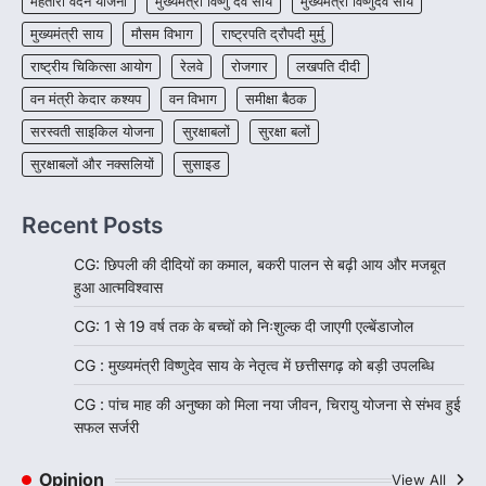
महतारी वंदन योजना
मुख्यमंत्री विष्णु देव साय
मुख्यमंत्री विष्णुदेव साय
मुख्यमंत्री साय
मौसम विभाग
राष्ट्रपति द्रौपदी मुर्मु
राष्ट्रीय चिकित्सा आयोग
रेलवे
रोजगार
लखपति दीदी
वन मंत्री केदार कश्यप
वन विभाग
समीक्षा बैठक
सरस्वती साइकिल योजना
सुरक्षाबलों
सुरक्षा बलों
सुरक्षाबलों और नक्सलियों
सुसाइड
Recent Posts
CG: छिपली की दीदियों का कमाल, बकरी पालन से बढ़ी आय और मजबूत
हुआ आत्मविश्वास
CG: 1 से 19 वर्ष तक के बच्चों को निःशुल्क दी जाएगी एल्बेंडाजोल
CG : मुख्यमंत्री विष्णुदेव साय के नेतृत्व में छत्तीसगढ़ को बड़ी उपलब्धि
CG : पांच माह की अनुष्का को मिला नया जीवन, चिरायु योजना से संभव हुई
सफल सर्जरी
Opinion
View All