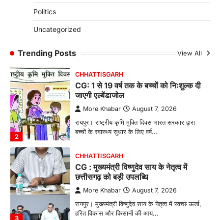
CG: छिपली की दीदियों का कमाल, बकरी
Politics
पालन से बढ़ी आय और मजबूत हुआ आत्मविश्वास
More Khabar
August 7, 2026
Uncategorized
रायपुर। ग्रामीण महिलाओं को आर्थिक रूप से सशक्त
बनाने की दिशा में जिले के नगरी…
Trending Posts
View All
1
CHHATTISGARH
CG: 1 से 19 वर्ष तक के बच्चों को निःशुल्क दी
जाएगी एल्बेंडाजोल
More Khabar
August 7, 2026
रायपुर। राष्ट्रीय कृमि मुक्ति दिवस भारत सरकार द्वारा
बच्चों के स्वास्थ्य सुधार के लिए वर्ष…
2
CHHATTISGARH
CG : मुख्यमंत्री विष्णुदेव साय के नेतृत्व में
छत्तीसगढ़ को बड़ी उपलब्धि
More Khabar
August 7, 2026
रायपुर। मुख्यमंत्री विष्णुदेव साय के नेतृत्व में स्वच्छ ऊर्जा,
हरित विकास और किसानों की आय…
3