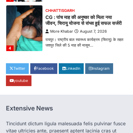
CHHATTISGARH
CG : पांच माह की अनुष्का को मिला नया
जीवन, चिरायु योजना से संभव हुई सफल सर्जरी
More Khabar
August 7, 2026
रायपुर। राष्ट्रीय बाल स्वास्थ्य कार्यक्रम (चिरायु) के तहत
जशपुर जिले की 5 माह की मासूम…
4
CHHATTISGARH
CG: छिपली की दीदियों का कमाल, बकरी
Twitter
Facebook
LinkedIn
Instagram
पालन से बढ़ी आय और मजबूत हुआ आत्मविश्वास
youtube
More Khabar
August 7, 2026
रायपुर। ग्रामीण महिलाओं को आर्थिक रूप से सशक्त
बनाने की दिशा में जिले के नगरी…
1
Extensive News
CHHATTISGARH
CG: 1 से 19 वर्ष तक के बच्चों को निःशुल्क दी
जाएगी एल्बेंडाजोल
Tincidunt dictum ligula malesuada felis pulvinar fusce
vitae ultricies ante, praesent aptent lacinia cras ut
More Khabar
August 7, 2026