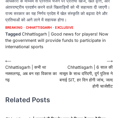
अधिकारी के माध्यम से प्रस्ताव भेजने पर प्रतिभा खोज, खेल वृत्ति, और
अंतरराष्ट्रीय प्रदर्शन करने वाले खिलाड़ियों को भी सहायता दी जाएगी।
राज्य सरकार का यह निर्णय प्रदेश में खेल संस्कृति को बढ़ावा देने और
प्रतिभाओं को आगे लाने में सहायक होगा।
BREAKING
CHHATTISGARH
EXCLUSIVE
Tagged
Chhattisgarh | Good news for players! Now
the government will provide funds to participate in
international sports
Post
⟵
⟶
Chhattisgarh | कभी था
Chhattisgarh | 6 साल की
navigation
नक्सलगढ़, अब बन रहा विकास का
मासूम के साथ दरिंदगी, दुर्ग पुलिस ने
गढ़
बनाई SIT, हर दिन होगी जांच, जल्द
होगी चार्जशीट
Related Posts