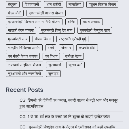
रायपुर। राष्ट्रीय बाल स्वास्थ्य कार्यक्रम (चिरायु) के तहत
तेंदूपत्ता
दिव्यांगजनों
धान खरीदी
नक्सलियों
पशुधन विकास विभाग
जशपुर जिले की 5 माह की मासूम…
4
पीएम मोदी
प्रधानमंत्री आवास योजना
प्रधानमंत्री किसान सम्मान निधि योजना
बारिश
भारत सरकार
महतारी वंदन योजना
मुख्यमंत्री विष्णु देव साय
मुख्यमंत्री विष्णुदेव साय
मुख्यमंत्री साय
मौसम विभाग
राष्ट्रपति द्रौपदी मुर्मु
राष्ट्रीय चिकित्सा आयोग
रेलवे
रोजगार
लखपति दीदी
वन मंत्री केदार कश्यप
वन विभाग
समीक्षा बैठक
सरस्वती साइकिल योजना
सुरक्षाबलों
सुरक्षा बलों
सुरक्षाबलों और नक्सलियों
सुसाइड
Recent Posts
CG: छिपली की दीदियों का कमाल, बकरी पालन से बढ़ी आय और मजबूत
हुआ आत्मविश्वास
CG: 1 से 19 वर्ष तक के बच्चों को निःशुल्क दी जाएगी एल्बेंडाजोल
CG : मुख्यमंत्री विष्णुदेव साय के नेतृत्व में छत्तीसगढ़ को बड़ी उपलब्धि