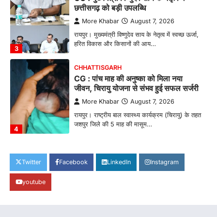
छत्तीसगढ़ को बड़ी उपलब्धि
More Khabar
August 7, 2026
रायपुर। मुख्यमंत्री विष्णुदेव साय के नेतृत्व में स्वच्छ ऊर्जा,
हरित विकास और किसानों की आय…
3
CHHATTISGARH
CG : पांच माह की अनुष्का को मिला नया
जीवन, चिरायु योजना से संभव हुई सफल सर्जरी
More Khabar
August 7, 2026
रायपुर। राष्ट्रीय बाल स्वास्थ्य कार्यक्रम (चिरायु) के तहत
जशपुर जिले की 5 माह की मासूम…
4
CHHATTISGARH
CG: छिपली की दीदियों का कमाल, बकरी
Twitter
Facebook
LinkedIn
Instagram
पालन से बढ़ी आय और मजबूत हुआ आत्मविश्वास
youtube
More Khabar
August 7, 2026
रायपुर। ग्रामीण महिलाओं को आर्थिक रूप से सशक्त
बनाने की दिशा में जिले के नगरी…
1