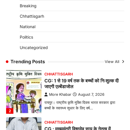
Breaking
रायपुर। राष्ट्रीय बाल स्वास्थ्य कार्यक्रम (चिरायु) के तहत
जशपुर जिले की 5 माह की मासूम…
4
Chhattisgarh
CHHATTISGARH
National
CG: छिपली की दीदियों का कमाल, बकरी
Politics
पालन से बढ़ी आय और मजबूत हुआ आत्मविश्वास
More Khabar
August 7, 2026
Uncategorized
रायपुर। ग्रामीण महिलाओं को आर्थिक रूप से सशक्त
बनाने की दिशा में जिले के नगरी…
Trending Posts
View All
1
CHHATTISGARH
CG: 1 से 19 वर्ष तक के बच्चों को निःशुल्क दी
जाएगी एल्बेंडाजोल
More Khabar
August 7, 2026
रायपुर। राष्ट्रीय कृमि मुक्ति दिवस भारत सरकार द्वारा
बच्चों के स्वास्थ्य सुधार के लिए वर्ष…
2
CHHATTISGARH
CG : मुख्यमंत्री विष्णुदेव साय के नेतृत्व में