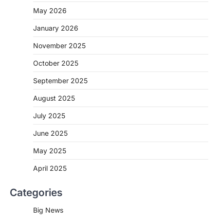
May 2026
CHHATTISGARH
January 2026
CG: 1 से 19 वर्ष तक के बच्चों को निःशुल्क दी
जाएगी एल्बेंडाजोल
November 2025
More Khabar
August 7, 2026
October 2025
रायपुर। राष्ट्रीय कृमि मुक्ति दिवस भारत सरकार द्वारा
बच्चों के स्वास्थ्य सुधार के लिए वर्ष…
September 2025
2
August 2025
CHHATTISGARH
CG : मुख्यमंत्री विष्णुदेव साय के नेतृत्व में
July 2025
छत्तीसगढ़ को बड़ी उपलब्धि
June 2025
More Khabar
August 7, 2026
रायपुर। मुख्यमंत्री विष्णुदेव साय के नेतृत्व में स्वच्छ ऊर्जा,
May 2025
हरित विकास और किसानों की आय…
3
April 2025
CHHATTISGARH
Categories
CG : पांच माह की अनुष्का को मिला नया
जीवन, चिरायु योजना से संभव हुई सफल सर्जरी
Big News
More Khabar
August 7, 2026