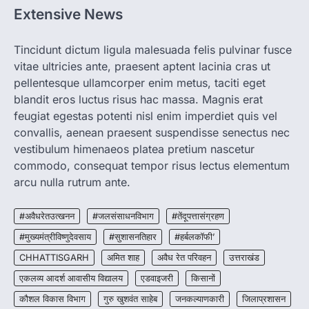
Extensive News
CHHATTISGARH
CG: 1 से 19 वर्ष तक के बच्चों को निःशुल्क दी
जाएगी एल्बेंडाजोल
Tincidunt dictum ligula malesuada felis pulvinar fusce
vitae ultricies ante, praesent aptent lacinia cras ut
More Khabar
August 7, 2026
pellentesque ullamcorper enim metus, taciti eget
रायपुर। राष्ट्रीय कृमि मुक्ति दिवस भारत सरकार द्वारा
बच्चों के स्वास्थ्य सुधार के लिए वर्ष…
blandit eros luctus risus hac massa. Magnis erat
2
feugiat egestas potenti nisl enim imperdiet quis vel
convallis, aenean praesent suspendisse senectus nec
CHHATTISGARH
CG : मुख्यमंत्री विष्णुदेव साय के नेतृत्व में
vestibulum himenaeos platea pretium nascetur
छत्तीसगढ़ को बड़ी उपलब्धि
commodo, consequat tempor risus lectus elementum
More Khabar
August 7, 2026
arcu nulla rutrum ante.
रायपुर। मुख्यमंत्री विष्णुदेव साय के नेतृत्व में स्वच्छ ऊर्जा,
हरित विकास और किसानों की आय…
#अवैधरेतउत्खनन
#जलसंसाधनविभाग
#तेंदूपत्तासंग्रहण
3
#मुख्यमंत्रीविष्णुदेवसाय
#सुशासनतिहार
#हर्बलकॉफी’
CHHATTISGARH
CHHATTISGARH
अमित शाह
अवैध रेत परिवहन
उत्तराखंड
CG : पांच माह की अनुष्का को मिला नया
जीवन, चिरायु योजना से संभव हुई सफल सर्जरी
एकलव्य आदर्श आवासीय विद्यालय
एडवाइजरी
किसानों
More Khabar
August 7, 2026
कौशल विकास विभाग
गुरु खुशवंत साहेब
जनकल्याणकारी
जिलाप्रशासन