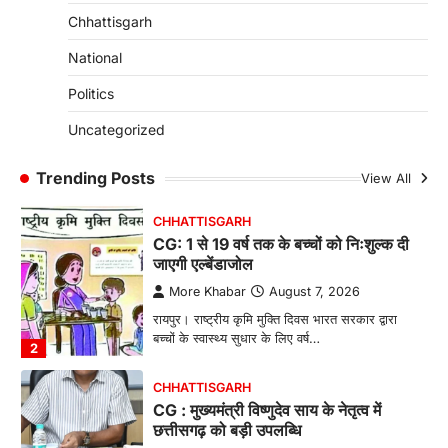
जशपुर जिले की 5 माह की मासूम…
4
Chhattisgarh
CHHATTISGARH
National
CG: छिपली की दीदियों का कमाल, बकरी
Politics
पालन से बढ़ी आय और मजबूत हुआ आत्मविश्वास
More Khabar
August 7, 2026
Uncategorized
रायपुर। ग्रामीण महिलाओं को आर्थिक रूप से सशक्त
बनाने की दिशा में जिले के नगरी…
Trending Posts
View All
1
CHHATTISGARH
CG: 1 से 19 वर्ष तक के बच्चों को निःशुल्क दी
जाएगी एल्बेंडाजोल
More Khabar
August 7, 2026
रायपुर। राष्ट्रीय कृमि मुक्ति दिवस भारत सरकार द्वारा
बच्चों के स्वास्थ्य सुधार के लिए वर्ष…
2
CHHATTISGARH
CG : मुख्यमंत्री विष्णुदेव साय के नेतृत्व में
छत्तीसगढ़ को बड़ी उपलब्धि