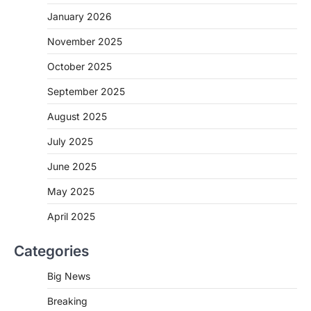
CHHATTISGARH
January 2026
CG: 1 से 19 वर्ष तक के बच्चों को निःशुल्क दी
जाएगी एल्बेंडाजोल
November 2025
More Khabar
August 7, 2026
October 2025
रायपुर। राष्ट्रीय कृमि मुक्ति दिवस भारत सरकार द्वारा
बच्चों के स्वास्थ्य सुधार के लिए वर्ष…
September 2025
2
August 2025
CHHATTISGARH
CG : मुख्यमंत्री विष्णुदेव साय के नेतृत्व में
July 2025
छत्तीसगढ़ को बड़ी उपलब्धि
June 2025
More Khabar
August 7, 2026
रायपुर। मुख्यमंत्री विष्णुदेव साय के नेतृत्व में स्वच्छ ऊर्जा,
May 2025
हरित विकास और किसानों की आय…
3
April 2025
CHHATTISGARH
Categories
CG : पांच माह की अनुष्का को मिला नया
जीवन, चिरायु योजना से संभव हुई सफल सर्जरी
Big News
More Khabar
August 7, 2026
Breaking
रायपुर। राष्ट्रीय बाल स्वास्थ्य कार्यक्रम (चिरायु) के तहत