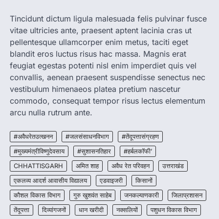
CG: 1 से 19 वर्ष तक के बच्चों को निःशुल्क दी
जाएगी एल्बेंडाजोल
Tincidunt dictum ligula malesuada felis pulvinar fusce
vitae ultricies ante, praesent aptent lacinia cras ut
More Khabar
August 7, 2026
pellentesque ullamcorper enim metus, taciti eget
रायपुर। राष्ट्रीय कृमि मुक्ति दिवस भारत सरकार द्वारा
बच्चों के स्वास्थ्य सुधार के लिए वर्ष…
blandit eros luctus risus hac massa. Magnis erat
2
feugiat egestas potenti nisl enim imperdiet quis vel
convallis, aenean praesent suspendisse senectus nec
CHHATTISGARH
CG : मुख्यमंत्री विष्णुदेव साय के नेतृत्व में
vestibulum himenaeos platea pretium nascetur
छत्तीसगढ़ को बड़ी उपलब्धि
commodo, consequat tempor risus lectus elementum
More Khabar
August 7, 2026
arcu nulla rutrum ante.
रायपुर। मुख्यमंत्री विष्णुदेव साय के नेतृत्व में स्वच्छ ऊर्जा,
हरित विकास और किसानों की आय…
#अवैधरेतउत्खनन
#जलसंसाधनविभाग
#तेंदूपत्तासंग्रहण
3
#मुख्यमंत्रीविष्णुदेवसाय
#सुशासनतिहार
#हर्बलकॉफी’
CHHATTISGARH
CHHATTISGARH
अमित शाह
अवैध रेत परिवहन
उत्तराखंड
CG : पांच माह की अनुष्का को मिला नया
जीवन, चिरायु योजना से संभव हुई सफल सर्जरी
एकलव्य आदर्श आवासीय विद्यालय
एडवाइजरी
किसानों
More Khabar
August 7, 2026
कौशल विकास विभाग
गुरु खुशवंत साहेब
जनकल्याणकारी
जिलाप्रशासन
रायपुर। राष्ट्रीय बाल स्वास्थ्य कार्यक्रम (चिरायु) के तहत
तेंदूपत्ता
दिव्यांगजनों
धान खरीदी
नक्सलियों
पशुधन विकास विभाग
जशपुर जिले की 5 माह की मासूम…