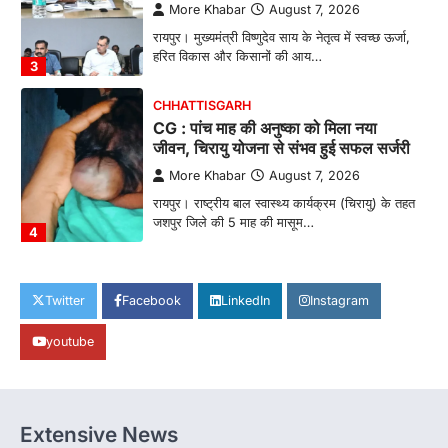
More Khabar
August 7, 2026
रायपुर। मुख्यमंत्री विष्णुदेव साय के नेतृत्व में स्वच्छ ऊर्जा,
हरित विकास और किसानों की आय…
3
CHHATTISGARH
CG : पांच माह की अनुष्का को मिला नया
जीवन, चिरायु योजना से संभव हुई सफल सर्जरी
More Khabar
August 7, 2026
रायपुर। राष्ट्रीय बाल स्वास्थ्य कार्यक्रम (चिरायु) के तहत
जशपुर जिले की 5 माह की मासूम…
4
CHHATTISGARH
CG: छिपली की दीदियों का कमाल, बकरी
Twitter
Facebook
LinkedIn
Instagram
पालन से बढ़ी आय और मजबूत हुआ आत्मविश्वास
youtube
More Khabar
August 7, 2026
रायपुर। ग्रामीण महिलाओं को आर्थिक रूप से सशक्त
बनाने की दिशा में जिले के नगरी…
1
Extensive News
CHHATTISGARH