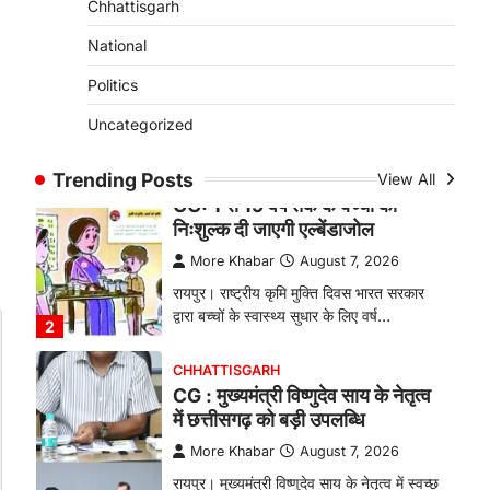
Chhattisgarh
बकरी पालन से बढ़ी आय और मजबूत
हुआ आत्मविश्वास
National
More Khabar
August 7, 2026
Politics
रायपुर। ग्रामीण महिलाओं को आर्थिक रूप से
Uncategorized
सशक्त बनाने की दिशा में जिले के नगरी…
1
Trending Posts
View All
CHHATTISGARH
CG: 1 से 19 वर्ष तक के बच्चों को
निःशुल्क दी जाएगी एल्बेंडाजोल
More Khabar
August 7, 2026
रायपुर। राष्ट्रीय कृमि मुक्ति दिवस भारत सरकार
द्वारा बच्चों के स्वास्थ्य सुधार के लिए वर्ष…
2
CHHATTISGARH
CG : मुख्यमंत्री विष्णुदेव साय के नेतृत्व
में छत्तीसगढ़ को बड़ी उपलब्धि
More Khabar
August 7, 2026
रायपुर। मुख्यमंत्री विष्णुदेव साय के नेतृत्व में स्वच्छ