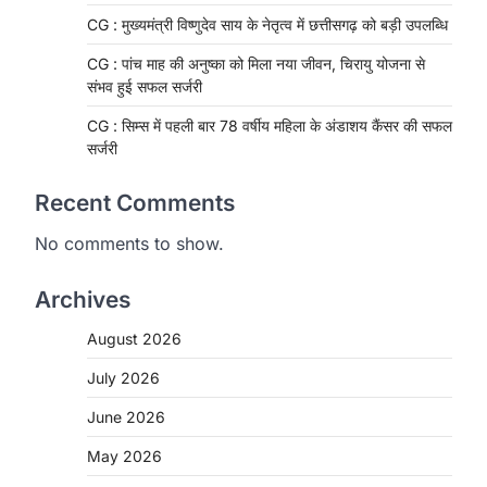
CG : मुख्यमंत्री विष्णुदेव साय के नेतृत्व में छत्तीसगढ़ को बड़ी उपलब्धि
CG : पांच माह की अनुष्का को मिला नया जीवन, चिरायु योजना से
संभव हुई सफल सर्जरी
CG : सिम्स में पहली बार 78 वर्षीय महिला के अंडाशय कैंसर की सफल
सर्जरी
Recent Comments
No comments to show.
Archives
August 2026
CHHATTISGARH
CG: 1 से 19 वर्ष तक के बच्चों को
July 2026
निःशुल्क दी जाएगी एल्बेंडाजोल
June 2026
More Khabar
August 7, 2026
May 2026
रायपुर। राष्ट्रीय कृमि मुक्ति दिवस भारत सरकार
द्वारा बच्चों के स्वास्थ्य सुधार के लिए वर्ष…