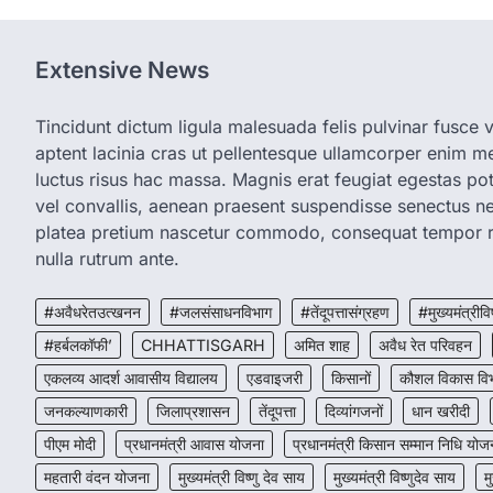
Extensive News
Tincidunt dictum ligula malesuada felis pulvinar fusce vi
aptent lacinia cras ut pellentesque ullamcorper enim met
luctus risus hac massa. Magnis erat feugiat egestas pot
vel convallis, aenean praesent suspendisse senectus 
platea pretium nascetur commodo, consequat tempor r
nulla rutrum ante.
#अवैधरेतउत्खनन
#जलसंसाधनविभाग
#तेंदूपत्तासंग्रहण
#मुख्यमंत्रीवि
#हर्बलकॉफी’
CHHATTISGARH
अमित शाह
अवैध रेत परिवहन
एकलव्य आदर्श आवासीय विद्यालय
एडवाइजरी
किसानों
कौशल विकास वि
जनकल्याणकारी
जिलाप्रशासन
तेंदूपत्ता
दिव्यांगजनों
धान खरीदी
पीएम मोदी
प्रधानमंत्री आवास योजना
प्रधानमंत्री किसान सम्मान निधि योज
महतारी वंदन योजना
मुख्यमंत्री विष्णु देव साय
मुख्यमंत्री विष्णुदेव साय
म