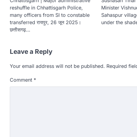
Chhattisgarh | Major administrative
Sushasan Tihar
reshuffle in Chhattisgarh Police,
Minister Vishn
many officers from SI to constable
Sahaspur villa
transferred रायपुर, 26 जून 2025।
under the shad
छत्तीसगढ़…
Leave a Reply
Your email address will not be published.
Required fie
Comment
*