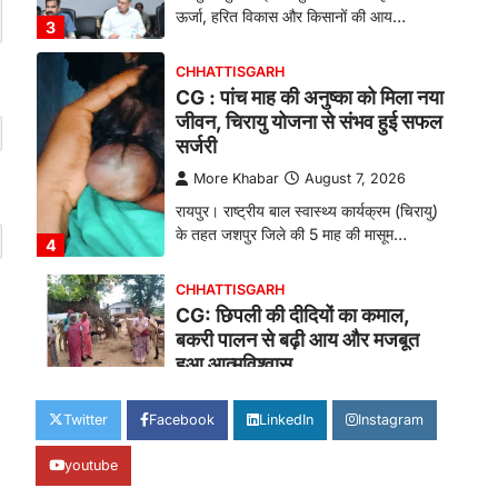
ऊर्जा, हरित विकास और किसानों की आय…
3
CHHATTISGARH
CG : पांच माह की अनुष्का को मिला नया
जीवन, चिरायु योजना से संभव हुई सफल
सर्जरी
More Khabar
August 7, 2026
रायपुर। राष्ट्रीय बाल स्वास्थ्य कार्यक्रम (चिरायु)
के तहत जशपुर जिले की 5 माह की मासूम…
4
CHHATTISGARH
CG: छिपली की दीदियों का कमाल,
बकरी पालन से बढ़ी आय और मजबूत
हुआ आत्मविश्वास
More Khabar
August 7, 2026
Twitter
Facebook
LinkedIn
Instagram
रायपुर। ग्रामीण महिलाओं को आर्थिक रूप से
सशक्त बनाने की दिशा में जिले के नगरी…
1
youtube