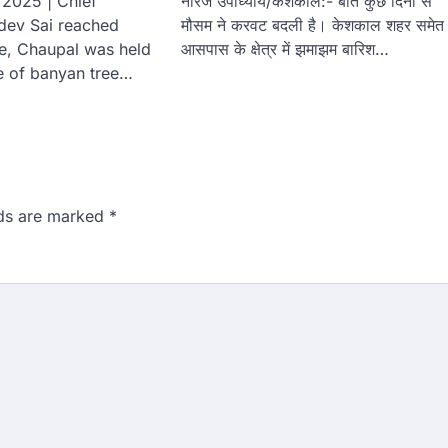
 2025 | Chief
नीरज उपाध्याय/केशकाल:- बीते कुछ दिनों से
udev Sai reached
मौसम ने करवट बदली है। केशकाल शहर समेत
ge, Chaupal was held
आसपास के क्षेत्र में झमाझम बारिश…
e of banyan tree…
lds are marked
*