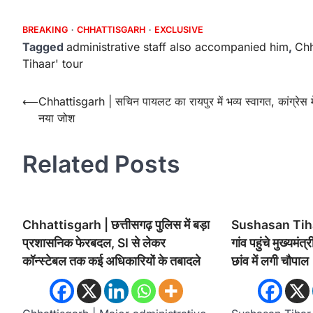
BREAKING
CHHATTISGARH
EXCLUSIVE
Tagged
administrative staff also accompanied him
,
Chh
Tihaar' tour
Post
⟵
Chhattisgarh | सचिन पायलट का रायपुर में भव्य स्वागत, कांग्रेस मे
नया जोश
navigation
Related Posts
Chhattisgarh | छत्तीसगढ़ पुलिस में बड़ा
Sushasan Tiha
प्रशासनिक फेरबदल, SI से लेकर
गांव पहुंचे मुख्यमंत
कॉन्स्टेबल तक कई अधिकारियों के तबादले
छांव में लगी चौपाल