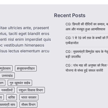
Recent Posts
CG: छिपली की दीदियों का कमाल, ब
tae ultricies ante, praesent
आय और मजबूत हुआ आत्मविश्वास
us, taciti eget blandit eros
CG: 1 से 19 वर्ष तक के बच्चों को न
enti nisl enim imperdiet quis
एल्बेंडाजोल
nec vestibulum himenaeos
isus lectus elementum arcu
CG : मुख्यमंत्री विष्णुदेव साय के नेतृ
बड़ी उपलब्धि
CG : पांच माह की अनुष्का को मिला
ष्णुदेवसाय
#सुशासनतिहार
योजना से संभव हुई सफल सर्जरी
उत्तराखंड
भाग
गुरु खुशवंत साहेब
नक्सलियों
पशुधन विकास विभाग
ना
बारिश
भारत सरकार
ुख्यमंत्री साय
मौसम विभाग