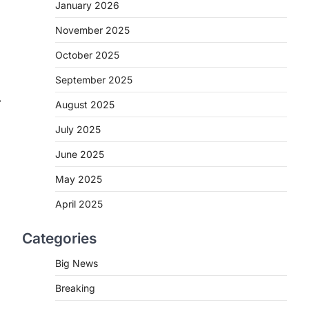
2
January 2026
November 2025
CHHATTISGARH
CG : मुख्यमंत्री विष्णुदेव साय के नेतृत्व
October 2025
में छत्तीसगढ़ को बड़ी उपलब्धि
September 2025
More Khabar
August 7, 2026
⟶
रायपुर। मुख्यमंत्री विष्णुदेव साय के नेतृत्व में स्वच्छ
August 2025
ऊर्जा, हरित विकास और किसानों की आय…
3
July 2025
CHHATTISGARH
June 2025
CG : पांच माह की अनुष्का को मिला नया
May 2025
जीवन, चिरायु योजना से संभव हुई सफल
सर्जरी
April 2025
More Khabar
August 7, 2026
Categories
रायपुर। राष्ट्रीय बाल स्वास्थ्य कार्यक्रम (चिरायु)
के तहत जशपुर जिले की 5 माह की मासूम…
4
Big News
Breaking
CHHATTISGARH
CG: छिपली की दीदियों का कमाल,