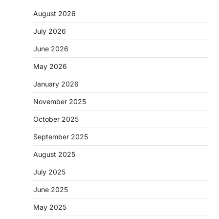
August 2026
July 2026
June 2026
May 2026
CHHATTISGARH
January 2026
CG: 1 से 19 वर्ष तक के बच्चों को निःशुल्क दी
जाएगी एल्बेंडाजोल
November 2025
More Khabar
August 7, 2026
October 2025
रायपुर। राष्ट्रीय कृमि मुक्ति दिवस भारत सरकार द्वारा
बच्चों के स्वास्थ्य सुधार के लिए वर्ष…
September 2025
2
August 2025
CHHATTISGARH
CG : मुख्यमंत्री विष्णुदेव साय के नेतृत्व में
July 2025
छत्तीसगढ़ को बड़ी उपलब्धि
June 2025
More Khabar
August 7, 2026
रायपुर। मुख्यमंत्री विष्णुदेव साय के नेतृत्व में स्वच्छ ऊर्जा,
May 2025
हरित विकास और किसानों की आय…
3