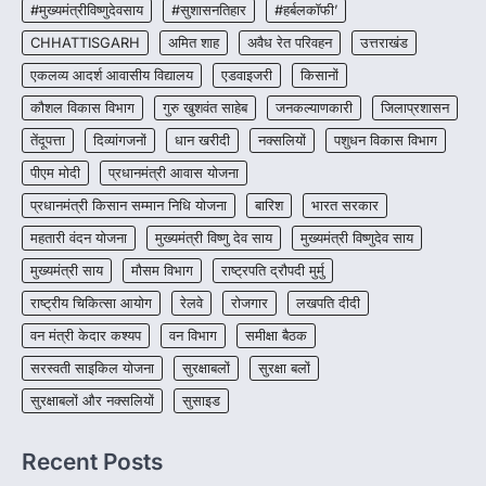
#मुख्यमंत्रीविष्णुदेवसाय
#सुशासनतिहार
#हर्बलकॉफी’
CHHATTISGARH
CHHATTISGARH
अमित शाह
अवैध रेत परिवहन
उत्तराखंड
CG : पांच माह की अनुष्का को मिला नया
जीवन, चिरायु योजना से संभव हुई सफल सर्जरी
एकलव्य आदर्श आवासीय विद्यालय
एडवाइजरी
किसानों
More Khabar
August 7, 2026
कौशल विकास विभाग
गुरु खुशवंत साहेब
जनकल्याणकारी
जिलाप्रशासन
रायपुर। राष्ट्रीय बाल स्वास्थ्य कार्यक्रम (चिरायु) के तहत
तेंदूपत्ता
दिव्यांगजनों
धान खरीदी
नक्सलियों
पशुधन विकास विभाग
जशपुर जिले की 5 माह की मासूम…
4
पीएम मोदी
प्रधानमंत्री आवास योजना
प्रधानमंत्री किसान सम्मान निधि योजना
बारिश
भारत सरकार
महतारी वंदन योजना
मुख्यमंत्री विष्णु देव साय
मुख्यमंत्री विष्णुदेव साय
मुख्यमंत्री साय
मौसम विभाग
राष्ट्रपति द्रौपदी मुर्मु
राष्ट्रीय चिकित्सा आयोग
रेलवे
रोजगार
लखपति दीदी
वन मंत्री केदार कश्यप
वन विभाग
समीक्षा बैठक
सरस्वती साइकिल योजना
सुरक्षाबलों
सुरक्षा बलों
सुरक्षाबलों और नक्सलियों
सुसाइड
Recent Posts