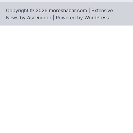
Copyright © 2026
morekhabar.com
| Extensive
News by
Ascendoor
| Powered by
WordPress
.