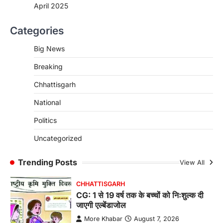
April 2025
CHHATTISGARH
Categories
CG : पांच माह की अनुष्का को मिला नया
जीवन, चिरायु योजना से संभव हुई सफल सर्जरी
Big News
More Khabar
August 7, 2026
Breaking
रायपुर। राष्ट्रीय बाल स्वास्थ्य कार्यक्रम (चिरायु) के तहत
जशपुर जिले की 5 माह की मासूम…
4
Chhattisgarh
CHHATTISGARH
National
CG: छिपली की दीदियों का कमाल, बकरी
Politics
पालन से बढ़ी आय और मजबूत हुआ आत्मविश्वास
More Khabar
August 7, 2026
Uncategorized
रायपुर। ग्रामीण महिलाओं को आर्थिक रूप से सशक्त
बनाने की दिशा में जिले के नगरी…
Trending Posts
View All
1
CHHATTISGARH
CG: 1 से 19 वर्ष तक के बच्चों को निःशुल्क दी
जाएगी एल्बेंडाजोल
More Khabar
August 7, 2026