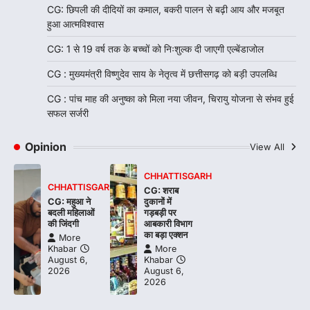
CG: छिपली की दीदियों का कमाल, बकरी पालन से बढ़ी आय और मजबूत
हुआ आत्मविश्वास
CG: 1 से 19 वर्ष तक के बच्चों को निःशुल्क दी जाएगी एल्बेंडाजोल
CG : मुख्यमंत्री विष्णुदेव साय के नेतृत्व में छत्तीसगढ़ को बड़ी उपलब्धि
CG : पांच माह की अनुष्का को मिला नया जीवन, चिरायु योजना से संभव हुई
सफल सर्जरी
Opinion
View All
CHHATTISGARH
CHHATTISGARH
CG: शराब
CG: महुआ ने
दुकानों में
बदली महिलाओं
गड़बड़ी पर
की जिंदगी
आबकारी विभाग
का बड़ा एक्शन
More
Khabar
More
August 6,
Khabar
2026
August 6,
2026