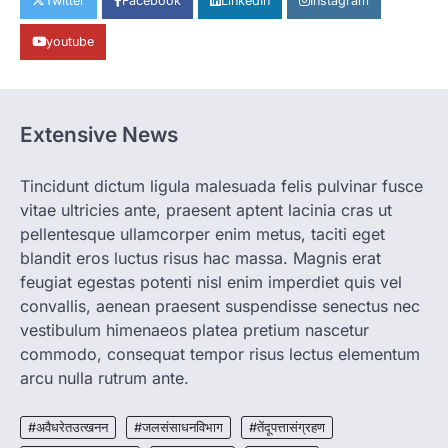
Twitter
Facebook
LinkedIn
Instagram
पालन से बढ़ी आय और मजबूत हुआ आत्मविश्वास
youtube
More Khabar
August 7, 2026
रायपुर। ग्रामीण महिलाओं को आर्थिक रूप से सशक्त
बनाने की दिशा में जिले के नगरी…
1
Extensive News
CHHATTISGARH
CG: 1 से 19 वर्ष तक के बच्चों को निःशुल्क दी
जाएगी एल्बेंडाजोल
Tincidunt dictum ligula malesuada felis pulvinar fusce
vitae ultricies ante, praesent aptent lacinia cras ut
More Khabar
August 7, 2026
pellentesque ullamcorper enim metus, taciti eget
रायपुर। राष्ट्रीय कृमि मुक्ति दिवस भारत सरकार द्वारा
बच्चों के स्वास्थ्य सुधार के लिए वर्ष…
blandit eros luctus risus hac massa. Magnis erat
2
feugiat egestas potenti nisl enim imperdiet quis vel
convallis, aenean praesent suspendisse senectus nec
CHHATTISGARH
CG : मुख्यमंत्री विष्णुदेव साय के नेतृत्व में
vestibulum himenaeos platea pretium nascetur
छत्तीसगढ़ को बड़ी उपलब्धि
commodo, consequat tempor risus lectus elementum
More Khabar
August 7, 2026
arcu nulla rutrum ante.
रायपुर। मुख्यमंत्री विष्णुदेव साय के नेतृत्व में स्वच्छ ऊर्जा,
हरित विकास और किसानों की आय…
#अवैधरेतउत्खनन
#जलसंसाधनविभाग
#तेंदूपत्तासंग्रहण
3