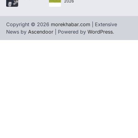
2026
Copyright © 2026
morekhabar.com
| Extensive
News by
Ascendoor
| Powered by
WordPress
.