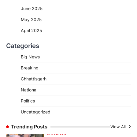
More Khabar
August 6, 2026
June 2025
जनजातीय कार्य मंत्रालय और ट्राइफेड की एक पहल है,
जिसे 2018 में शुरू किया गया…
May 2025
3
April 2025
CHHATTISGARH
CG: शराब दुकानों में गड़बड़ी पर आबकारी
Categories
विभाग का बड़ा एक्शन
More Khabar
August 6, 2026
Big News
रायपुर। छत्तीसगढ़ में शराब दुकानों में अधिक कीमत पर
Breaking
बिक्री और अन्य गंभीर अनियमितताओं के…
4
Chhattisgarh
CHHATTISGARH
CG : पांच माह की अनुष्का को मिला नया
National
जीवन, चिरायु योजना से संभव हुई सफल सर्जरी
Politics
More Khabar
August 7, 2026
Uncategorized
रायपुर। राष्ट्रीय बाल स्वास्थ्य कार्यक्रम (चिरायु) के तहत
जशपुर जिले की 5 माह की मासूम…
1
Trending Posts
View All
BIG NEWS