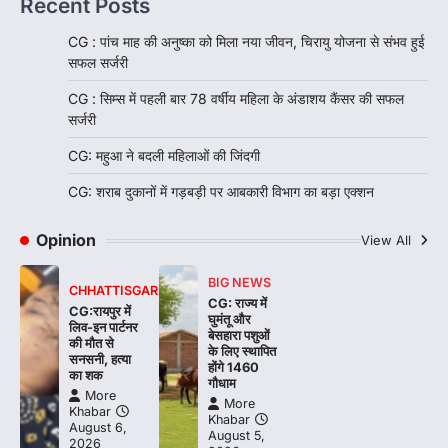
Recent Posts
CG : पांच माह की अनुष्का को मिला नया जीवन, चिरायु योजना से संभव हुई
सफल सर्जरी
CG : सिम्स में पहली बार 78 वर्षीय महिला के अंडाशय कैंसर की सफल
सर्जरी
CG: महुआ ने बदली महिलाओं की जिंदगी
CG: शराब दुकानों में गड़बड़ी पर आबकारी विभाग का बड़ा एक्शन
Opinion
View All
BIG NEWS
CHHATTISGARH
CG: राज्य में
CG:रायपुर में
घुमंतू और
लिव-इन पार्टनर
बेसहारा पशुओं
की मौत से
के लिए स्थापित
सनसनी, हत्या
होंगे 1460
का शक
गौधाम
More
More
Khabar
Khabar
August 6,
August 5,
2026