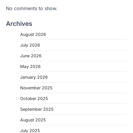
No comments to show.
Archives
August 2026
July 2026
June 2026
May 2026
BIG NEWS
January 2026
CG : सिम्स में पहली बार 78 वर्षीय महिला के
अंडाशय कैंसर की सफल सर्जरी
November 2025
More Khabar
August 7, 2026
October 2025
रायपुर। छत्तीसगढ़ आयुर्विज्ञान संस्थान (सिम्स), बिलासपुर
के स्त्री एवं प्रसूति रोग विभाग के विशेषज्ञ डॉक्टरों…
September 2025
2
August 2025
CHHATTISGARH
CG: महुआ ने बदली महिलाओं की जिंदगी
July 2025