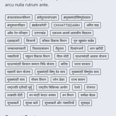
जिसे 2018 में शुरू किया गया…
3
arcu nulla rutrum ante.
CHHATTISGARH
#जलसंसाधनविभाग
#तेंदूपत्तासंग्रहण
#मुख्यमंत्रीविष्णुदेवसाय
CG: शराब दुकानों में गड़बड़ी पर आबकारी
विभाग का बड़ा एक्शन
#सुशासनतिहार
#हर्बलकॉफी’
CHHATTISGARH
अमित शाह
More Khabar
August 6, 2026
अवैध रेत परिवहन
उत्तराखंड
एकलव्य आदर्श आवासीय विद्यालय
रायपुर। छत्तीसगढ़ में शराब दुकानों में अधिक कीमत पर
एडवाइजरी
किसानों
कौशल विकास विभाग
गुरु खुशवंत साहेब
बिक्री और अन्य गंभीर अनियमितताओं के…
4
जनकल्याणकारी
जिलाप्रशासन
तेंदूपत्ता
दिव्यांगजनों
धान खरीदी
नक्सलियों
पशुधन विकास विभाग
पीएम मोदी
प्रधानमंत्री आवास योजना
प्रधानमंत्री किसान सम्मान निधि योजना
बारिश
भारत सरकार
महतारी वंदन योजना
मुख्यमंत्री विष्णु देव साय
मुख्यमंत्री विष्णुदेव साय
मुख्यमंत्री साय
मौसम विभाग
रमेन डेका
राज्य शासन
राष्ट्रपति द्रौपदी मुर्मु
राष्ट्रीय चिकित्सा आयोग
रेलवे
रोजगार
लखपति दीदी
वन मंत्री केदार कश्यप
वन विभाग
समीक्षा बैठक
सुरक्षाबलों
सुरक्षा बलों
सुरक्षाबलों और नक्सलियों
सुसाइड