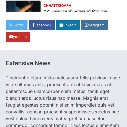
CHHATTISGARH
CG : पांच माह की अनुष्का को मिला नया
जीवन, चिरायु योजना से संभव हुई सफल सर्जरी
Twitter
Facebook
LinkedIn
Instagram
More Khabar
August 7, 2026
रायपुर। राष्ट्रीय बाल स्वास्थ्य कार्यक्रम (चिरायु) के तहत
youtube
जशपुर जिले की 5 माह की मासूम…
1
BIG NEWS
CG : सिम्स में पहली बार 78 वर्षीय महिला के
Extensive News
अंडाशय कैंसर की सफल सर्जरी
More Khabar
August 7, 2026
Tincidunt dictum ligula malesuada felis pulvinar fusce
रायपुर। छत्तीसगढ़ आयुर्विज्ञान संस्थान (सिम्स), बिलासपुर
vitae ultricies ante, praesent aptent lacinia cras ut
के स्त्री एवं प्रसूति रोग विभाग के विशेषज्ञ डॉक्टरों…
2
pellentesque ullamcorper enim metus, taciti eget
blandit eros luctus risus hac massa. Magnis erat
CHHATTISGARH
feugiat egestas potenti nisl enim imperdiet quis vel
CG: महुआ ने बदली महिलाओं की जिंदगी
convallis, aenean praesent suspendisse senectus nec
More Khabar
August 6, 2026
vestibulum himenaeos platea pretium nascetur
जनजातीय कार्य मंत्रालय और ट्राइफेड की एक पहल है,
commodo, consequat tempor risus lectus elementum