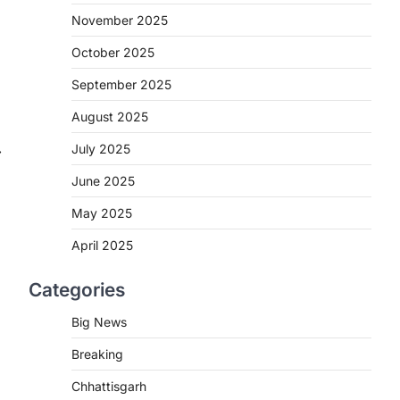
November 2025
CHHATTISGARH
CG: शराब दुकानों में गड़बड़ी पर
October 2025
आबकारी विभाग का बड़ा एक्शन
September 2025
More Khabar
August 6, 2026
August 2025
रायपुर। छत्तीसगढ़ में शराब दुकानों में अधिक कीमत
पर बिक्री और अन्य गंभीर अनियमितताओं के…
2
July 2025
⟶
June 2025
CHHATTISGARH
CG:NEET/JEEऑनलाइन कोचिंग
May 2025
सुविधा हेतु कोचिंग संस्थानों से आवेदन
आमंत्रित
April 2025
More Khabar
August 6, 2026
Categories
रायपुर। शैक्षणिक सत्र 2026-27 में सरगुजा
जिले के शासकीय विद्यालयों में कक्षा 11वीं विज्ञान
Big News
संकाय…
3
Breaking
CHHATTISGARH
Chhattisgarh
CG:रायपुर में लिव-इन पार्टनर की मौत