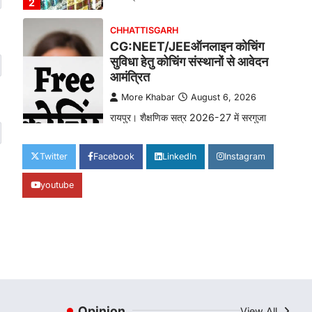
2
CHHATTISGARH
CG:NEET/JEEऑनलाइन कोचिंग
सुविधा हेतु कोचिंग संस्थानों से आवेदन
आमंत्रित
More Khabar
August 6, 2026
रायपुर। शैक्षणिक सत्र 2026-27 में सरगुजा
जिले के शासकीय विद्यालयों में कक्षा 11वीं विज्ञान
संकाय…
3
Twitter
Facebook
LinkedIn
Instagram
CHHATTISGARH
youtube
CG:रायपुर में लिव-इन पार्टनर की मौत
से सनसनी, हत्या का शक
More Khabar
August 6, 2026
रायपुर। राजधानी रायपुर से एक सनसनीखेज मामला
सामने आया है। मुजगहन थाना क्षेत्र के
बोरियाकला…
4
Opinion
View All