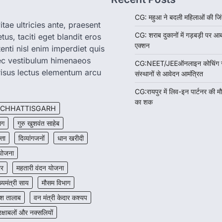
CG: महुआ ने बदली महिलाओं की जिं
tae ultricies ante, praesent
CG: शराब दुकानों में गड़बड़ी पर आ
us, taciti eget blandit eros
एक्शन
enti nisl enim imperdiet quis
nec vestibulum himenaeos
CG:NEET/JEEऑनलाइन कोचिंग सुवि
isus lectus elementum arcu
संस्थानों से आवेदन आमंत्रित
CG:रायपुर में लिव-इन पार्टनर की म
का शक
CHHATTISGARH
ाग
गुरु खुशवंत साहेब
त्ता
दिव्यांगजनों
धान खरीदी
 योजना
ार
महतारी वंदन योजना
ख्यमंत्री साय
मौसम विभाग
श तालाब
वन मंत्री केदार कश्यप
रक्षाबलों और नक्सलियों