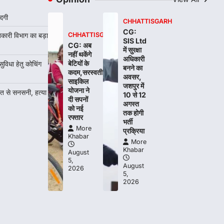
CHHATTISGARH
CG: महुआ ने बदली महिलाओं की जिंदगी
दगी
CHHATTISGARH
More Khabar
August 6, 2026
CG:
बकारी विभाग का बड़ा
CHHATTISGARH
SIS Ltd
जनजातीय कार्य मंत्रालय और ट्राइफेड की एक
CG: अब
में सुरक्षा
नहीं थकेंगे
पहल है, जिसे 2018 में शुरू किया गया…
अधिकारी
1
बेटियों के
धा हेतु कोचिंग
बनने का
कदम,सरस्वती
अवसर,
CHHATTISGARH
साइकिल
जशपुर में
योजना ने
CG: शराब दुकानों में गड़बड़ी पर
ौत से सनसनी, हत्या
10 से 12
दी सपनों
आबकारी विभाग का बड़ा एक्शन
अगस्त
को नई
तक होगी
रफ्तार
More Khabar
August 6, 2026
भर्ती
More
प्रक्रिया
रायपुर। छत्तीसगढ़ में शराब दुकानों में अधिक कीमत
Khabar
पर बिक्री और अन्य गंभीर अनियमितताओं के…
More
2
Khabar
August
5,
August
CHHATTISGARH
2026
5,
CG:NEET/JEEऑनलाइन कोचिंग
2026
सुविधा हेतु कोचिंग संस्थानों से आवेदन
आमंत्रित
More Khabar
August 6, 2026