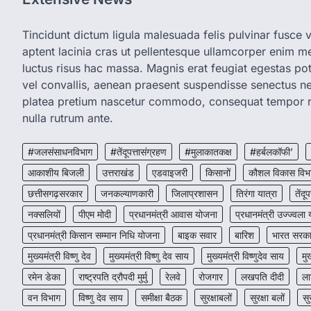
Tincidunt dictum ligula malesuada felis pulvinar fusce vi
aptent lacinia cras ut pellentesque ullamcorper enim met
luctus risus hac massa. Magnis erat feugiat egestas pot
vel convallis, aenean praesent suspendisse senectus 
platea pretium nascetur commodo, consequat tempor r
nulla rutrum ante.
#जलसंसाधनविभाग
#तेंदूपत्तासंग्रहण
#मुलाकातकक्ष
#हर्बलकॉफी’
आकाशीय बिजली
उत्तराखंड
एडवाइजरी
किसानों
कौशल विकास विभ
छत्तीसगढ़सरकार
जनकल्याणकारी
जिलाप्रशासन
तिरंगा यात्रा
तेंदूप
नक्सलियों
पीएम मोदी
प्रधानमंत्री आवास योजना
प्रधानमंत्री उज्ज्वला
प्रधानमंत्री किसान सम्मान निधि योजना
बाइक सवार
बारिश
भारत सरक
मुख्यमंत्री विष्णु देव
मुख्यमंत्री विष्णु देव साय
मुख्यमंत्री विष्णुदेव साय
मु
रमेन डेका
राष्ट्रपति द्रौपदी मुर्मु
रेलवे
रोजगार
लखपति दीदी
ला
वन विभाग
विष्णु देव साय
समीक्षा बैठक
सुरक्षाबलों
सुरक्षा बलों
सु