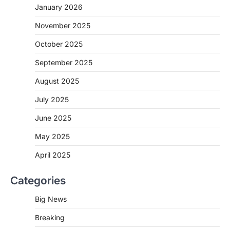
January 2026
November 2025
CHHATTISGARH
October 2025
CG: शराब दुकानों में गड़बड़ी पर आबकारी
विभाग का बड़ा एक्शन
September 2025
More Khabar
August 6, 2026
August 2025
रायपुर। छत्तीसगढ़ में शराब दुकानों में अधिक कीमत पर
बिक्री और अन्य गंभीर अनियमितताओं के…
July 2025
2
June 2025
CHHATTISGARH
CG:NEET/JEEऑनलाइन कोचिंग सुविधा हेतु
May 2025
कोचिंग संस्थानों से आवेदन आमंत्रित
April 2025
More Khabar
August 6, 2026
रायपुर। शैक्षणिक सत्र 2026-27 में सरगुजा जिले के
Categories
शासकीय विद्यालयों में कक्षा 11वीं विज्ञान संकाय…
3
Big News
CHHATTISGARH
Breaking
CG:रायपुर में लिव-इन पार्टनर की मौत से