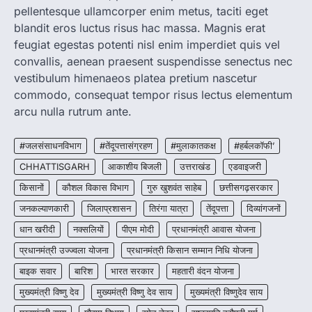
pellentesque ullamcorper enim metus, taciti eget
CHHATTISGARH
blandit eros luctus risus hac massa. Magnis erat
CG: शराब दुकानों में गड़बड़ी पर आबकारी
विभाग का बड़ा एक्शन
feugiat egestas potenti nisl enim imperdiet quis vel
convallis, aenean praesent suspendisse senectus nec
More Khabar
August 6, 2026
vestibulum himenaeos platea pretium nascetur
रायपुर। छत्तीसगढ़ में शराब दुकानों में अधिक कीमत पर
commodo, consequat tempor risus lectus elementum
बिक्री और अन्य गंभीर अनियमितताओं के…
2
arcu nulla rutrum ante.
CHHATTISGARH
CG:NEET/JEEऑनलाइन कोचिंग सुविधा हेतु
#जलसंसाधनविभाग
#तेंदूपत्तासंग्रहण
#मुलाकातकक्ष
#हर्बलकॉफी’
कोचिंग संस्थानों से आवेदन आमंत्रित
CHHATTISGARH
आकाशीय बिजली
उत्तराखंड
एडवाइजरी
More Khabar
August 6, 2026
किसानों
कौशल विकास विभाग
गुरु खुशवंत साहेब
छत्तीसगढ़सरकार
रायपुर। शैक्षणिक सत्र 2026-27 में सरगुजा जिले के
जनकल्याणकारी
जिलाप्रशासन
तिरंगा यात्रा
तेंदूपत्ता
दिव्यांगजनों
शासकीय विद्यालयों में कक्षा 11वीं विज्ञान संकाय…
3
धान खरीदी
नक्सलियों
पीएम मोदी
प्रधानमंत्री आवास योजना
CHHATTISGARH
प्रधानमंत्री उज्ज्वला योजना
प्रधानमंत्री किसान सम्मान निधि योजना
CG:रायपुर में लिव-इन पार्टनर की मौत से
बाइक सवार
बारिश
भारत सरकार
महतारी वंदन योजना
सनसनी, हत्या का शक
मुख्यमंत्री विष्णु देव
मुख्यमंत्री विष्णु देव साय
मुख्यमंत्री विष्णुदेव साय
More Khabar
August 6, 2026