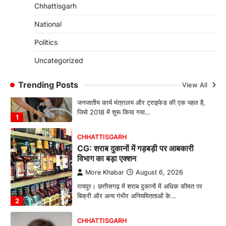
सनसनी, हत्या का शक
Chhattisgarh
More Khabar
August 6, 2026
National
रायपुर। राजधानी रायपुर से एक सनसनीखेज मामला
सामने आया है। मुजगहन थाना क्षेत्र के बोरियाकला…
Politics
4
Uncategorized
CHHATTISGARH
CG: महुआ ने बदली महिलाओं की जिंदगी
Trending Posts
View All
More Khabar
August 6, 2026
जनजातीय कार्य मंत्रालय और ट्राइफेड की एक पहल है,
जिसे 2018 में शुरू किया गया…
1
CHHATTISGARH
CG: शराब दुकानों में गड़बड़ी पर आबकारी
विभाग का बड़ा एक्शन
More Khabar
August 6, 2026
रायपुर। छत्तीसगढ़ में शराब दुकानों में अधिक कीमत पर
बिक्री और अन्य गंभीर अनियमितताओं के…
2
CHHATTISGARH