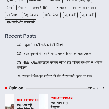
मुख्यमंत्री साय
मौसम विभाग
रायपुर। राजधानी रायपुर से एक सनसनीखेज मामला
रमेन डेका
राष्ट्रपति द्रौपदी मुर्मु
सामने आया है। मुजगहन थाना क्षेत्र के बोरियाकला…
4
रेलवे
रोजगार
लखपति दीदी
लाश तालाब
वन मंत्री केदार कश्यप
वन विभाग
विष्णु देव साय
समीक्षा बैठक
सुरक्षाबलों
सुरक्षा बलों
सुरक्षाबलों और नक्सलियों
Recent Posts
CG: महुआ ने बदली महिलाओं की जिंदगी
CG: शराब दुकानों में गड़बड़ी पर आबकारी विभाग का बड़ा एक्शन
CG:NEET/JEEऑनलाइन कोचिंग सुविधा हेतु कोचिंग संस्थानों से आवेदन
आमंत्रित
CG:रायपुर में लिव-इन पार्टनर की मौत से सनसनी, हत्या का शक
Opinion
View All
CHHATTISGARH
CHHATTISGARH
CG: SIS Ltd
CG: अब नहीं
में सुरक्षा