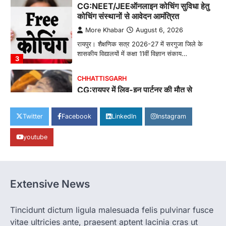
CG:NEET/JEEऑनलाइन कोचिंग सुविधा हेतु
कोचिंग संस्थानों से आवेदन आमंत्रित
More Khabar
August 6, 2026
रायपुर। शैक्षणिक सत्र 2026-27 में सरगुजा जिले के
शासकीय विद्यालयों में कक्षा 11वीं विज्ञान संकाय…
3
CHHATTISGARH
CG:रायपुर में लिव-इन पार्टनर की मौत से
सनसनी, हत्या का शक
More Khabar
August 6, 2026
Twitter
Facebook
LinkedIn
Instagram
रायपुर। राजधानी रायपुर से एक सनसनीखेज मामला
youtube
सामने आया है। मुजगहन थाना क्षेत्र के बोरियाकला…
4
CHHATTISGARH
CG: महुआ ने बदली महिलाओं की जिंदगी
Extensive News
More Khabar
August 6, 2026
जनजातीय कार्य मंत्रालय और ट्राइफेड की एक पहल है,
Tincidunt dictum ligula malesuada felis pulvinar fusce
जिसे 2018 में शुरू किया गया…
1
vitae ultricies ante, praesent aptent lacinia cras ut