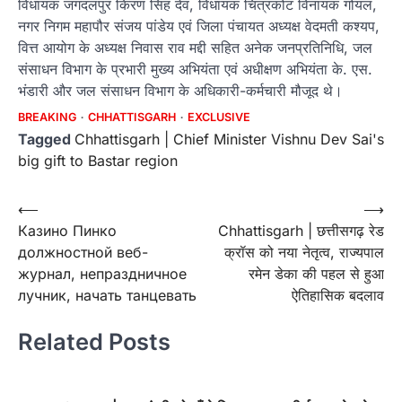
विधायक जगदलपुर किरण सिंह देव, विधायक चित्रकोट विनायक गोयल,
नगर निगम महापौर संजय पांडेय एवं जिला पंचायत अध्यक्ष वेदमती कश्यप,
वित्त आयोग के अध्यक्ष निवास राव मद्दी सहित अनेक जनप्रतिनिधि, जल
संसाधन विभाग के प्रभारी मुख्य अभियंता एवं अधीक्षण अभियंता के. एस.
भंडारी और जल संसाधन विभाग के अधिकारी-कर्मचारी मौजूद थे।
BREAKING
CHHATTISGARH
EXCLUSIVE
Tagged
Chhattisgarh | Chief Minister Vishnu Dev Sai's
big gift to Bastar region
Post
⟵
⟶
Казино Пинко
Chhattisgarh | छत्तीसगढ़ रेड
navigation
должностной веб-
क्रॉस को नया नेतृत्व, राज्यपाल
журнал, непраздничное
रमेन डेका की पहल से हुआ
лучник, начать танцевать
ऐतिहासिक बदलाव
Related Posts