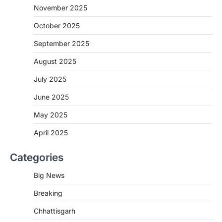
जाएगी एल्बेंडाजोल
November 2025
More Khabar
August 7, 2026
October 2025
रायपुर। राष्ट्रीय कृमि मुक्ति दिवस भारत सरकार द्वारा
बच्चों के स्वास्थ्य सुधार के लिए वर्ष…
September 2025
2
August 2025
CHHATTISGARH
CG : मुख्यमंत्री विष्णुदेव साय के नेतृत्व में
July 2025
छत्तीसगढ़ को बड़ी उपलब्धि
June 2025
More Khabar
August 7, 2026
रायपुर। मुख्यमंत्री विष्णुदेव साय के नेतृत्व में स्वच्छ ऊर्जा,
May 2025
हरित विकास और किसानों की आय…
3
April 2025
CHHATTISGARH
Categories
CG : पांच माह की अनुष्का को मिला नया
जीवन, चिरायु योजना से संभव हुई सफल सर्जरी
Big News
More Khabar
August 7, 2026
Breaking
रायपुर। राष्ट्रीय बाल स्वास्थ्य कार्यक्रम (चिरायु) के तहत
जशपुर जिले की 5 माह की मासूम…
4
Chhattisgarh