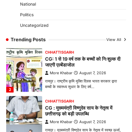
CHHATTISGARH
National
CG: छिपली की दीदियों का कमाल, बकरी
Politics
पालन से बढ़ी आय और मजबूत हुआ आत्मविश्वास
More Khabar
August 7, 2026
Uncategorized
रायपुर। ग्रामीण महिलाओं को आर्थिक रूप से सशक्त
बनाने की दिशा में जिले के नगरी…
Trending Posts
View All
1
CHHATTISGARH
CG: 1 से 19 वर्ष तक के बच्चों को निःशुल्क दी
जाएगी एल्बेंडाजोल
More Khabar
August 7, 2026
रायपुर। राष्ट्रीय कृमि मुक्ति दिवस भारत सरकार द्वारा
बच्चों के स्वास्थ्य सुधार के लिए वर्ष…
2
CHHATTISGARH
CG : मुख्यमंत्री विष्णुदेव साय के नेतृत्व में
छत्तीसगढ़ को बड़ी उपलब्धि
More Khabar
August 7, 2026
रायपुर। मुख्यमंत्री विष्णुदेव साय के नेतृत्व में स्वच्छ ऊर्जा,