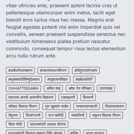
vitae ultricies ante, praesent aptent lacinia cras ut
More Khabar
August 7, 2026
pellentesque ullamcorper enim metus, taciti eget
रायपुर। राष्ट्रीय कृमि मुक्ति दिवस भारत सरकार द्वारा
बच्चों के स्वास्थ्य सुधार के लिए वर्ष…
blandit eros luctus risus hac massa. Magnis erat
2
feugiat egestas potenti nisl enim imperdiet quis vel
convallis, aenean praesent suspendisse senectus nec
CHHATTISGARH
CG : मुख्यमंत्री विष्णुदेव साय के नेतृत्व में
vestibulum himenaeos platea pretium nascetur
छत्तीसगढ़ को बड़ी उपलब्धि
commodo, consequat tempor risus lectus elementum
More Khabar
August 7, 2026
arcu nulla rutrum ante.
रायपुर। मुख्यमंत्री विष्णुदेव साय के नेतृत्व में स्वच्छ ऊर्जा,
हरित विकास और किसानों की आय…
#अवैधरेतउत्खनन
#जलसंसाधनविभाग
#तेंदूपत्तासंग्रहण
3
#मुख्यमंत्रीविष्णुदेवसाय
#सुशासनतिहार
#हर्बलकॉफी’
CHHATTISGARH
CHHATTISGARH
अमित शाह
अवैध रेत परिवहन
उत्तराखंड
CG : पांच माह की अनुष्का को मिला नया
जीवन, चिरायु योजना से संभव हुई सफल सर्जरी
एकलव्य आदर्श आवासीय विद्यालय
एडवाइजरी
किसानों
More Khabar
August 7, 2026
कौशल विकास विभाग
गुरु खुशवंत साहेब
जनकल्याणकारी
जिलाप्रशासन
रायपुर। राष्ट्रीय बाल स्वास्थ्य कार्यक्रम (चिरायु) के तहत
तेंदूपत्ता
दिव्यांगजनों
धान खरीदी
नक्सलियों
पशुधन विकास विभाग
जशपुर जिले की 5 माह की मासूम…
4
पीएम मोदी
प्रधानमंत्री आवास योजना
प्रधानमंत्री किसान सम्मान निधि योजना
बारिश
भारत सरकार