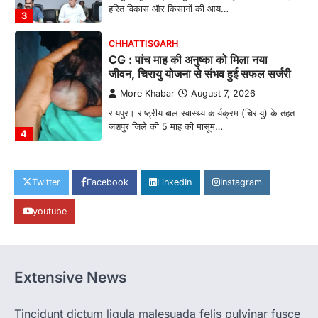
हरित विकास और किसानों की आय…
3
CHHATTISGARH
CG : पांच माह की अनुष्का को मिला नया
जीवन, चिरायु योजना से संभव हुई सफल सर्जरी
More Khabar
August 7, 2026
रायपुर। राष्ट्रीय बाल स्वास्थ्य कार्यक्रम (चिरायु) के तहत
जशपुर जिले की 5 माह की मासूम…
4
CHHATTISGARH
CG: छिपली की दीदियों का कमाल, बकरी
Twitter
Facebook
LinkedIn
Instagram
पालन से बढ़ी आय और मजबूत हुआ आत्मविश्वास
youtube
More Khabar
August 7, 2026
रायपुर। ग्रामीण महिलाओं को आर्थिक रूप से सशक्त
बनाने की दिशा में जिले के नगरी…
1
Extensive News
CHHATTISGARH
CG: 1 से 19 वर्ष तक के बच्चों को निःशुल्क दी
जाएगी एल्बेंडाजोल
Tincidunt dictum ligula malesuada felis pulvinar fusce