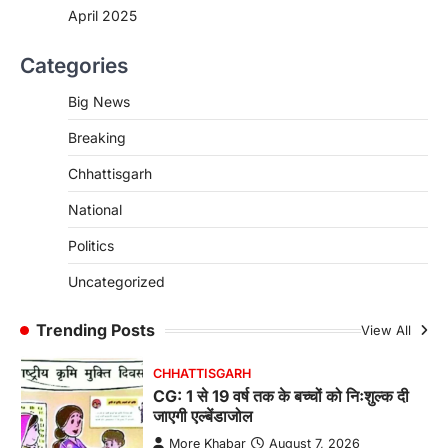
3
April 2025
CHHATTISGARH
Categories
CG : पांच माह की अनुष्का को मिला नया
जीवन, चिरायु योजना से संभव हुई सफल सर्जरी
Big News
More Khabar
August 7, 2026
Breaking
रायपुर। राष्ट्रीय बाल स्वास्थ्य कार्यक्रम (चिरायु) के तहत
जशपुर जिले की 5 माह की मासूम…
4
Chhattisgarh
CHHATTISGARH
National
CG: छिपली की दीदियों का कमाल, बकरी
Politics
पालन से बढ़ी आय और मजबूत हुआ आत्मविश्वास
More Khabar
August 7, 2026
Uncategorized
रायपुर। ग्रामीण महिलाओं को आर्थिक रूप से सशक्त
बनाने की दिशा में जिले के नगरी…
Trending Posts
View All
1
CHHATTISGARH
CG: 1 से 19 वर्ष तक के बच्चों को निःशुल्क दी
जाएगी एल्बेंडाजोल
More Khabar
August 7, 2026