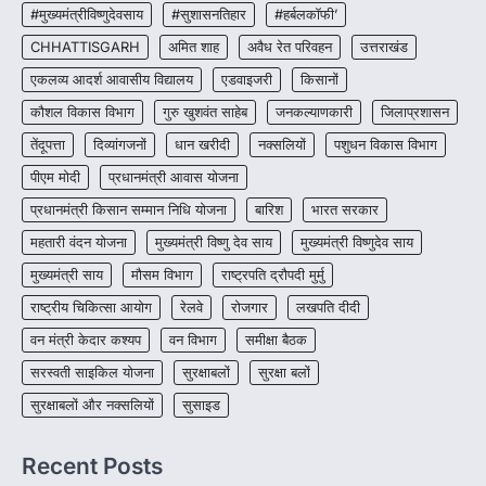
#मुख्यमंत्रीविष्णुदेवसाय
#सुशासनतिहार
#हर्बलकॉफी’
CHHATTISGARH
CHHATTISGARH
अमित शाह
अवैध रेत परिवहन
उत्तराखंड
CG : पांच माह की अनुष्का को मिला नया
जीवन, चिरायु योजना से संभव हुई सफल सर्जरी
एकलव्य आदर्श आवासीय विद्यालय
एडवाइजरी
किसानों
More Khabar
August 7, 2026
कौशल विकास विभाग
गुरु खुशवंत साहेब
जनकल्याणकारी
जिलाप्रशासन
रायपुर। राष्ट्रीय बाल स्वास्थ्य कार्यक्रम (चिरायु) के तहत
तेंदूपत्ता
दिव्यांगजनों
धान खरीदी
नक्सलियों
पशुधन विकास विभाग
जशपुर जिले की 5 माह की मासूम…
4
पीएम मोदी
प्रधानमंत्री आवास योजना
प्रधानमंत्री किसान सम्मान निधि योजना
बारिश
भारत सरकार
महतारी वंदन योजना
मुख्यमंत्री विष्णु देव साय
मुख्यमंत्री विष्णुदेव साय
मुख्यमंत्री साय
मौसम विभाग
राष्ट्रपति द्रौपदी मुर्मु
राष्ट्रीय चिकित्सा आयोग
रेलवे
रोजगार
लखपति दीदी
वन मंत्री केदार कश्यप
वन विभाग
समीक्षा बैठक
सरस्वती साइकिल योजना
सुरक्षाबलों
सुरक्षा बलों
सुरक्षाबलों और नक्सलियों
सुसाइड
Recent Posts