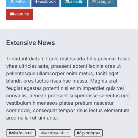
Twitter
Facebook
LinkedIn
Instagram
पालन से बढ़ी आय और मजबूत हुआ आत्मविश्वास
youtube
More Khabar
August 7, 2026
रायपुर। ग्रामीण महिलाओं को आर्थिक रूप से सशक्त
बनाने की दिशा में जिले के नगरी…
1
Extensive News
CHHATTISGARH
CG: 1 से 19 वर्ष तक के बच्चों को निःशुल्क दी
जाएगी एल्बेंडाजोल
Tincidunt dictum ligula malesuada felis pulvinar fusce
vitae ultricies ante, praesent aptent lacinia cras ut
More Khabar
August 7, 2026
pellentesque ullamcorper enim metus, taciti eget
रायपुर। राष्ट्रीय कृमि मुक्ति दिवस भारत सरकार द्वारा
बच्चों के स्वास्थ्य सुधार के लिए वर्ष…
blandit eros luctus risus hac massa. Magnis erat
2
feugiat egestas potenti nisl enim imperdiet quis vel
convallis, aenean praesent suspendisse senectus nec
CHHATTISGARH
CG : मुख्यमंत्री विष्णुदेव साय के नेतृत्व में
vestibulum himenaeos platea pretium nascetur
छत्तीसगढ़ को बड़ी उपलब्धि
commodo, consequat tempor risus lectus elementum
More Khabar
August 7, 2026
arcu nulla rutrum ante.
रायपुर। मुख्यमंत्री विष्णुदेव साय के नेतृत्व में स्वच्छ ऊर्जा,
हरित विकास और किसानों की आय…
#अवैधरेतउत्खनन
#जलसंसाधनविभाग
#तेंदूपत्तासंग्रहण
3