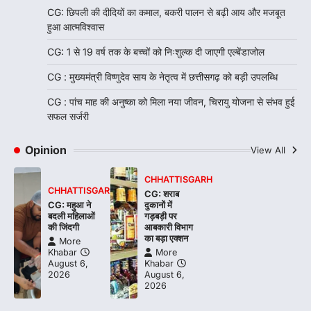
CG: छिपली की दीदियों का कमाल, बकरी पालन से बढ़ी आय और मजबूत
हुआ आत्मविश्वास
CG: 1 से 19 वर्ष तक के बच्चों को निःशुल्क दी जाएगी एल्बेंडाजोल
CG : मुख्यमंत्री विष्णुदेव साय के नेतृत्व में छत्तीसगढ़ को बड़ी उपलब्धि
CG : पांच माह की अनुष्का को मिला नया जीवन, चिरायु योजना से संभव हुई
सफल सर्जरी
Opinion
View All
CHHATTISGARH
CHHATTISGARH
CG: शराब
CG: महुआ ने
दुकानों में
बदली महिलाओं
गड़बड़ी पर
की जिंदगी
आबकारी विभाग
का बड़ा एक्शन
More
Khabar
More
August 6,
Khabar
2026
August 6,
2026