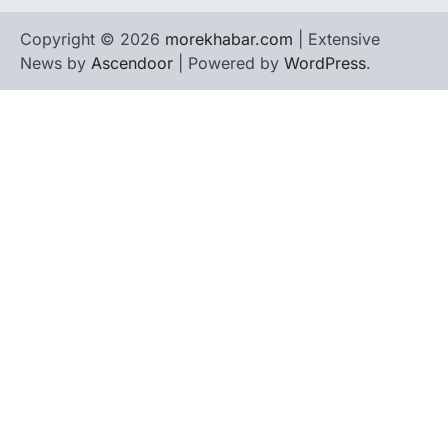
Copyright © 2026
morekhabar.com
| Extensive
News by
Ascendoor
| Powered by
WordPress
.