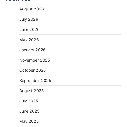
August 2026
July 2026
June 2026
May 2026
CHHATTISGARH
January 2026
CG: 1 से 19 वर्ष तक के बच्चों को निःशुल्क दी
जाएगी एल्बेंडाजोल
November 2025
More Khabar
August 7, 2026
October 2025
रायपुर। राष्ट्रीय कृमि मुक्ति दिवस भारत सरकार द्वारा
बच्चों के स्वास्थ्य सुधार के लिए वर्ष…
September 2025
2
August 2025
CHHATTISGARH
CG : मुख्यमंत्री विष्णुदेव साय के नेतृत्व में
July 2025
छत्तीसगढ़ को बड़ी उपलब्धि
June 2025
More Khabar
August 7, 2026
रायपुर। मुख्यमंत्री विष्णुदेव साय के नेतृत्व में स्वच्छ ऊर्जा,
May 2025
हरित विकास और किसानों की आय…