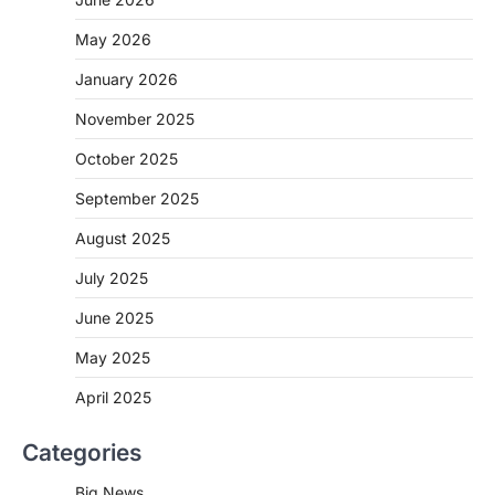
May 2026
CHHATTISGARH
January 2026
CG: 1 से 19 वर्ष तक के बच्चों को निःशुल्क दी
जाएगी एल्बेंडाजोल
November 2025
More Khabar
August 7, 2026
October 2025
रायपुर। राष्ट्रीय कृमि मुक्ति दिवस भारत सरकार द्वारा
बच्चों के स्वास्थ्य सुधार के लिए वर्ष…
September 2025
2
August 2025
CHHATTISGARH
CG : मुख्यमंत्री विष्णुदेव साय के नेतृत्व में
July 2025
छत्तीसगढ़ को बड़ी उपलब्धि
June 2025
More Khabar
August 7, 2026
रायपुर। मुख्यमंत्री विष्णुदेव साय के नेतृत्व में स्वच्छ ऊर्जा,
May 2025
हरित विकास और किसानों की आय…
3
April 2025
CHHATTISGARH
Categories
CG : पांच माह की अनुष्का को मिला नया
जीवन, चिरायु योजना से संभव हुई सफल सर्जरी
Big News