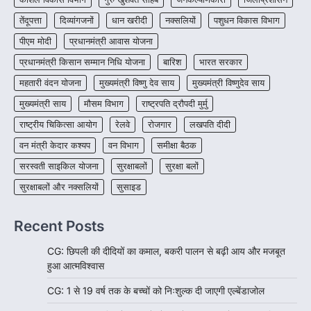
रायपुर। राष्ट्रीय बाल स्वास्थ्य कार्यक्रम (चिरायु) के तहत
तेंदूपत्ता
दिव्यांगजनों
धान खरीदी
नक्सलियों
पशुधन विकास विभाग
जशपुर जिले की 5 माह की मासूम…
4
पीएम मोदी
प्रधानमंत्री आवास योजना
प्रधानमंत्री किसान सम्मान निधि योजना
बारिश
भारत सरकार
महतारी वंदन योजना
मुख्यमंत्री विष्णु देव साय
मुख्यमंत्री विष्णुदेव साय
मुख्यमंत्री साय
मौसम विभाग
राष्ट्रपति द्रौपदी मुर्मु
राष्ट्रीय चिकित्सा आयोग
रेलवे
रोजगार
लखपति दीदी
वन मंत्री केदार कश्यप
वन विभाग
समीक्षा बैठक
सरस्वती साइकिल योजना
सुरक्षाबलों
सुरक्षा बलों
सुरक्षाबलों और नक्सलियों
सुसाइड
Recent Posts
CG: छिपली की दीदियों का कमाल, बकरी पालन से बढ़ी आय और मजबूत
हुआ आत्मविश्वास
CG: 1 से 19 वर्ष तक के बच्चों को निःशुल्क दी जाएगी एल्बेंडाजोल