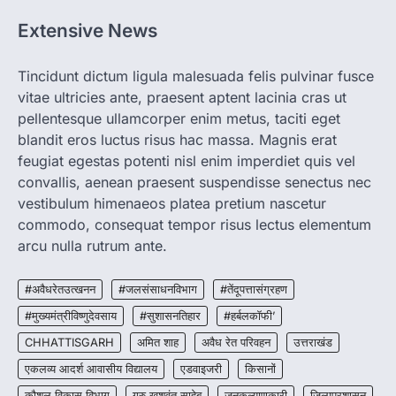
Extensive News
CHHATTISGARH
CG: 1 से 19 वर्ष तक के बच्चों को निःशुल्क दी
जाएगी एल्बेंडाजोल
Tincidunt dictum ligula malesuada felis pulvinar fusce
vitae ultricies ante, praesent aptent lacinia cras ut
More Khabar
August 7, 2026
pellentesque ullamcorper enim metus, taciti eget
रायपुर। राष्ट्रीय कृमि मुक्ति दिवस भारत सरकार द्वारा
बच्चों के स्वास्थ्य सुधार के लिए वर्ष…
blandit eros luctus risus hac massa. Magnis erat
2
feugiat egestas potenti nisl enim imperdiet quis vel
convallis, aenean praesent suspendisse senectus nec
CHHATTISGARH
CG : मुख्यमंत्री विष्णुदेव साय के नेतृत्व में
vestibulum himenaeos platea pretium nascetur
छत्तीसगढ़ को बड़ी उपलब्धि
commodo, consequat tempor risus lectus elementum
More Khabar
August 7, 2026
arcu nulla rutrum ante.
रायपुर। मुख्यमंत्री विष्णुदेव साय के नेतृत्व में स्वच्छ ऊर्जा,
हरित विकास और किसानों की आय…
#अवैधरेतउत्खनन
#जलसंसाधनविभाग
#तेंदूपत्तासंग्रहण
3
#मुख्यमंत्रीविष्णुदेवसाय
#सुशासनतिहार
#हर्बलकॉफी’
CHHATTISGARH
CHHATTISGARH
अमित शाह
अवैध रेत परिवहन
उत्तराखंड
CG : पांच माह की अनुष्का को मिला नया
जीवन, चिरायु योजना से संभव हुई सफल सर्जरी
एकलव्य आदर्श आवासीय विद्यालय
एडवाइजरी
किसानों
More Khabar
August 7, 2026
कौशल विकास विभाग
गुरु खुशवंत साहेब
जनकल्याणकारी
जिलाप्रशासन