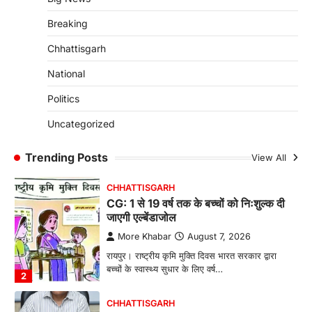
More Khabar
August 7, 2026
Breaking
रायपुर। राष्ट्रीय बाल स्वास्थ्य कार्यक्रम (चिरायु) के तहत
जशपुर जिले की 5 माह की मासूम…
4
Chhattisgarh
CHHATTISGARH
National
CG: छिपली की दीदियों का कमाल, बकरी
Politics
पालन से बढ़ी आय और मजबूत हुआ आत्मविश्वास
More Khabar
August 7, 2026
Uncategorized
रायपुर। ग्रामीण महिलाओं को आर्थिक रूप से सशक्त
बनाने की दिशा में जिले के नगरी…
Trending Posts
View All
1
CHHATTISGARH
CG: 1 से 19 वर्ष तक के बच्चों को निःशुल्क दी
जाएगी एल्बेंडाजोल
More Khabar
August 7, 2026
रायपुर। राष्ट्रीय कृमि मुक्ति दिवस भारत सरकार द्वारा
बच्चों के स्वास्थ्य सुधार के लिए वर्ष…
2
CHHATTISGARH