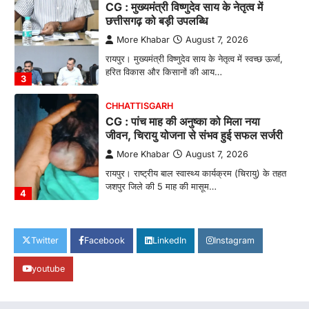
CG : मुख्यमंत्री विष्णुदेव साय के नेतृत्व में
छत्तीसगढ़ को बड़ी उपलब्धि
More Khabar
August 7, 2026
रायपुर। मुख्यमंत्री विष्णुदेव साय के नेतृत्व में स्वच्छ ऊर्जा,
हरित विकास और किसानों की आय…
3
CHHATTISGARH
CG : पांच माह की अनुष्का को मिला नया
जीवन, चिरायु योजना से संभव हुई सफल सर्जरी
More Khabar
August 7, 2026
रायपुर। राष्ट्रीय बाल स्वास्थ्य कार्यक्रम (चिरायु) के तहत
जशपुर जिले की 5 माह की मासूम…
4
CHHATTISGARH
CG: छिपली की दीदियों का कमाल, बकरी
Twitter
Facebook
LinkedIn
Instagram
पालन से बढ़ी आय और मजबूत हुआ आत्मविश्वास
youtube
More Khabar
August 7, 2026
रायपुर। ग्रामीण महिलाओं को आर्थिक रूप से सशक्त
बनाने की दिशा में जिले के नगरी…
1