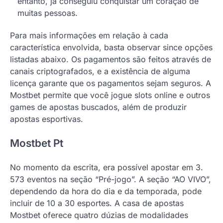
entanto, já conseguiu conquistar um coração de
muitas pessoas.
Para mais informações em relação à cada
característica envolvida, basta observar since opções
listadas abaixo. Os pagamentos são feitos através de
canais criptografados, e a existência de alguma
licença garante que os pagamentos sejam seguros. A
Mostbet permite que você jogue slots online e outros
games de apostas buscados, além de produzir
apostas esportivas.
Mostbet Pt
No momento da escrita, era possível apostar em 3.
573 eventos na seção “Pré-jogo”. A seção “AO VIVO”,
dependendo da hora do dia e da temporada, pode
incluir de 10 a 30 esportes. A casa de apostas
Mostbet oferece quatro dúzias de modalidades