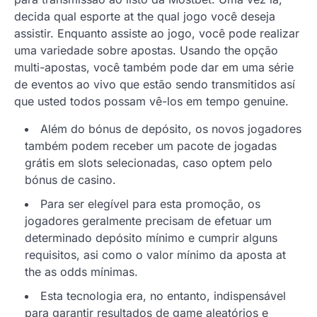
decida qual esporte at the qual jogo você deseja
assistir. Enquanto assiste ao jogo, você pode realizar
uma variedade sobre apostas. Usando the opção
multi-apostas, você também pode dar em uma série
de eventos ao vivo que estão sendo transmitidos así
que usted todos possam vê-los em tempo genuine.
Além do bónus de depósito, os novos jogadores
também podem receber um pacote de jogadas
grátis em slots selecionadas, caso optem pelo
bónus de casino.
Para ser elegível para esta promoção, os
jogadores geralmente precisam de efetuar um
determinado depósito mínimo e cumprir alguns
requisitos, asi como o valor mínimo da aposta at
the as odds mínimas.
Esta tecnologia era, no entanto, indispensável
para garantir resultados de game aleatórios e