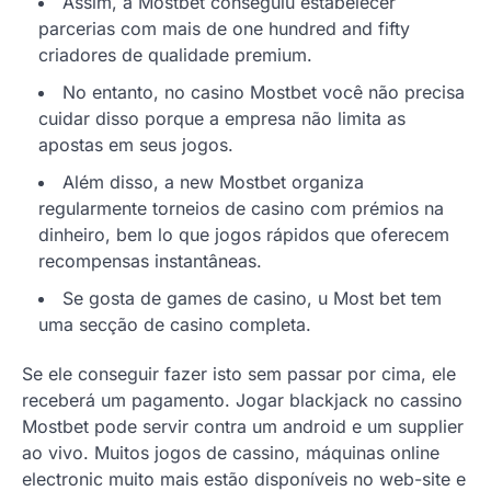
Assim, a Mostbet conseguiu estabelecer
parcerias com mais de one hundred and fifty
criadores de qualidade premium.
No entanto, no casino Mostbet você não precisa
cuidar disso porque a empresa não limita as
apostas em seus jogos.
Além disso, a new Mostbet organiza
regularmente torneios de casino com prémios na
dinheiro, bem lo que jogos rápidos que oferecem
recompensas instantâneas.
Se gosta de games de casino, u Most bet tem
uma secção de casino completa.
Se ele conseguir fazer isto sem passar por cima, ele
receberá um pagamento. Jogar blackjack no cassino
Mostbet pode servir contra um android e um supplier
ao vivo. Muitos jogos de cassino, máquinas online
electronic muito mais estão disponíveis no web-site e