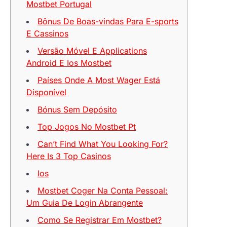
Mostbet Portugal
Bônus De Boas-vindas Para E-sports
E Cassinos
Versão Móvel E Applications
Android E Ios Mostbet
Países Onde A Most Wager Está
Disponível
Bónus Sem Depósito
Top Jogos No Mostbet Pt
Can’t Find What You Looking For?
Here Is 3 Top Casinos
Ios
Mostbet Coger Na Conta Pessoal:
Um Guia De Login Abrangente
Como Se Registrar Em Mostbet?