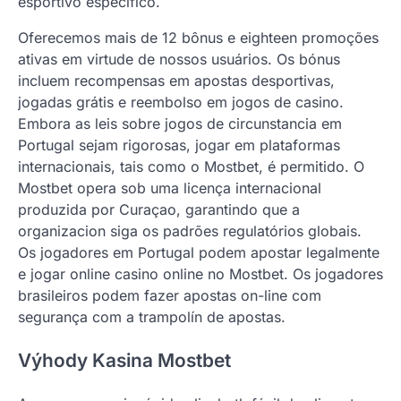
esportivo específico.
Oferecemos mais de 12 bônus e eighteen promoções
ativas em virtude de nossos usuários. Os bónus
incluem recompensas em apostas desportivas,
jogadas grátis e reembolso em jogos de casino.
Embora as leis sobre jogos de circunstancia em
Portugal sejam rigorosas, jogar em plataformas
internacionais, tais como o Mostbet, é permitido. O
Mostbet opera sob uma licença internacional
produzida por Curaçao, garantindo que a
organizacion siga os padrões regulatórios globais.
Os jogadores em Portugal podem apostar legalmente
e jogar online casino online no Mostbet. Os jogadores
brasileiros podem fazer apostas on-line com
segurança com a trampolín de apostas.
Výhody Kasina Mostbet