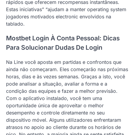
rápidos que oferecem recompensas instantâneas.
Estas iniciativas” “ajudam a manter operating system
jogadores motivados electronic envolvidos na
tablado.
Mostbet Login À Conta Pessoal: Dicas
Para Solucionar Dudas De Login
Na Line você aposta em partidas e confrontos que
ainda não começaram. Eles começarão nas próximas
horas, dias e às vezes semanas. Graças a isto, você
pode analisar a situação, avaliar a forma e a
condição das equipes e fazer a melhor previsão.
Com o aplicativo instalado, você tem uma
oportunidade única de aproveitar o melhor
desempenho e controle diretamente no seu
dispositivo móvel. Alguns utilizadores enfrentaram
atrasos no apoio ao cliente durante os horários de
pico. No entanto, a maioria ainda se sente satisfeita