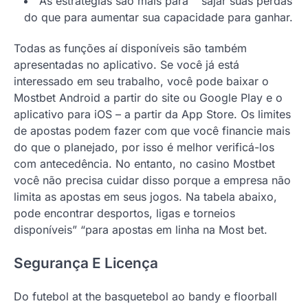
As estratégias são mais para” “sajar suas perdas
do que para aumentar sua capacidade para ganhar.
Todas as funções aí disponíveis são também
apresentadas no aplicativo. Se você já está
interessado em seu trabalho, você pode baixar o
Mostbet Android a partir do site ou Google Play e o
aplicativo para iOS – a partir da App Store. Os limites
de apostas podem fazer com que você financie mais
do que o planejado, por isso é melhor verificá-los
com antecedência. No entanto, no casino Mostbet
você não precisa cuidar disso porque a empresa não
limita as apostas em seus jogos. Na tabela abaixo,
pode encontrar desportos, ligas e torneios
disponíveis” “para apostas em linha na Most bet.
Segurança E Licença
Do futebol at the basquetebol ao bandy e floorball