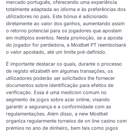
mercado português, oferecendo uma experiência
totalmente adaptada ao idioma e às preferências dos
utilizadores no país. Este bónus é adicionado
diretamente ao valor dos ganhos, aumentando assim
o retorno potencial para os jogadores que apostam
em múltiplos eventos. Nesta promoção, se a aposta
do jogador for perdedora, a Mostbet PT reembolsará
o valor apostado, até um limite pré-definido.
É importante destacar os quais, durante o processo
de registo elizabeth em algumas transações, os
utilizadores poderão ser solicitados the fornecer
documentos sobre identificação para efeitos de
verificação. Essa é uma medicion comum no
segmento de jogos sobre azar online, visando
garantir a segurança e a conformidade com as
regulamentações. Além disso, a new Mostbet
organiza regularmente torneios de on line casino com
prémios no ano de dinheiro, bem tais como jogos