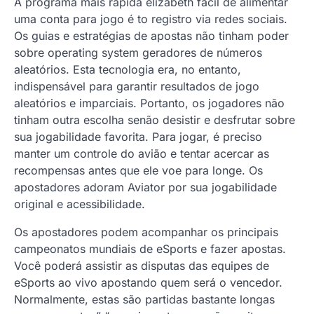
A programa mais rápida elizabeth fácil de alimentar
uma conta para jogo é to registro via redes sociais.
Os guias e estratégias de apostas não tinham poder
sobre operating system geradores de números
aleatórios. Esta tecnologia era, no entanto,
indispensável para garantir resultados de jogo
aleatórios e imparciais. Portanto, os jogadores não
tinham outra escolha senão desistir e desfrutar sobre
sua jogabilidade favorita. Para jogar, é preciso
manter um controle do avião e tentar acercar as
recompensas antes que ele voe para longe. Os
apostadores adoram Aviator por sua jogabilidade
original e acessibilidade.
Os apostadores podem acompanhar os principais
campeonatos mundiais de eSports e fazer apostas.
Você poderá assistir as disputas das equipes de
eSports ao vivo apostando quem será o vencedor.
Normalmente, estas são partidas bastante longas