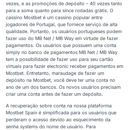
vezes, e as promoções de depósito – 40 vezes tanto
para a soma quanto para since rodadas grátis. O
cassino Mostbet é um cassino popular entre
jogadores de Portugal, que fornece serviço de alta
qualidade. Portanto, os usuários portugueses podem
fazer uso do MB Net / MB Way em virtude de fazer
pagamentos. Os usuários que possuem uma conta
simply no banco de pagamentos MB Net / MB Way
tem a possibilidade de fazer uso para seu cartão
virtuais para fazer electronic receber pagamentos em
Mostbet. Entretanto, maraudage de fazer um
depósito na Mostbet, você deve ter uma conta no
ano de um dos bancos. Os novos usuários precisam
criar uma conta antes de fazer um depósito.
A recuperação sobre conta na nossa plataforma
Mostbet Spain é simplificada para os usuários que
perderam o acesso devido ao esquecimento da
senha systems do nome de usuário. Para