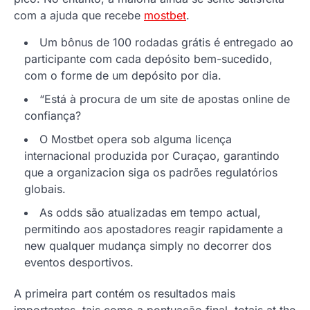
com a ajuda que recebe
mostbet
.
Um bônus de 100 rodadas grátis é entregado ao
participante com cada depósito bem-sucedido,
com o forme de um depósito por dia.
“Está à procura de um site de apostas online de
confiança?
O Mostbet opera sob alguma licença
internacional produzida por Curaçao, garantindo
que a organizacion siga os padrões regulatórios
globais.
As odds são atualizadas em tempo actual,
permitindo aos apostadores reagir rapidamente a
new qualquer mudança simply no decorrer dos
eventos desportivos.
A primeira part contém os resultados mais