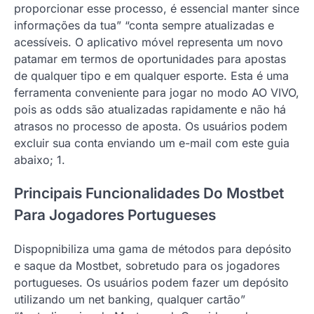
proporcionar esse processo, é essencial manter since
informações da tua” “conta sempre atualizadas e
acessíveis. O aplicativo móvel representa um novo
patamar em termos de oportunidades para apostas
de qualquer tipo e em qualquer esporte. Esta é uma
ferramenta conveniente para jogar no modo AO VIVO,
pois as odds são atualizadas rapidamente e não há
atrasos no processo de aposta. Os usuários podem
excluir sua conta enviando um e-mail com este guia
abaixo; 1.
Principais Funcionalidades Do Mostbet
Para Jogadores Portugueses
Dispopnibiliza uma gama de métodos para depósito
e saque da Mostbet, sobretudo para os jogadores
portugueses. Os usuários podem fazer um depósito
utilizando um net banking, qualquer cartão”