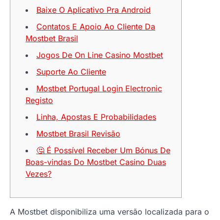
Baixe O Aplicativo Pra Android
Contatos E Apoio Ao Cliente Da
Mostbet Brasil
Jogos De On Line Casino Mostbet
Suporte Ao Cliente
Mostbet Portugal Login Electronic
Registo
Linha, Apostas E Probabilidades
Mostbet Brasil Revisão
🤔 É Possível Receber Um Bónus De
Boas-vindas Do Mostbet Casino Duas
Vezes?
A Mostbet disponibiliza uma versão localizada para o