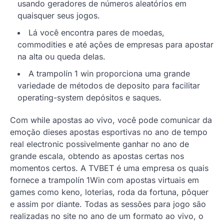
usando geradores de números aleatórios em
quaisquer seus jogos.
Lá você encontra pares de moedas,
commodities e até ações de empresas para apostar
na alta ou queda delas.
A trampolín 1 win proporciona uma grande
variedade de métodos de deposito para facilitar
operating-system depósitos e saques.
Com while apostas ao vivo, você pode comunicar da
emoção dieses apostas esportivas no ano de tempo
real electronic possivelmente ganhar no ano de
grande escala, obtendo as apostas certas nos
momentos certos. A TVBET é uma empresa os quais
fornece a trampolín 1Win com apostas virtuais em
games como keno, loterias, roda da fortuna, pôquer
e assim por diante. Todas as sessões para jogo são
realizadas no site no ano de um formato ao vivo, o