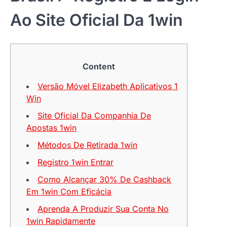
Ao Site Oficial Da 1win
Content
Versão Móvel Elizabeth Aplicativos 1
Win
Site Oficial Da Companhia De
Apostas 1win
Métodos De Retirada 1win
Registro 1win Entrar
Como Alcançar 30% De Cashback
Em 1win Com Eficácia
Aprenda A Produzir Sua Conta No
1win Rapidamente