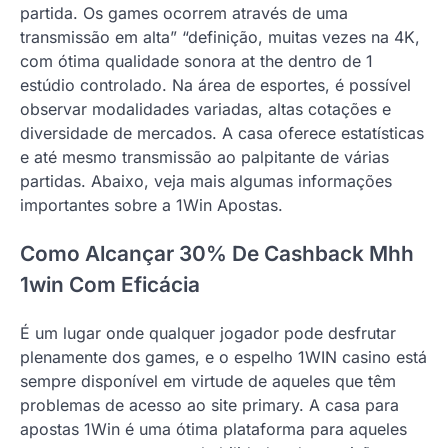
partida. Os games ocorrem através de uma
transmissão em alta” “definição, muitas vezes na 4K,
com ótima qualidade sonora at the dentro de 1
estúdio controlado. Na área de esportes, é possível
observar modalidades variadas, altas cotações e
diversidade de mercados. A casa oferece estatísticas
e até mesmo transmissão ao palpitante de várias
partidas. Abaixo, veja mais algumas informações
importantes sobre a 1Win Apostas.
Como Alcançar 30% De Cashback Mhh
1win Com Eficácia
É um lugar onde qualquer jogador pode desfrutar
plenamente dos games, e o espelho 1WIN casino está
sempre disponível em virtude de aqueles que têm
problemas de acesso ao site primary. A casa para
apostas 1Win é uma ótima plataforma para aqueles