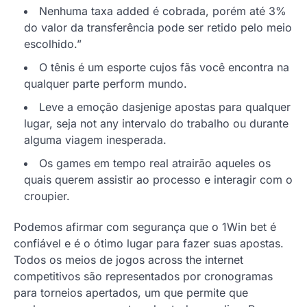
Nenhuma taxa added é cobrada, porém até 3%
do valor da transferência pode ser retido pelo meio
escolhido.”
O tênis é um esporte cujos fãs você encontra na
qualquer parte perform mundo.
Leve a emoção dasjenige apostas para qualquer
lugar, seja not any intervalo do trabalho ou durante
alguma viagem inesperada.
Os games em tempo real atrairão aqueles os
quais querem assistir ao processo e interagir com o
croupier.
Podemos afirmar com segurança que o 1Win bet é
confiável e é o ótimo lugar para fazer suas apostas.
Todos os meios de jogos across the internet
competitivos são representados por cronogramas
para torneios apertados, um que permite que