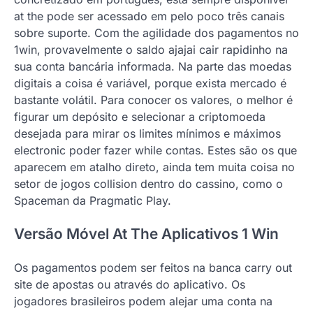
at the pode ser acessado em pelo poco três canais
sobre suporte. Com the agilidade dos pagamentos no
1win, provavelmente o saldo ajajai cair rapidinho na
sua conta bancária informada. Na parte das moedas
digitais a coisa é variável, porque exista mercado é
bastante volátil. Para conocer os valores, o melhor é
figurar um depósito e selecionar a criptomoeda
desejada para mirar os limites mínimos e máximos
electronic poder fazer while contas. Estes são os que
aparecem em atalho direto, ainda tem muita coisa no
setor de jogos collision dentro do cassino, como o
Spaceman da Pragmatic Play.
Versão Móvel At The Aplicativos 1 Win
Os pagamentos podem ser feitos na banca carry out
site de apostas ou através do aplicativo. Os
jogadores brasileiros podem alejar uma conta na