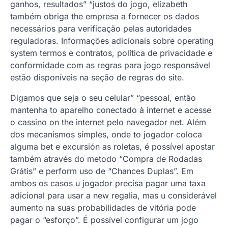
ganhos, resultados” “justos do jogo, elizabeth
também obriga the empresa a fornecer os dados
necessários para verificação pelas autoridades
reguladoras. Informações adicionais sobre operating
system termos e contratos, política de privacidade e
conformidade com as regras para jogo responsável
estão disponíveis na seção de regras do site.
Digamos que seja o seu celular” “pessoal, então
mantenha to aparelho conectado à internet e acesse
o cassino on the internet pelo navegador net. Além
dos mecanismos simples, onde to jogador coloca
alguma bet e excursión as roletas, é possível apostar
também através do metodo “Compra de Rodadas
Grátis” e perform uso de “Chances Duplas”. Em
ambos os casos u jogador precisa pagar uma taxa
adicional para usar a new regalia, mas u considerável
aumento na suas probabilidades de vitória pode
pagar o “esforço”. É possível configurar um jogo