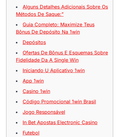
Alguns Detalhes Adicionais Sobre Os
Métodos De Saque:”
Guia Completo: Maximize Teus
Bônus De Depósito Na 1win
Depósitos
Ofertas De Bônus E Esquemas Sobre
Fidelidade Da A Single Win
Iniciando U Aplicativo 1win
App 1win
Casino 1win
Código Promocional 1win Brasil
Jogo Responsável
In Bet Apostas Electronic Casino
Futebol