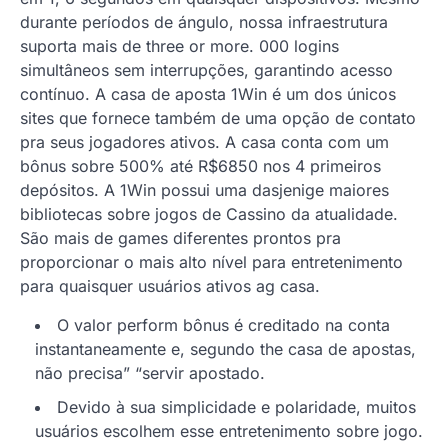
durante períodos de ángulo, nossa infraestrutura
suporta mais de three or more. 000 logins
simultâneos sem interrupções, garantindo acesso
contínuo. A casa de aposta 1Win é um dos únicos
sites que fornece também de uma opção de contato
pra seus jogadores ativos. A casa conta com um
bônus sobre 500% até R$6850 nos 4 primeiros
depósitos. A 1Win possui uma dasjenige maiores
bibliotecas sobre jogos de Cassino da atualidade.
São mais de games diferentes prontos pra
proporcionar o mais alto nível para entretenimento
para quaisquer usuários ativos ag casa.
O valor perform bônus é creditado na conta
instantaneamente e, segundo the casa de apostas,
não precisa” “servir apostado.
Devido à sua simplicidade e polaridade, muitos
usuários escolhem esse entretenimento sobre jogo.