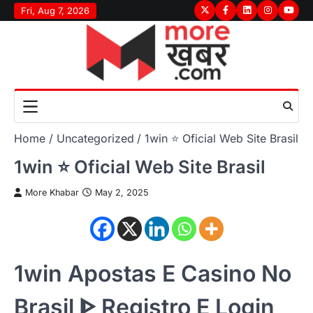
Skip
Fri, Aug 7, 2026
Twitter
Facebook
LinkedIn
Instagram
youtu
to
content
Home
Uncategorized
1win ⭐️ Oficial Web Site Brasil
1win ⭐️ Oficial Web Site Brasil
More Khabar
May 2, 2025
1win Apostas E Casino No
Brasil ᐈ Registro E Login