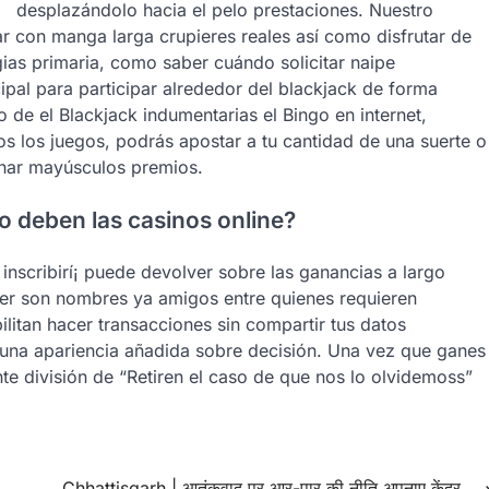
desplazándolo hacia el pelo prestaciones. Nuestro
ar con manga larga crupieres reales así­ como disfrutar de
gias primaria, como saber cuándo solicitar naipe
ipal para participar alrededor del blackjack de forma
de el Blackjack indumentarias el Bingo en internet,
s los juegos, podrás apostar a tu cantidad de una suerte o
anar mayúsculos premios.
o deben las casinos online?
inscribirí¡ puede devolver sobre las ganancias a largo
ller son nombres ya amigos entre quienes requieren
litan hacer transacciones sin compartir tus datos
una apariencia añadida sobre decisión. Una vez que ganes
nte división de “Retiren el caso de que nos lo olvidemoss”
Chhattisgarh | आतंकवाद पर आर-पार की नीति अपनाए केंद्र,