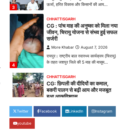
ऊर्जा, हरित विकास और किसानों की आय…
3
CHHATTISGARH
CG : पांच माह की अनुष्का को मिला नया
जीवन, चिरायु योजना से संभव हुई सफल
सर्जरी
More Khabar
August 7, 2026
रायपुर। राष्ट्रीय बाल स्वास्थ्य कार्यक्रम (चिरायु)
के तहत जशपुर जिले की 5 माह की मासूम…
4
r
CHHATTISGARH
n
CG: छिपली की दीदियों का कमाल,
बकरी पालन से बढ़ी आय और मजबूत
हुआ आत्मविश्वास
More Khabar
August 7, 2026
Twitter
Facebook
LinkedIn
Instagram
रायपुर। ग्रामीण महिलाओं को आर्थिक रूप से
सशक्त बनाने की दिशा में जिले के नगरी…
1
youtube