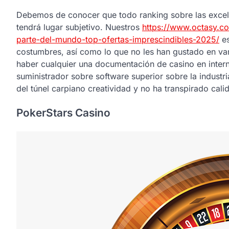
Debemos de conocer que todo ranking sobre las excele
tendrá lugar subjetivo. Nuestros
https://www.octasy.co
parte-del-mundo-top-ofertas-imprescindibles-2025/
es
costumbres, así­ como lo que no les han gustado en var
haber cualquier una documentación de casino en intern
suministrador sobre software superior sobre la industri
del túnel carpiano creatividad y no ha transpirado cali
PokerStars Casino