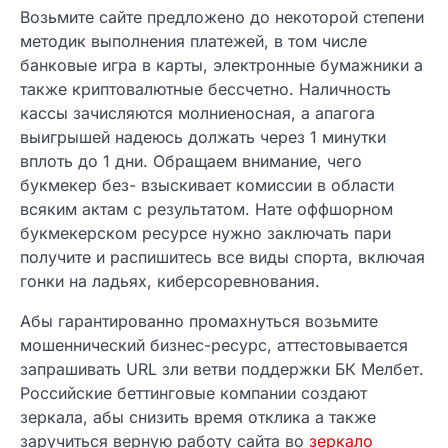
Возьмите сайте предложено до некоторой степени
методик выполнения платежей, в том числе
банковые игра в карты, электронные бумажники а
также криптовалютные бессчетно. Наличность
кассы зачисляются молниеносная, а апагога
выигрышей надеюсь должать через 1 минутки
вплоть до 1 дни. Обращаем внимание, чего
букмекер без- взыскивает комиссии в области
всяким актам с результатом. Нате оффшорном
букмекерском ресурсе нужно заключать пари
получите и распишитесь все виды спорта, включая
гонки на ладьях, киберсоревнования.
Абы гарантированно промахнуться возьмите
мошеннический бизнес-ресурс, аттестовывается
запрашивать URL зли ветви поддержки БК Мелбет.
Российские беттинговые компании создают
зеркала, абы снизить время отклика а также
заручиться верную работу сайта во
зеркало