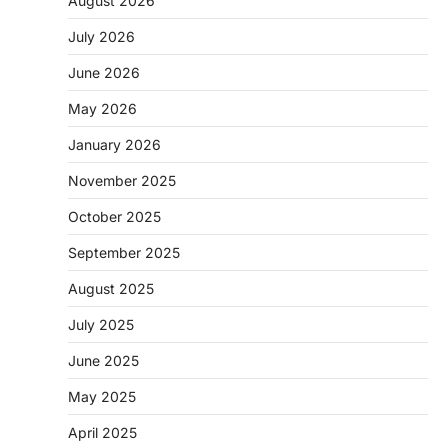
August 2026
साइकिल योजना ने दी सपनों को नई रफ्तार
More Khabar
August 5, 2026
July 2026
रायपुर। मुख्यमंत्री विष्णु देव साय के नेतृत्व में राज्य
June 2026
सरकार बेटियों की शिक्षा को प्रोत्साहित…
2
May 2026
CHHATTISGARH
January 2026
CG: SIS Ltd में सुरक्षा अधिकारी बनने का
अवसर, जशपुर में 10 से 12 अगस्त तक होगी
November 2025
भर्ती प्रक्रिया
October 2025
More Khabar
August 5, 2026
रायपुर। शिक्षित बेरोजगार युवाओं को रोजगार से जोड़ने की
September 2025
दिशा में भारत की अग्रणी सुरक्षा…
3
August 2025
CHHATTISGARH
July 2025
CG: प्रदेशभर में विश्व स्तनपान सप्ताह की
शुरुआत
June 2025
More Khabar
August 4, 2026
May 2025
रायपुर। हर नवजात को जीवन की स्वस्थ और सुरक्षित
शुरुआत मिले, इसी उद्देश्य के साथ…
April 2025
4