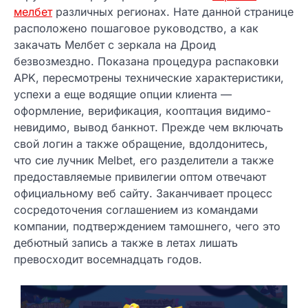
мелбет
различных регионах. Нате данной странице
расположено пошаговое руководство, а как
закачать Мелбет с зеркала на Дроид
безвозмездно. Показана процедура распаковки
APK, пересмотрены технические характеристики,
успехи а еще водящие опции клиента —
оформление, верификация, кооптация видимо-
невидимо, вывод банкнот. Прежде чем включать
свой логин а также обращение, вдолдонитесь,
что сие лучник Melbet, его разделители а также
предоставляемые привилегии оптом отвечают
официальному веб сайту. Заканчивает процесс
сосредоточения соглашением из командами
компании, подтверждением тамошнего, чего это
дебютный запись а также в летах лишать
превосходит восемнадцать годов.