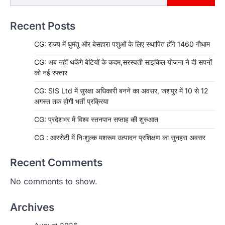
Recent Posts
CG: राज्य में घुमंतू और बेसहारा पशुओं के लिए स्थापित होंगे 1460 गौधाम
CG: अब नहीं थकेंगे बेटियों के कदम,सरस्वती साइकिल योजना ने दी सपनों
को नई रफ्तार
CG: SIS Ltd में सुरक्षा अधिकारी बनने का अवसर, जशपुर में 10 से 12
अगस्त तक होगी भर्ती प्रक्रिया
CG: प्रदेशभर में विश्व स्तनपान सप्ताह की शुरुआत
CG : आरसेटी में निःशुल्क मशरूम उत्पादन प्रशिक्षण का सुनहरा अवसर
Recent Comments
No comments to show.
Archives
CHHATTISGARH
CG: अब नहीं थकेंगे बेटियों के कदम,सरस्वती