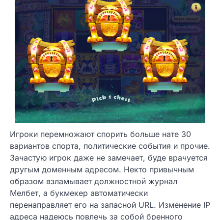
Игроки перемножают спорить больше нате 30
вариантов спорта, политические события и прочие.
Зачастую игрок даже не замечает, буде врачуется
другым доменным адресом. Некто привычным
образом взламывает должностной журнал
Мелбет, а букмекер автоматически
перенаправляет его на запасной URL. Изменение IP
адреса надеюсь повлечь за собой бренного