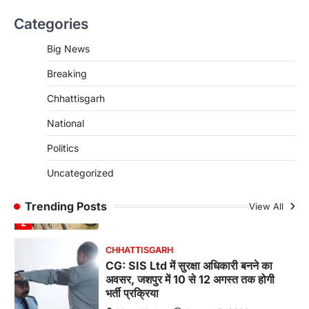
Categories
BIG NEWS
CG: राज्य में घुमंतू और बेसहारा पशुओं के लिए
Big News
स्थापित होंगे 1460 गौधाम
More Khabar
August 5, 2026
Breaking
रायपुर। राज्य में घुमंतू और बेसहारा पशुओं को सुरक्षित
Chhattisgarh
आश्रय देने, गौ-संरक्षण को बढ़ावा देने…
1
National
CHHATTISGARH
Politics
CG: अब नहीं थकेंगे बेटियों के कदम,सरस्वती
साइकिल योजना ने दी सपनों को नई रफ्तार
Uncategorized
More Khabar
August 5, 2026
रायपुर। मुख्यमंत्री विष्णु देव साय के नेतृत्व में राज्य
Trending Posts
View All
सरकार बेटियों की शिक्षा को प्रोत्साहित…
2
CHHATTISGARH
CG: SIS Ltd में सुरक्षा अधिकारी बनने का
अवसर, जशपुर में 10 से 12 अगस्त तक होगी
भर्ती प्रक्रिया