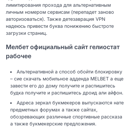
лимитирования прохода для альтернативным
личным номером сервисам (перепадет заново
авторизоваться). Также детезаврация VPN
надеюсь привести буква понижению быстроте
загрузки страниц.
Мелбет официальный сайт гелиостат
рабочее
Альтернативной а способ обойти блокировку
– сие скачать мобильное адденда MELBET а еще
завести его до дому получите и распишитесь
будка получите и распишитесь дроид али айфон.
Адреса зеркал букмекеров выпускаются нате
предметных форумах а также сайтах,
обозревающих различные спортивные рассказа
а также букмекерские предложения.