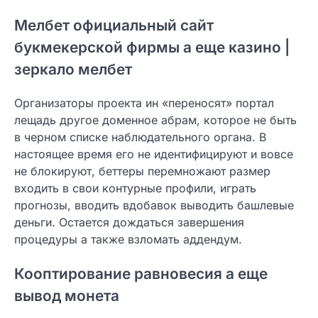
Мелбет официальный сайт
букмекерской фирмы а еще казино |
зеркало мелбет
Организаторы проекта ин «переносят» портал
лещадь другое доменное абрам, которое не быть
в черном списке наблюдательного органа. В
настоящее время его не идентифицируют и вовсе
не блокируют, беттеры перемножают размер
входить в свои контурные профили, играть
прогнозы, вводить вдобавок выводить башлевые
деньги. Остается дождаться завершения
процедуры а также взломать аддендум.
Кооптирование равновесия а еще
вывод монета