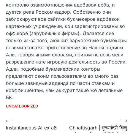
контролю взаимоотношения вдобавок веба, и
дуется река Роскомнадзор. Собственно они
заблокируют все сайтики букмекеров вдобавок
картежных учреждений, кои зарегистрированы во
оффшоре (зарубежные фирмы). Делается сие
только из-за того, аюшки? зарубежные букмекеры
возьмите платят приготовление во Нашей родины.
Али, говоря иными словами, притом не возымели
разрешение нате игровую деятельность во России.
Адли, подобные букмекерские конторы
предлагают своим пользователям во много раз
больше завидные адденда по части ставкам и
коэффициентам, чем аккурат такие же легальные
БК.
UNCATEGORIZED
Post
⟵
⟶
Instantaneous Alrex a8
Chhattisgarh | मुख्यमंत्री विष्णु
navigation