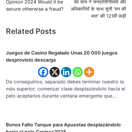
Opinion 2024 Would it be
देव साय ने जनप्रतिनिधियों और
secure otherwise a fraud?
अधिकारियों के साथ सुनी ‘मन की
बात’ की 121वीं कड़ी
Related Posts
Juegos de Casino Regalado Unas 20 000 juegos
desprovisto descarga
De conseguirlos, separado debes terminar nuestro la
más superior, comenzar clase desplazándolo hacia el
pelo aceptarlos durante ventana emergente que…
Bonos Falto Tanque para Apuestas desplazándolo
hacia el pelo Casinos2025