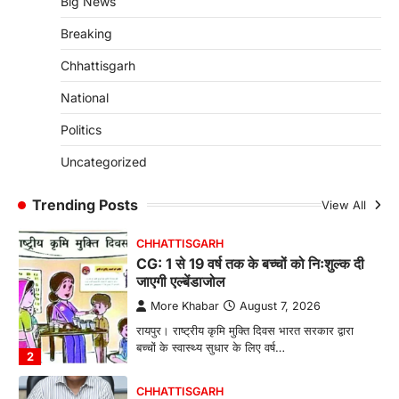
Big News
More Khabar
August 7, 2026
Breaking
रायपुर। राष्ट्रीय बाल स्वास्थ्य कार्यक्रम (चिरायु) के तहत
जशपुर जिले की 5 माह की मासूम…
4
Chhattisgarh
CHHATTISGARH
National
CG: छिपली की दीदियों का कमाल, बकरी
Politics
पालन से बढ़ी आय और मजबूत हुआ आत्मविश्वास
More Khabar
August 7, 2026
Uncategorized
रायपुर। ग्रामीण महिलाओं को आर्थिक रूप से सशक्त
बनाने की दिशा में जिले के नगरी…
Trending Posts
View All
1
CHHATTISGARH
CG: 1 से 19 वर्ष तक के बच्चों को निःशुल्क दी
जाएगी एल्बेंडाजोल
More Khabar
August 7, 2026
रायपुर। राष्ट्रीय कृमि मुक्ति दिवस भारत सरकार द्वारा
बच्चों के स्वास्थ्य सुधार के लिए वर्ष…
2
CHHATTISGARH