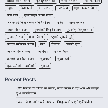
कौशल विकास विभाग
गुरु खुशवंत साहेब
जनकल्याणकारी
जिलाप्रशासन
रायपुर। राष्ट्रीय बाल स्वास्थ्य कार्यक्रम (चिरायु) के तहत
तेंदूपत्ता
दिव्यांगजनों
धान खरीदी
नक्सलियों
पशुधन विकास विभाग
जशपुर जिले की 5 माह की मासूम…
4
पीएम मोदी
प्रधानमंत्री आवास योजना
प्रधानमंत्री किसान सम्मान निधि योजना
बारिश
भारत सरकार
महतारी वंदन योजना
मुख्यमंत्री विष्णु देव साय
मुख्यमंत्री विष्णुदेव साय
मुख्यमंत्री साय
मौसम विभाग
राष्ट्रपति द्रौपदी मुर्मु
राष्ट्रीय चिकित्सा आयोग
रेलवे
रोजगार
लखपति दीदी
वन मंत्री केदार कश्यप
वन विभाग
समीक्षा बैठक
सरस्वती साइकिल योजना
सुरक्षाबलों
सुरक्षा बलों
सुरक्षाबलों और नक्सलियों
सुसाइड
Recent Posts
CG: छिपली की दीदियों का कमाल, बकरी पालन से बढ़ी आय और मजबूत
हुआ आत्मविश्वास
CG: 1 से 19 वर्ष तक के बच्चों को निःशुल्क दी जाएगी एल्बेंडाजोल