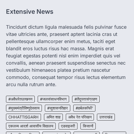
1
Extensive News
CHHATTISGARH
CG: 1 से 19 वर्ष तक के बच्चों को निःशुल्क दी
जाएगी एल्बेंडाजोल
Tincidunt dictum ligula malesuada felis pulvinar fusce
vitae ultricies ante, praesent aptent lacinia cras ut
More Khabar
August 7, 2026
pellentesque ullamcorper enim metus, taciti eget
रायपुर। राष्ट्रीय कृमि मुक्ति दिवस भारत सरकार द्वारा
बच्चों के स्वास्थ्य सुधार के लिए वर्ष…
blandit eros luctus risus hac massa. Magnis erat
2
feugiat egestas potenti nisl enim imperdiet quis vel
convallis, aenean praesent suspendisse senectus nec
CHHATTISGARH
CG : मुख्यमंत्री विष्णुदेव साय के नेतृत्व में
vestibulum himenaeos platea pretium nascetur
छत्तीसगढ़ को बड़ी उपलब्धि
commodo, consequat tempor risus lectus elementum
More Khabar
August 7, 2026
arcu nulla rutrum ante.
रायपुर। मुख्यमंत्री विष्णुदेव साय के नेतृत्व में स्वच्छ ऊर्जा,
हरित विकास और किसानों की आय…
#अवैधरेतउत्खनन
#जलसंसाधनविभाग
#तेंदूपत्तासंग्रहण
3
#मुख्यमंत्रीविष्णुदेवसाय
#सुशासनतिहार
#हर्बलकॉफी’
CHHATTISGARH
CHHATTISGARH
अमित शाह
अवैध रेत परिवहन
उत्तराखंड
CG : पांच माह की अनुष्का को मिला नया
जीवन, चिरायु योजना से संभव हुई सफल सर्जरी
एकलव्य आदर्श आवासीय विद्यालय
एडवाइजरी
किसानों
More Khabar
August 7, 2026