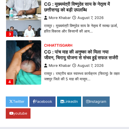
CG : मुख्यमंत्री विष्णुदेव साय के नेतृत्व में
छत्तीसगढ़ को बड़ी उपलब्धि
More Khabar
August 7, 2026
रायपुर। मुख्यमंत्री विष्णुदेव साय के नेतृत्व में स्वच्छ ऊर्जा,
हरित विकास और किसानों की आय…
3
CHHATTISGARH
CG : पांच माह की अनुष्का को मिला नया
जीवन, चिरायु योजना से संभव हुई सफल सर्जरी
More Khabar
August 7, 2026
रायपुर। राष्ट्रीय बाल स्वास्थ्य कार्यक्रम (चिरायु) के तहत
जशपुर जिले की 5 माह की मासूम…
4
CHHATTISGARH
CG: छिपली की दीदियों का कमाल, बकरी
Twitter
Facebook
LinkedIn
Instagram
पालन से बढ़ी आय और मजबूत हुआ आत्मविश्वास
youtube
More Khabar
August 7, 2026
रायपुर। ग्रामीण महिलाओं को आर्थिक रूप से सशक्त
बनाने की दिशा में जिले के नगरी…