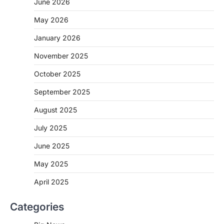
June 2026
May 2026
CHHATTISGARH
January 2026
CG: 1 से 19 वर्ष तक के बच्चों को निःशुल्क दी
जाएगी एल्बेंडाजोल
November 2025
More Khabar
August 7, 2026
October 2025
रायपुर। राष्ट्रीय कृमि मुक्ति दिवस भारत सरकार द्वारा
बच्चों के स्वास्थ्य सुधार के लिए वर्ष…
September 2025
2
August 2025
CHHATTISGARH
CG : मुख्यमंत्री विष्णुदेव साय के नेतृत्व में
July 2025
छत्तीसगढ़ को बड़ी उपलब्धि
June 2025
More Khabar
August 7, 2026
रायपुर। मुख्यमंत्री विष्णुदेव साय के नेतृत्व में स्वच्छ ऊर्जा,
May 2025
हरित विकास और किसानों की आय…
3
April 2025
CHHATTISGARH
Categories
CG : पांच माह की अनुष्का को मिला नया
जीवन, चिरायु योजना से संभव हुई सफल सर्जरी