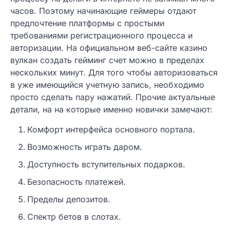
часов. Поэтому начинающие геймеры отдают
предпочтение платформы с простыми
требованиями регистрационного процесса и
авторизации. На официальном веб-сайте казино
вулкан создать гейминг счет можно в пределах
нескольких минут. Для того чтобы авторизоваться
в уже имеющийся учетную запись, необходимо
просто сделать пару нажатий. Прочие актуальные
детали, на на которые именно новички замечают:
Комфорт интерфейса основного портала.
Возможность играть даром.
Доступность вступительных подарков.
Безопасность платежей.
Пределы депозитов.
Спектр бетов в слотах.