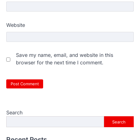
Website
Save my name, email, and website in this
browser for the next time I comment.
Search
Search
Recent Posts