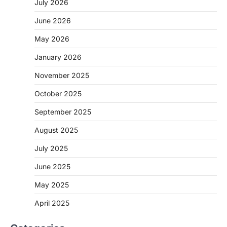
July 2026
रायपुर। राष्ट्रीय कृमि मुक्ति दिवस भारत सरकार द्वारा
June 2026
बच्चों के स्वास्थ्य सुधार के लिए वर्ष…
2
May 2026
CHHATTISGARH
January 2026
CG : मुख्यमंत्री विष्णुदेव साय के नेतृत्व में
छत्तीसगढ़ को बड़ी उपलब्धि
November 2025
More Khabar
August 7, 2026
October 2025
रायपुर। मुख्यमंत्री विष्णुदेव साय के नेतृत्व में स्वच्छ ऊर्जा,
हरित विकास और किसानों की आय…
September 2025
3
August 2025
CHHATTISGARH
CG : पांच माह की अनुष्का को मिला नया
July 2025
जीवन, चिरायु योजना से संभव हुई सफल सर्जरी
June 2025
More Khabar
August 7, 2026
रायपुर। राष्ट्रीय बाल स्वास्थ्य कार्यक्रम (चिरायु) के तहत
May 2025
जशपुर जिले की 5 माह की मासूम…
4
April 2025
CHHATTISGARH