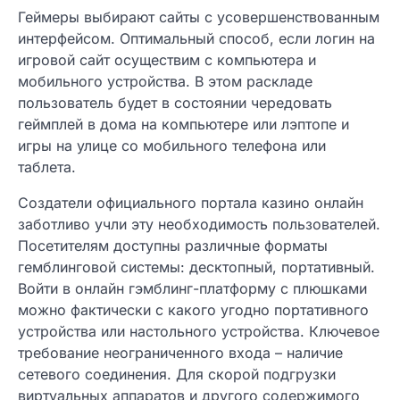
Геймеры выбирают сайты с усовершенствованным
интерфейсом. Оптимальный способ, если логин на
игровой сайт осуществим с компьютера и
мобильного устройства. В этом раскладе
пользователь будет в состоянии чередовать
геймплей в дома на компьютере или лэптопе и
игры на улице со мобильного телефона или
таблета.
Создатели официального портала казино онлайн
заботливо учли эту необходимость пользователей.
Посетителям доступны различные форматы
гемблинговой системы: десктопный, портативный.
Войти в онлайн гэмблинг-платформу с плюшками
можно фактически с какого угодно портативного
устройства или настольного устройства. Ключевое
требование неограниченного входа – наличие
сетевого соединения. Для скорой подгрузки
виртуальных аппаратов и другого содержимого