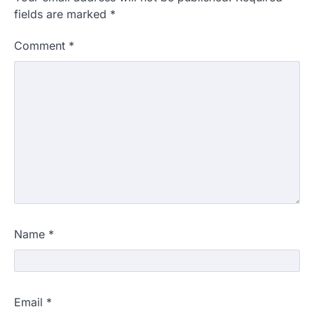
fields are marked
*
Comment
*
Name
*
Email
*