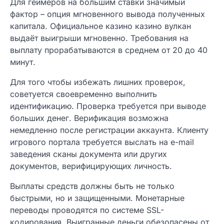
Для геймеров на большим ставки значимый
фактор – опция мгновенного вывода полученных
капитала. Официальное казино казино вулкан
выдаёт выигрыши мгновенно. Требования на
выплату прорабатываются в среднем от 20 до 40
минут.
Для того чтобы избежать лишних проверок,
советуется своевременно выполнить
идентификацию. Проверка требуется при выводе
больших денег. Верификация возможна
немедленно после регистрации аккаунта. Клиенту
игрового портала требуется выслать на e-mail
заведения сканы документа или других
документов, верифицирующих личность.
Выплаты средств должны быть не только
быстрыми, но и защищенными. Монетарные
переводы проводятся по системе SSL-
кодирования. Выигранные деньги обезопасены от