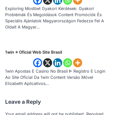
Exploring Mostbet Gyakori Kérdések: Gyakori
Problémák És Megoldások Content Promóciók És
Speciális Ajánlatok Magyarországon Fedezze Fel A
Oldalt A Magyar…
1win ⭐️ Oficial Web Site Brasil
1win Apostas E Casino No Brasil ᐈ Registro E Login
Ao Site Oficial Da 1win Content Versão Móvel
Elizabeth Aplicativos…
Leave a Reply
Your email address will not be published.
Required