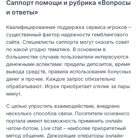
Саппорт помощи и рубрика «Вопросы
и ответы»
Квалифицированная поддержка сервиса игроков –
существенный фактор надежности гемблингового
сайта. Специалисты саппорта могут оказать совет
по какой угодно тематике. В основном в
большинстве случаев пользователи интересуются
денежными аспектами: пределы депозитов, время
вывода средств, правила использования бонусных
денег и прочее. Каждое запрос обязательно
обрабатывают. Игрок приобретает отклик за пары
минут.
С целью упростить взаимодействие, внедрено
несколько способов связи. Посетители основного
портала имеют возможность применить онлайн
чатом-ботом. Live chat – наиболее приоритетный
метод общения. Дежурящие операторы онлайн-