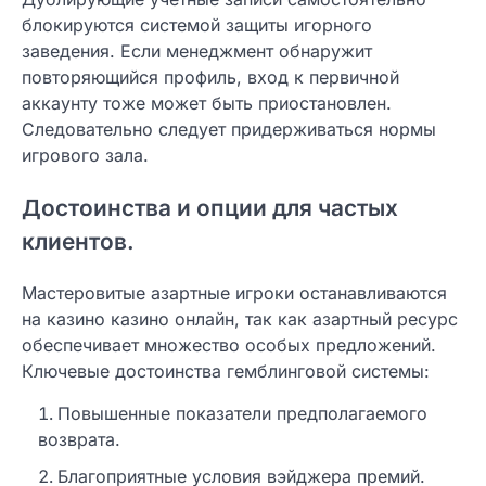
блокируются системой защиты игорного
заведения. Если менеджмент обнаружит
повторяющийся профиль, вход к первичной
аккаунту тоже может быть приостановлен.
Следовательно следует придерживаться нормы
игрового зала.
Достоинства и опции для частых
клиентов.
Мастеровитые азартные игроки останавливаются
на казино казино онлайн, так как азартный ресурс
обеспечивает множество особых предложений.
Ключевые достоинства гемблинговой системы:
Повышенные показатели предполагаемого
возврата.
Благоприятные условия вэйджера премий.