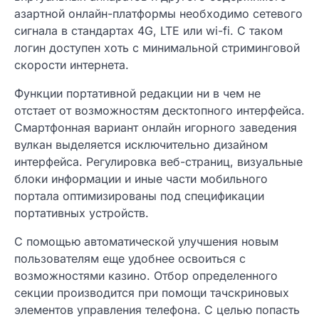
азартной онлайн-платформы необходимо сетевого
сигнала в стандартах 4G, LTE или wi-fi. С таком
логин доступен хоть с минимальной стриминговой
скорости интернета.
Функции портативной редакции ни в чем не
отстает от возможностям десктопного интерфейса.
Смартфонная вариант онлайн игорного заведения
вулкан выделяется исключительно дизайном
интерфейса. Регулировка веб-страниц, визуальные
блоки информации и иные части мобильного
портала оптимизированы под спецификации
портативных устройств.
С помощью автоматической улучшения новым
пользователям еще удобнее освоиться с
возможностями казино. Отбор определенного
секции производится при помощи тачскриновых
элементов управления телефона. С целью попасть