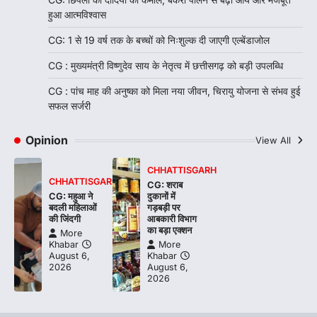
हुआ आत्मविश्वास
CG: 1 से 19 वर्ष तक के बच्चों को निःशुल्क दी जाएगी एल्बेंडाजोल
CG : मुख्यमंत्री विष्णुदेव साय के नेतृत्व में छत्तीसगढ़ को बड़ी उपलब्धि
CG : पांच माह की अनुष्का को मिला नया जीवन, चिरायु योजना से संभव हुई
सफल सर्जरी
Opinion
View All
CHHATTISGARH
CHHATTISGARH
CG: शराब
CG: महुआ ने
दुकानों में
बदली महिलाओं
गड़बड़ी पर
की जिंदगी
आबकारी विभाग
का बड़ा एक्शन
More
Khabar
More
August 6,
Khabar
2026
August 6,
2026