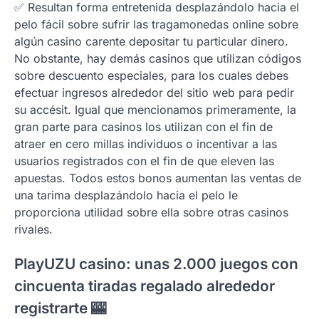
✅ Resultan forma entretenida desplazándolo hacia el
pelo fácil sobre sufrir las tragamonedas online sobre
algún casino carente depositar tu particular dinero.
No obstante, hay demás casinos que utilizan códigos
sobre descuento especiales, para los cuales debes
efectuar ingresos alrededor del sitio web para pedir
su accésit. Igual que mencionamos primeramente, la
gran parte para casinos los utilizan con el fin de
atraer en cero millas individuos o incentivar a las
usuarios registrados con el fin de que eleven las
apuestas. Todos estos bonos aumentan las ventas de
una tarima desplazándolo hacia el pelo le
proporciona utilidad sobre ella sobre otras casinos
rivales.
PlayUZU casino: unas 2.000 juegos con
cincuenta tiradas regalado alrededor
registrarte 🎰