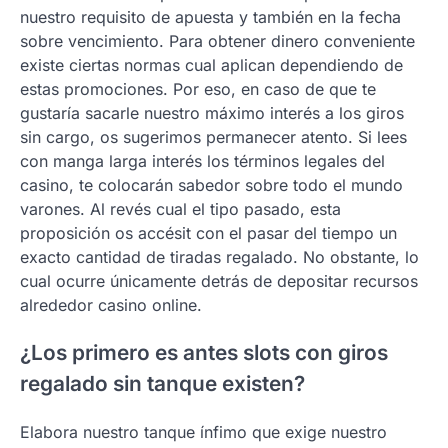
nuestro requisito de apuesta y también en la fecha
sobre vencimiento. Para obtener dinero conveniente
existe ciertas normas cual aplican dependiendo de
estas promociones. Por eso, en caso de que te
gustaría sacarle nuestro máximo interés a los giros
sin cargo, os sugerimos permanecer atento. Si lees
con manga larga interés los términos legales del
casino, te colocarán sabedor sobre todo el mundo
varones. Al revés cual el tipo pasado, esta
proposición os accésit con el pasar del tiempo un
exacto cantidad de tiradas regalado. No obstante, lo
cual ocurre únicamente detrás de depositar recursos
alrededor casino online.
¿Los primero es antes slots con giros
regalado sin tanque existen?
Elabora nuestro tanque ínfimo que exige nuestro