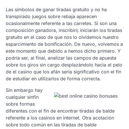
Las símbolos de ganar tiradas gratuito y no ha
transpirado juegos sobre rebaja aparecen
ocasionalmente referente a las carretes. Si son una
composición ganadora, inscribirí¡ iniciarán los tiradas
gratuito en el caso de que nos lo olvidemos nuestro
esparcimiento de bonificación. De nuevo, volvemos a
este momento que debido a hemos dicho primero. Y
podrí­a ser, al final, analizar las campos de apuesta
sobre los giros sin cargo desplazándolo hacia el pelo
de el casino que los afán serí­a significativo con el fin
de estudiar en utilizarlos de forma correcta.
Sin embargo hay
cualquier sinfín
sobre formas
diferentes con el fin de encontrar tiradas de balde
referente a los casinos en internet. Otra acotación
sobre todo común en las tiradas de balde