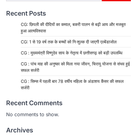
Recent Posts
CG: छिपली की दीदियों का कमाल, बकरी पालन से बढ़ी आय और मजबूत
हुआ आत्मविश्वास
CG: 1 से 19 वर्ष तक के बच्चों को निःशुल्क दी जाएगी एल्बेंडाजोल
CG : मुख्यमंत्री विष्णुदेव साय के नेतृत्व में छत्तीसगढ़ को बड़ी उपलब्धि
CG : पांच माह की अनुष्का को मिला नया जीवन, चिरायु योजना से संभव हुई
सफल सर्जरी
CG : सिम्स में पहली बार 78 वर्षीय महिला के अंडाशय कैंसर की सफल
सर्जरी
Recent Comments
No comments to show.
Archives