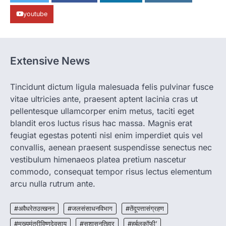
जीवन, चिरायु योजना से संभव हुई सफल सर्जरी
youtube
More Khabar
August 7, 2026
रायपुर। राष्ट्रीय बाल स्वास्थ्य कार्यक्रम (चिरायु) के तहत
जशपुर जिले की 5 माह की मासूम…
4
Extensive News
CHHATTISGARH
CG: छिपली की दीदियों का कमाल, बकरी
पालन से बढ़ी आय और मजबूत हुआ आत्मविश्वास
Tincidunt dictum ligula malesuada felis pulvinar fusce
vitae ultricies ante, praesent aptent lacinia cras ut
More Khabar
August 7, 2026
pellentesque ullamcorper enim metus, taciti eget
रायपुर। ग्रामीण महिलाओं को आर्थिक रूप से सशक्त
बनाने की दिशा में जिले के नगरी…
blandit eros luctus risus hac massa. Magnis erat
1
feugiat egestas potenti nisl enim imperdiet quis vel
convallis, aenean praesent suspendisse senectus nec
CHHATTISGARH
CG: 1 से 19 वर्ष तक के बच्चों को निःशुल्क दी
vestibulum himenaeos platea pretium nascetur
जाएगी एल्बेंडाजोल
commodo, consequat tempor risus lectus elementum
More Khabar
August 7, 2026
arcu nulla rutrum ante.
रायपुर। राष्ट्रीय कृमि मुक्ति दिवस भारत सरकार द्वारा
बच्चों के स्वास्थ्य सुधार के लिए वर्ष…
#अवैधरेतउत्खनन
#जलसंसाधनविभाग
#तेंदूपत्तासंग्रहण
2
#मुख्यमंत्रीविष्णुदेवसाय
#सुशासनतिहार
#हर्बलकॉफी’