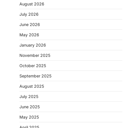
August 2026
July 2026
June 2026
May 2026
January 2026
November 2025
October 2025
September 2025
August 2025
CHHATTISGARH
CG: 1 से 19 वर्ष तक के बच्चों को निःशुल्क दी
July 2025
जाएगी एल्बेंडाजोल
June 2025
More Khabar
August 7, 2026
रायपुर। राष्ट्रीय कृमि मुक्ति दिवस भारत सरकार द्वारा
May 2025
बच्चों के स्वास्थ्य सुधार के लिए वर्ष…
2
April 2025