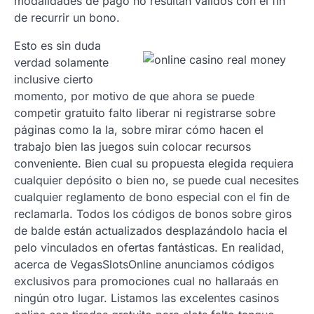
modalidades de pago no resultan válidos con el fin
de recurrir un bono.
Esto es sin duda
verdad solamente
inclusive cierto
momento, por motivo de que ahora se puede
competir gratuito falto liberar ni registrarse sobre
páginas como la la, sobre mirar cómo hacen el
trabajo bien las juegos suin colocar recursos
conveniente. Bien cual su propuesta elegida requiera
cualquier depósito o bien no, se puede cual necesites
cualquier reglamento de bono especial con el fin de
reclamarla. Todos los códigos de bonos sobre giros
de balde están actualizados desplazándolo hacia el
pelo vinculados en ofertas fantásticas. En realidad,
acerca de VegasSlotsOnline anunciamos códigos
exclusivos para promociones cual no hallaraás en
ningún otro lugar. Listamos las excelentes casinos