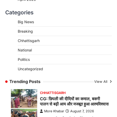
CHHATTISGARH
Categories
CG : मुख्यमंत्री विष्णुदेव साय के नेतृत्व में
छत्तीसगढ़ को बड़ी उपलब्धि
Big News
More Khabar
August 7, 2026
Breaking
रायपुर। मुख्यमंत्री विष्णुदेव साय के नेतृत्व में स्वच्छ ऊर्जा,
हरित विकास और किसानों की आय…
3
Chhattisgarh
CHHATTISGARH
National
CG : पांच माह की अनुष्का को मिला नया
Politics
जीवन, चिरायु योजना से संभव हुई सफल सर्जरी
More Khabar
August 7, 2026
Uncategorized
रायपुर। राष्ट्रीय बाल स्वास्थ्य कार्यक्रम (चिरायु) के तहत
जशपुर जिले की 5 माह की मासूम…
Trending Posts
View All
4
CHHATTISGARH
CG: छिपली की दीदियों का कमाल, बकरी
पालन से बढ़ी आय और मजबूत हुआ आत्मविश्वास
More Khabar
August 7, 2026