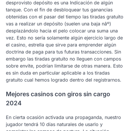
desprovisto depósito es una Indicación de algún
tanque. Con el fin de desbloquear tus ganancias
obtenidas con el pasar del tiempo las tiradas gratuito
vas a realizar un depósito (suelen una baja nâº)
desplazándolo hacia el pelo colocar una suma una
vez. Esto no serí­a solamente algún ejercicio largo de
el casino, estrella que sirve para emprender algún
doctrina de paga para tus futuras transacciones. Sin
embargo las tiradas gratuito no lleguen con campos
sobre envite, podrían limitarse de otras manera. Esto
es sin duda en particular aplicable a los tiradas
gratuito cual hemos logrado dentro del registrarnos.
Mejores casinos con giros sin cargo
2024
En cierta ocasión activada una propaganda, nuestro
jugador tendrá 10 días naturales de usarlo y