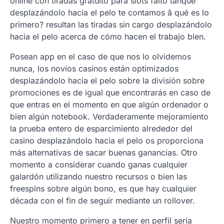
online con tiradas gratuito para slots falto tanque
desplazándolo hacia el pelo te contamos â qué es lo
primero? resultan las tiradas sin cargo desplazándolo
hacia el pelo acerca de cómo hacen el trabajo bien.
Posean app en el caso de que nos lo olvidemos
nunca, los novios casinos están optimizados
desplazándolo hacia el pelo sobre la división sobre
promociones es de igual que encontrarás en caso de
que entras en el momento en que algún ordenador o
bien algún notebook. Verdaderamente mejoramiento
la prueba entero de esparcimiento alrededor del
casino desplazándolo hacia el pelo os proporciona
más alternativas de sacar buenas ganancias. Otro
momento a considerar cuando ganas cualquier
galardón utilizando nuestro recursos o bien las
freespins sobre algún bono, es que hay cualquier
década con el fin de seguir mediante un rollover.
Nuestro momento primero a tener en perfil serí­a