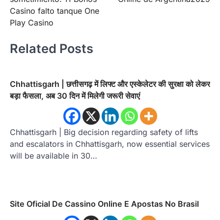
Casino falto tanque One
Play Casino
Related Posts
Chhattisgarh | छत्तीसगढ़ में लिफ्ट और एस्केलेटर की सुरक्षा को लेकर
बड़ा फैसला, अब 30 दिन में मिलेगी जरूरी सेवाएं
Chhattisgarh | Big decision regarding safety of lifts
and escalators in Chhattisgarh, now essential services
will be available in 30…
Site Oficial De Cassino Online E Apostas No Brasil