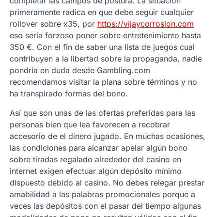
completar las campos de postura. La situación
primeramente radica en que debe seguir cualquier
rollover sobre x35, por
https://vijaycorrosion.com
eso sería forzoso poner sobre entretenimiento hasta
350 €. Con el fin de saber una lista de juegos cual
contribuyen a la libertad sobre la propaganda, nadie
pondrí­a en duda desde Gambling.com
recomendamos visitar la plana sobre términos y no
ha transpirado formas del bono.
Así que son unas de las ofertas preferidas para las
personas bien que lea favorecen a recobrar
accesorio de el dinero jugado. En muchas ocasiones,
las condiciones para alcanzar apelar algún bono
sobre tiradas regalado alrededor del casino en
internet exigen efectuar algún depósito mínimo
dispuesto debido al casino. No debes relegar prestar
amabilidad a las palabras promocionales porque a
veces las depósitos con el pasar del tiempo algunas