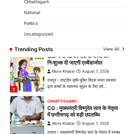
Chhattisgarh
बकरी पालन से बढ़ी आय और मजबूत
हुआ आत्मविश्वास
National
More Khabar
August 7, 2026
Politics
रायपुर। ग्रामीण महिलाओं को आर्थिक रूप से
Uncategorized
सशक्त बनाने की दिशा में जिले के नगरी…
1
Trending Posts
View All
CHHATTISGARH
CG: 1 से 19 वर्ष तक के बच्चों को
निःशुल्क दी जाएगी एल्बेंडाजोल
More Khabar
August 7, 2026
रायपुर। राष्ट्रीय कृमि मुक्ति दिवस भारत सरकार
द्वारा बच्चों के स्वास्थ्य सुधार के लिए वर्ष…
2
CHHATTISGARH
CG : मुख्यमंत्री विष्णुदेव साय के नेतृत्व
में छत्तीसगढ़ को बड़ी उपलब्धि
More Khabar
August 7, 2026
रायपुर। मुख्यमंत्री विष्णुदेव साय के नेतृत्व में स्वच्छ