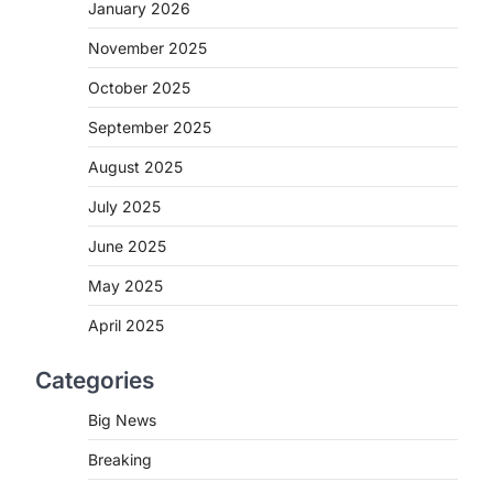
2
January 2026
November 2025
CHHATTISGARH
CG : मुख्यमंत्री विष्णुदेव साय के नेतृत्व
October 2025
में छत्तीसगढ़ को बड़ी उपलब्धि
September 2025
More Khabar
August 7, 2026
रायपुर। मुख्यमंत्री विष्णुदेव साय के नेतृत्व में स्वच्छ
August 2025
ऊर्जा, हरित विकास और किसानों की आय…
3
July 2025
CHHATTISGARH
June 2025
CG : पांच माह की अनुष्का को मिला नया
May 2025
जीवन, चिरायु योजना से संभव हुई सफल
सर्जरी
April 2025
More Khabar
August 7, 2026
Categories
रायपुर। राष्ट्रीय बाल स्वास्थ्य कार्यक्रम (चिरायु)
के तहत जशपुर जिले की 5 माह की मासूम…
4
Big News
Breaking
CHHATTISGARH
CG: छिपली की दीदियों का कमाल,