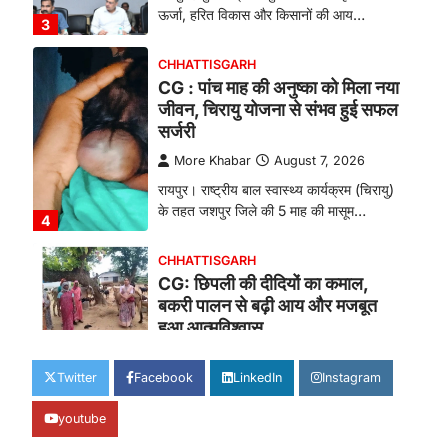
ऊर्जा, हरित विकास और किसानों की आय…
3
CHHATTISGARH
CG : पांच माह की अनुष्का को मिला नया
जीवन, चिरायु योजना से संभव हुई सफल
सर्जरी
More Khabar
August 7, 2026
रायपुर। राष्ट्रीय बाल स्वास्थ्य कार्यक्रम (चिरायु)
के तहत जशपुर जिले की 5 माह की मासूम…
4
CHHATTISGARH
CG: छिपली की दीदियों का कमाल,
बकरी पालन से बढ़ी आय और मजबूत
हुआ आत्मविश्वास
More Khabar
August 7, 2026
Twitter
Facebook
LinkedIn
Instagram
रायपुर। ग्रामीण महिलाओं को आर्थिक रूप से
सशक्त बनाने की दिशा में जिले के नगरी…
1
youtube