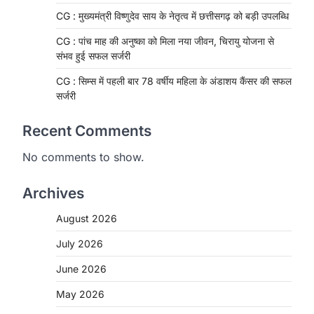
CG : मुख्यमंत्री विष्णुदेव साय के नेतृत्व में छत्तीसगढ़ को बड़ी उपलब्धि
CG : पांच माह की अनुष्का को मिला नया जीवन, चिरायु योजना से
संभव हुई सफल सर्जरी
CG : सिम्स में पहली बार 78 वर्षीय महिला के अंडाशय कैंसर की सफल
सर्जरी
Recent Comments
No comments to show.
Archives
August 2026
CHHATTISGARH
CG: 1 से 19 वर्ष तक के बच्चों को
July 2026
निःशुल्क दी जाएगी एल्बेंडाजोल
June 2026
More Khabar
August 7, 2026
May 2026
रायपुर। राष्ट्रीय कृमि मुक्ति दिवस भारत सरकार
द्वारा बच्चों के स्वास्थ्य सुधार के लिए वर्ष…