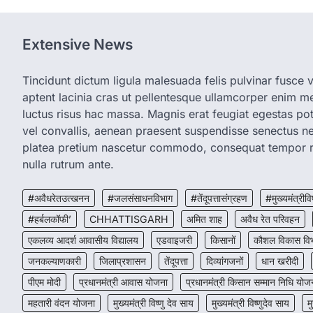
Extensive News
Tincidunt dictum ligula malesuada felis pulvinar fusce vi
aptent lacinia cras ut pellentesque ullamcorper enim met
luctus risus hac massa. Magnis erat feugiat egestas pot
vel convallis, aenean praesent suspendisse senectus 
platea pretium nascetur commodo, consequat tempor r
nulla rutrum ante.
#अवैधरेतउत्खनन
#जलसंसाधनविभाग
#तेंदूपत्तासंग्रहण
#मुख्यमंत्रीवि
#हर्बलकॉफी’
CHHATTISGARH
अमित शाह
अवैध रेत परिवहन
एकलव्य आदर्श आवासीय विद्यालय
एडवाइजरी
किसानों
कौशल विकास वि
जनकल्याणकारी
जिलाप्रशासन
तेंदूपत्ता
दिव्यांगजनों
धान खरीदी
पीएम मोदी
प्रधानमंत्री आवास योजना
प्रधानमंत्री किसान सम्मान निधि योज
महतारी वंदन योजना
मुख्यमंत्री विष्णु देव साय
मुख्यमंत्री विष्णुदेव साय
म