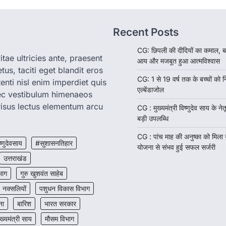
Recent Posts
CG: छिपली की दीदियों का कमाल, ब
tae ultricies ante, praesent
आय और मजबूत हुआ आत्मविश्वास
us, taciti eget blandit eros
CG: 1 से 19 वर्ष तक के बच्चों को न
enti nisl enim imperdiet quis
एल्बेंडाजोल
nec vestibulum himenaeos
isus lectus elementum arcu
CG : मुख्यमंत्री विष्णुदेव साय के नेतृ
बड़ी उपलब्धि
CG : पांच माह की अनुष्का को मिला
ष्णुदेवसाय
#सुशासनतिहार
योजना से संभव हुई सफल सर्जरी
उत्तराखंड
भाग
गुरु खुशवंत साहेब
नक्सलियों
पशुधन विकास विभाग
ना
बारिश
भारत सरकार
ुख्यमंत्री साय
मौसम विभाग