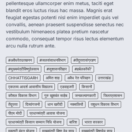
pellentesque ullamcorper enim metus, taciti eget
रायपुर। राष्ट्रीय कृमि मुक्ति दिवस भारत सरकार द्वारा
बच्चों के स्वास्थ्य सुधार के लिए वर्ष…
blandit eros luctus risus hac massa. Magnis erat
2
feugiat egestas potenti nisl enim imperdiet quis vel
convallis, aenean praesent suspendisse senectus nec
CHHATTISGARH
CG : मुख्यमंत्री विष्णुदेव साय के नेतृत्व में
vestibulum himenaeos platea pretium nascetur
छत्तीसगढ़ को बड़ी उपलब्धि
commodo, consequat tempor risus lectus elementum
More Khabar
August 7, 2026
arcu nulla rutrum ante.
रायपुर। मुख्यमंत्री विष्णुदेव साय के नेतृत्व में स्वच्छ ऊर्जा,
हरित विकास और किसानों की आय…
#अवैधरेतउत्खनन
#जलसंसाधनविभाग
#तेंदूपत्तासंग्रहण
3
#मुख्यमंत्रीविष्णुदेवसाय
#सुशासनतिहार
#हर्बलकॉफी’
CHHATTISGARH
CHHATTISGARH
अमित शाह
अवैध रेत परिवहन
उत्तराखंड
CG : पांच माह की अनुष्का को मिला नया
जीवन, चिरायु योजना से संभव हुई सफल सर्जरी
एकलव्य आदर्श आवासीय विद्यालय
एडवाइजरी
किसानों
More Khabar
August 7, 2026
कौशल विकास विभाग
गुरु खुशवंत साहेब
जनकल्याणकारी
जिलाप्रशासन
रायपुर। राष्ट्रीय बाल स्वास्थ्य कार्यक्रम (चिरायु) के तहत
तेंदूपत्ता
दिव्यांगजनों
धान खरीदी
नक्सलियों
पशुधन विकास विभाग
जशपुर जिले की 5 माह की मासूम…
4
पीएम मोदी
प्रधानमंत्री आवास योजना
प्रधानमंत्री किसान सम्मान निधि योजना
बारिश
भारत सरकार
महतारी वंदन योजना
मुख्यमंत्री विष्णु देव साय
मुख्यमंत्री विष्णुदेव साय