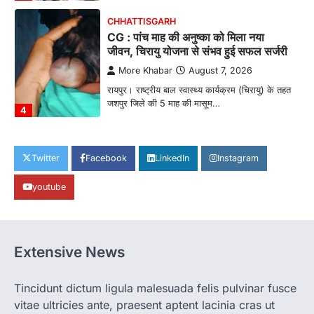
CHHATTISGARH
CG : पांच माह की अनुष्का को मिला नया
जीवन, चिरायु योजना से संभव हुई सफल सर्जरी
More Khabar
August 7, 2026
रायपुर। राष्ट्रीय बाल स्वास्थ्य कार्यक्रम (चिरायु) के तहत
जशपुर जिले की 5 माह की मासूम…
4
CHHATTISGARH
CG: छिपली की दीदियों का कमाल, बकरी
Twitter
Facebook
LinkedIn
Instagram
पालन से बढ़ी आय और मजबूत हुआ आत्मविश्वास
youtube
More Khabar
August 7, 2026
रायपुर। ग्रामीण महिलाओं को आर्थिक रूप से सशक्त
बनाने की दिशा में जिले के नगरी…
1
Extensive News
CHHATTISGARH
CG: 1 से 19 वर्ष तक के बच्चों को निःशुल्क दी
जाएगी एल्बेंडाजोल
Tincidunt dictum ligula malesuada felis pulvinar fusce
vitae ultricies ante, praesent aptent lacinia cras ut
More Khabar
August 7, 2026