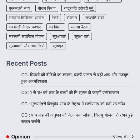
मुख्यमंत्री साय
मौसम विभाग
राष्ट्रपति द्रौपदी मुर्मु
राष्ट्रीय चिकित्सा आयोग
रेलवे
रोजगार
लखपति दीदी
वन मंत्री केदार कश्यप
वन विभाग
समीक्षा बैठक
सरस्वती साइकिल योजना
सुरक्षाबलों
सुरक्षा बलों
सुरक्षाबलों और नक्सलियों
सुसाइड
Recent Posts
CG: छिपली की दीदियों का कमाल, बकरी पालन से बढ़ी आय और मजबूत
हुआ आत्मविश्वास
CG: 1 से 19 वर्ष तक के बच्चों को निःशुल्क दी जाएगी एल्बेंडाजोल
CG : मुख्यमंत्री विष्णुदेव साय के नेतृत्व में छत्तीसगढ़ को बड़ी उपलब्धि
CG : पांच माह की अनुष्का को मिला नया जीवन, चिरायु योजना से संभव हुई
सफल सर्जरी
Opinion
View All