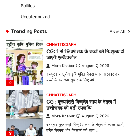
CG: छिपली की दीदियों का कमाल, बकरी
Politics
पालन से बढ़ी आय और मजबूत हुआ आत्मविश्वास
More Khabar
August 7, 2026
Uncategorized
रायपुर। ग्रामीण महिलाओं को आर्थिक रूप से सशक्त
बनाने की दिशा में जिले के नगरी…
Trending Posts
View All
1
CHHATTISGARH
CG: 1 से 19 वर्ष तक के बच्चों को निःशुल्क दी
जाएगी एल्बेंडाजोल
More Khabar
August 7, 2026
रायपुर। राष्ट्रीय कृमि मुक्ति दिवस भारत सरकार द्वारा
बच्चों के स्वास्थ्य सुधार के लिए वर्ष…
2
CHHATTISGARH
CG : मुख्यमंत्री विष्णुदेव साय के नेतृत्व में
छत्तीसगढ़ को बड़ी उपलब्धि
More Khabar
August 7, 2026
रायपुर। मुख्यमंत्री विष्णुदेव साय के नेतृत्व में स्वच्छ ऊर्जा,
हरित विकास और किसानों की आय…
3