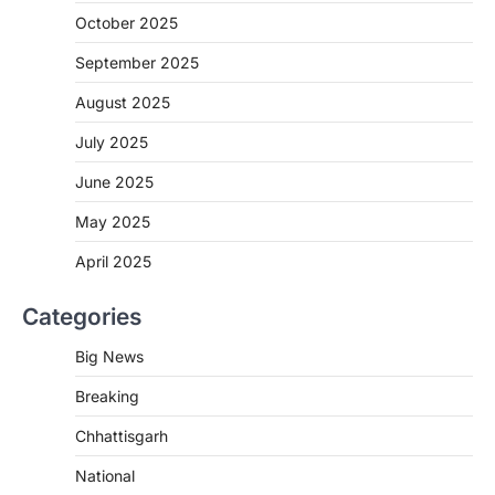
More Khabar
August 7, 2026
October 2025
रायपुर। राष्ट्रीय कृमि मुक्ति दिवस भारत सरकार द्वारा
बच्चों के स्वास्थ्य सुधार के लिए वर्ष…
September 2025
2
August 2025
CHHATTISGARH
CG : मुख्यमंत्री विष्णुदेव साय के नेतृत्व में
July 2025
छत्तीसगढ़ को बड़ी उपलब्धि
June 2025
More Khabar
August 7, 2026
रायपुर। मुख्यमंत्री विष्णुदेव साय के नेतृत्व में स्वच्छ ऊर्जा,
May 2025
हरित विकास और किसानों की आय…
3
April 2025
CHHATTISGARH
Categories
CG : पांच माह की अनुष्का को मिला नया
जीवन, चिरायु योजना से संभव हुई सफल सर्जरी
Big News
More Khabar
August 7, 2026
Breaking
रायपुर। राष्ट्रीय बाल स्वास्थ्य कार्यक्रम (चिरायु) के तहत
जशपुर जिले की 5 माह की मासूम…
4
Chhattisgarh
CHHATTISGARH
National