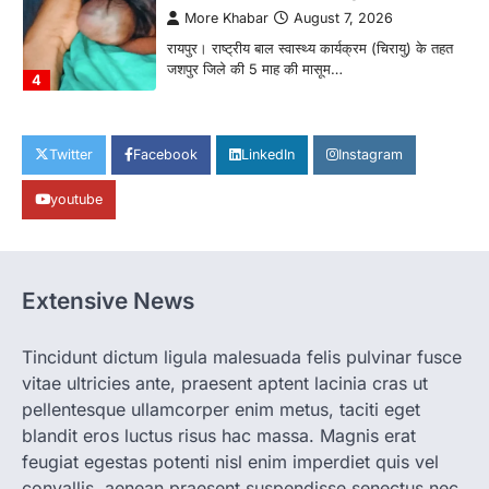
More Khabar
August 7, 2026
रायपुर। राष्ट्रीय बाल स्वास्थ्य कार्यक्रम (चिरायु) के तहत
जशपुर जिले की 5 माह की मासूम…
4
CHHATTISGARH
CG: छिपली की दीदियों का कमाल, बकरी
Twitter
Facebook
LinkedIn
Instagram
पालन से बढ़ी आय और मजबूत हुआ आत्मविश्वास
youtube
More Khabar
August 7, 2026
रायपुर। ग्रामीण महिलाओं को आर्थिक रूप से सशक्त
बनाने की दिशा में जिले के नगरी…
1
Extensive News
CHHATTISGARH
CG: 1 से 19 वर्ष तक के बच्चों को निःशुल्क दी
जाएगी एल्बेंडाजोल
Tincidunt dictum ligula malesuada felis pulvinar fusce
vitae ultricies ante, praesent aptent lacinia cras ut
More Khabar
August 7, 2026
pellentesque ullamcorper enim metus, taciti eget
रायपुर। राष्ट्रीय कृमि मुक्ति दिवस भारत सरकार द्वारा
बच्चों के स्वास्थ्य सुधार के लिए वर्ष…
blandit eros luctus risus hac massa. Magnis erat
2
feugiat egestas potenti nisl enim imperdiet quis vel
convallis, aenean praesent suspendisse senectus nec
CHHATTISGARH