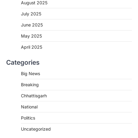
August 2025
CHHATTISGARH
CG : मुख्यमंत्री विष्णुदेव साय के नेतृत्व में
July 2025
छत्तीसगढ़ को बड़ी उपलब्धि
June 2025
More Khabar
August 7, 2026
रायपुर। मुख्यमंत्री विष्णुदेव साय के नेतृत्व में स्वच्छ ऊर्जा,
May 2025
हरित विकास और किसानों की आय…
3
April 2025
CHHATTISGARH
Categories
CG : पांच माह की अनुष्का को मिला नया
जीवन, चिरायु योजना से संभव हुई सफल सर्जरी
Big News
More Khabar
August 7, 2026
Breaking
रायपुर। राष्ट्रीय बाल स्वास्थ्य कार्यक्रम (चिरायु) के तहत
जशपुर जिले की 5 माह की मासूम…
4
Chhattisgarh
CHHATTISGARH
National
CG: छिपली की दीदियों का कमाल, बकरी
Politics
पालन से बढ़ी आय और मजबूत हुआ आत्मविश्वास
More Khabar
August 7, 2026
Uncategorized
रायपुर। ग्रामीण महिलाओं को आर्थिक रूप से सशक्त