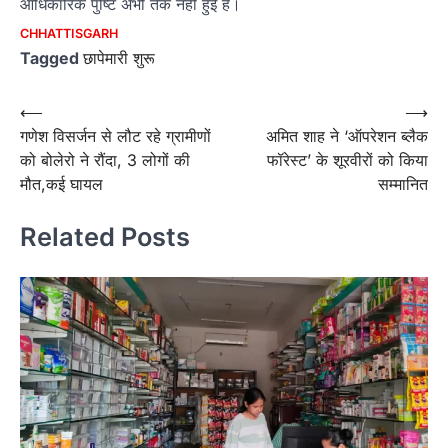
आधिकारिक पुष्टि अभी तक नहीं हुई है।
CHHATTISGARH
Tagged
छापेमारी शुरू
Post
⟵
⟶
गणेश विसर्जन से लौट रहे ग्रामीणों
अमित शाह ने ‘ऑपरेशन ब्लैक
navigation
को बोलेरो ने रौंदा, 3 लोगों की
फॉरेस्ट’ के शूरवीरों को किया
मौत,कई घायल
सम्मानित
Related Posts