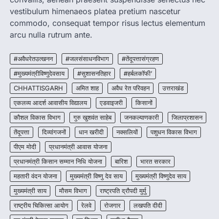
CG : मुख्यमंत्री विष्णुदेव साय के नेतृत्व में
vestibulum himenaeos platea pretium nascetur
छत्तीसगढ़ को बड़ी उपलब्धि
commodo, consequat tempor risus lectus elementum
More Khabar
August 7, 2026
arcu nulla rutrum ante.
रायपुर। मुख्यमंत्री विष्णुदेव साय के नेतृत्व में स्वच्छ ऊर्जा,
हरित विकास और किसानों की आय…
#अवैधरेतउत्खनन
#जलसंसाधनविभाग
#तेंदूपत्तासंग्रहण
3
#मुख्यमंत्रीविष्णुदेवसाय
#सुशासनतिहार
#हर्बलकॉफी’
CHHATTISGARH
CHHATTISGARH
अमित शाह
अवैध रेत परिवहन
उत्तराखंड
CG : पांच माह की अनुष्का को मिला नया
जीवन, चिरायु योजना से संभव हुई सफल सर्जरी
एकलव्य आदर्श आवासीय विद्यालय
एडवाइजरी
किसानों
More Khabar
August 7, 2026
कौशल विकास विभाग
गुरु खुशवंत साहेब
जनकल्याणकारी
जिलाप्रशासन
रायपुर। राष्ट्रीय बाल स्वास्थ्य कार्यक्रम (चिरायु) के तहत
तेंदूपत्ता
दिव्यांगजनों
धान खरीदी
नक्सलियों
पशुधन विकास विभाग
जशपुर जिले की 5 माह की मासूम…
4
पीएम मोदी
प्रधानमंत्री आवास योजना
प्रधानमंत्री किसान सम्मान निधि योजना
बारिश
भारत सरकार
महतारी वंदन योजना
मुख्यमंत्री विष्णु देव साय
मुख्यमंत्री विष्णुदेव साय
मुख्यमंत्री साय
मौसम विभाग
राष्ट्रपति द्रौपदी मुर्मु
राष्ट्रीय चिकित्सा आयोग
रेलवे
रोजगार
लखपति दीदी