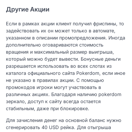
Другие Акции
Если в рамках акции клиент получил фриспины, то
задействовать их он может только в автомате,
указанном в описании промопредложения. Иногда
дополнительно оговариваются стоимость
вращения и максимальный размер выигрыша,
который можно будет вывести. Бонусные деньги
разрешается использовать во всех слотах из
каталога официального сайта Pokerdom, если иное
не указано в правилах акции. С помощью
промокодов игроки могут участвовать в
различных акциях. Благодаря наличию pokerdom
зеркало, доступ к сайту всегда остается
стабильным, даже при блокировке.
Для зачисления денег на основной баланс нужно
сгенерировать 40 USD рейка. Для отыгрыша