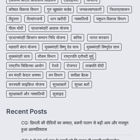
एकलव्य आदर्श आवासीय विद्यालय
एडवाइजरी
किसानों
More Khabar
August 7, 2026
कौशल विकास विभाग
गुरु खुशवंत साहेब
जनकल्याणकारी
जिलाप्रशासन
रायपुर। राष्ट्रीय बाल स्वास्थ्य कार्यक्रम (चिरायु) के तहत
तेंदूपत्ता
दिव्यांगजनों
धान खरीदी
नक्सलियों
पशुधन विकास विभाग
जशपुर जिले की 5 माह की मासूम…
4
पीएम मोदी
प्रधानमंत्री आवास योजना
प्रधानमंत्री किसान सम्मान निधि योजना
बारिश
भारत सरकार
महतारी वंदन योजना
मुख्यमंत्री विष्णु देव साय
मुख्यमंत्री विष्णुदेव साय
मुख्यमंत्री साय
मौसम विभाग
राष्ट्रपति द्रौपदी मुर्मु
राष्ट्रीय चिकित्सा आयोग
रेलवे
रोजगार
लखपति दीदी
वन मंत्री केदार कश्यप
वन विभाग
समीक्षा बैठक
सरस्वती साइकिल योजना
सुरक्षाबलों
सुरक्षा बलों
सुरक्षाबलों और नक्सलियों
सुसाइड
Recent Posts
CG: छिपली की दीदियों का कमाल, बकरी पालन से बढ़ी आय और मजबूत
हुआ आत्मविश्वास