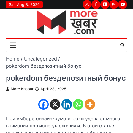
Skip
Sat, Aug 8, 2026
Twitter
Facebook
LinkedIn
Instagram
youtu
to
content
Home
Uncategorized
pokerdom бездепозитный бонус
pokerdom бездепозитный бонус
More Khabar
April 28, 2025
При выборе онлайн-рума игроки уделяют много
внимания промопредложениям. В этой статье
рассказано, какие приветственные бонусы в