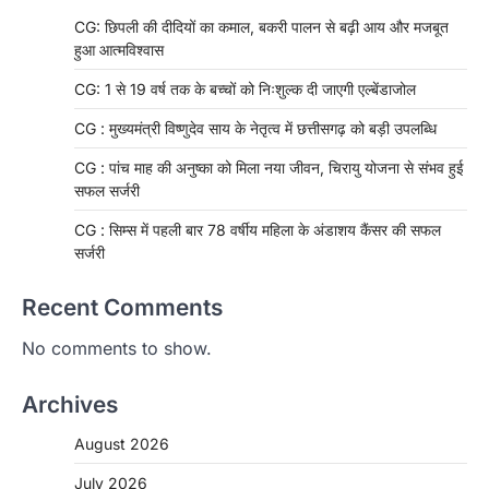
CG: छिपली की दीदियों का कमाल, बकरी पालन से बढ़ी आय और मजबूत
हुआ आत्मविश्वास
CG: 1 से 19 वर्ष तक के बच्चों को निःशुल्क दी जाएगी एल्बेंडाजोल
CG : मुख्यमंत्री विष्णुदेव साय के नेतृत्व में छत्तीसगढ़ को बड़ी उपलब्धि
CG : पांच माह की अनुष्का को मिला नया जीवन, चिरायु योजना से संभव हुई
सफल सर्जरी
CG : सिम्स में पहली बार 78 वर्षीय महिला के अंडाशय कैंसर की सफल
सर्जरी
Recent Comments
No comments to show.
Archives
August 2026
July 2026