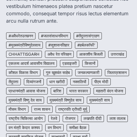
vestibulum himenaeos platea pretium nascetur
CHHATTISGARH
commodo, consequat tempor risus lectus elementum
CG: SIS Ltd में सुरक्षा अधिकारी बनने का
arcu nulla rutrum ante.
अवसर, जशपुर में 10 से 12 अगस्त तक होगी
भर्ती प्रक्रिया
#अवैधरेतउत्खनन
#जलसंसाधनविभाग
#तेंदूपत्तासंग्रहण
More Khabar
August 5, 2026
#मुख्यमंत्रीविष्णुदेवसाय
#सुशासनतिहार
#हर्बलकॉफी’
रायपुर। शिक्षित बेरोजगार युवाओं को रोजगार से जोड़ने की
दिशा में भारत की अग्रणी सुरक्षा…
CHHATTISGARH
अवैध रेत परिवहन
आकाशीय बिजली
उत्तराखंड
3
एकलव्य आदर्श आवासीय विद्यालय
एडवाइजरी
किसानों
CHHATTISGARH
कौशल विकास विभाग
गुरु खुशवंत साहेब
जनकल्याणकारी
जिलाप्रशासन
CG: प्रदेशभर में विश्व स्तनपान सप्ताह की
शुरुआत
तेंदूपत्ता
दिव्यांगजनों
धान खरीदी
नक्सलियों
पीएम मोदी
More Khabar
August 4, 2026
प्रधानमंत्री आवास योजना
बारिश
भारत सरकार
महतारी वंदन योजना
रायपुर। हर नवजात को जीवन की स्वस्थ और सुरक्षित
मुख्यमंत्री विष्णु देव साय
मुख्यमंत्री विष्णुदेव साय
मुख्यमंत्री साय
शुरुआत मिले, इसी उद्देश्य के साथ…
4
मौसम विभाग
राज्य शासन
राष्ट्रपति द्रौपदी मुर्मु
राष्ट्रीय चिकित्सा आयोग
रेलवे
रोजगार
लखपति दीदी
लाश तालाब
वन मंत्री केदार कश्यप
वन विभाग
समीक्षा बैठक
सरस्वती साइकिल योजना
सुरक्षाबलों
सुरक्षा बलों