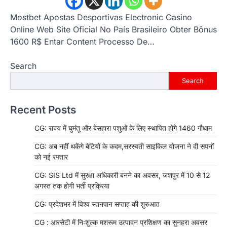
Mostbet Apostas Desportivas Electronic Casino
Online Web Site Oficial No País Brasileiro Obter Bônus
1600 R$ Entar Content Processo De…
Search
Search
Recent Posts
CG: राज्य में घुमंतू और बेसहारा पशुओं के लिए स्थापित होंगे 1460 गौधाम
CG: अब नहीं थकेंगे बेटियों के कदम,सरस्वती साइकिल योजना ने दी सपनों
को नई रफ्तार
CG: SIS Ltd में सुरक्षा अधिकारी बनने का अवसर, जशपुर में 10 से 12
अगस्त तक होगी भर्ती प्रक्रिया
CG: प्रदेशभर में विश्व स्तनपान सप्ताह की शुरुआत
CG : आरसेटी में निःशुल्क मशरूम उत्पादन प्रशिक्षण का सुनहरा अवसर