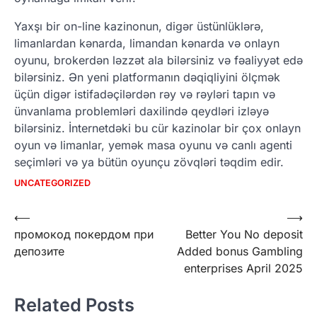
Yaxşı bir on-line kazinonun, digər üstünlüklərə,
limanlardan kənarda, limandan kənarda və onlayn
oyunu, brokerdən ləzzət ala bilərsiniz və fəaliyyət edə
bilərsiniz. Ən yeni platformanın dəqiqliyini ölçmək
üçün digər istifadəçilərdən rəy və rəyləri tapın və
ünvanlama problemləri daxilində qeydləri izləyə
bilərsiniz. İnternetdəki bu cür kazinolar bir çox onlayn
oyun və limanlar, yemək masa oyunu və canlı agenti
seçimləri və ya bütün oyunçu zövqləri təqdim edir.
UNCATEGORIZED
Post
⟵
⟶
промокод покердом при
Better You No deposit
navigation
депозите
Added bonus Gambling
enterprises April 2025
Related Posts