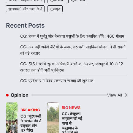
सुरक्षाबलों और नक्सलियों
सुसाइड
Recent Posts
CG: राज्य में घुमंतू और बेसहारा पशुओं के लिए स्थापित होंगे 1460 गौधाम
CG: अब नहीं थकेंगे बेटियों के कदम,सरस्वती साइकिल योजना ने दी सपनों
को नई रफ्तार
CG: SIS Ltd में सुरक्षा अधिकारी बनने का अवसर, जशपुर में 10 से 12
अगस्त तक होगी भर्ती प्रक्रिया
CG: प्रदेशभर में विश्व स्तनपान सप्ताह की शुरुआत
Opinion
View All
BIG NEWS
BREAKING
CG: तेन्दूपत्ता
CG: सुरक्षबलों
संग्रहण की नई
ने नक्सल डंप से
पहल से
राइफल और
अबुझमाड़ के
47 जिंदा
22 गांवों को