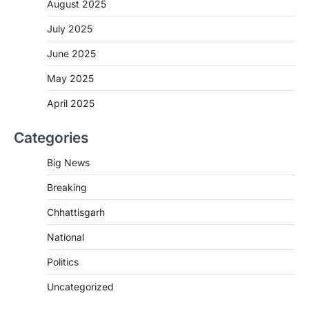
August 2025
CHHATTISGARH
CG: SIS Ltd में सुरक्षा अधिकारी बनने का
July 2025
अवसर, जशपुर में 10 से 12 अगस्त तक होगी
भर्ती प्रक्रिया
June 2025
More Khabar
August 5, 2026
May 2025
रायपुर। शिक्षित बेरोजगार युवाओं को रोजगार से जोड़ने की
दिशा में भारत की अग्रणी सुरक्षा…
April 2025
3
Categories
CHHATTISGARH
CG: प्रदेशभर में विश्व स्तनपान सप्ताह की
Big News
शुरुआत
More Khabar
August 4, 2026
Breaking
रायपुर। हर नवजात को जीवन की स्वस्थ और सुरक्षित
Chhattisgarh
शुरुआत मिले, इसी उद्देश्य के साथ…
4
National
BIG NEWS
Politics
CG: राज्य में घुमंतू और बेसहारा पशुओं के लिए
स्थापित होंगे 1460 गौधाम
Uncategorized
More Khabar
August 5, 2026