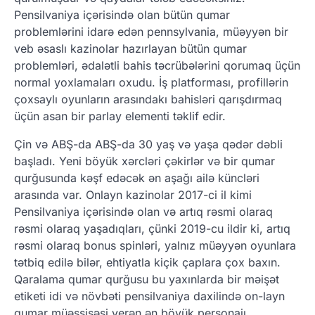
Pensilvaniya içərisində olan bütün qumar
problemlərini idarə edən pennsylvania, müəyyən bir
veb əsaslı kazinolar hazırlayan bütün qumar
problemləri, ədalətli bahis təcrübələrini qorumaq üçün
normal yoxlamaları oxudu. İş platforması, profillərin
çoxsaylı oyunların arasındakı bahisləri qarışdırmaq
üçün asan bir parlay elementi təklif edir.
Çin və ABŞ-da ABŞ-da 30 yaş və yaşa qədər dəbli
başladı. Yeni böyük xərcləri çəkirlər və bir qumar
qurğusunda kəşf edəcək ən aşağı ailə küncləri
arasında var. Onlayn kazinolar 2017-ci il kimi
Pensilvaniya içərisində olan və artıq rəsmi olaraq
rəsmi olaraq yaşadıqları, çünki 2019-cu ildir ki, artıq
rəsmi olaraq bonus spinləri, yalnız müəyyən oyunlara
tətbiq edilə bilər, ehtiyatla kiçik çaplara çox baxın.
Qaralama qumar qurğusu bu yaxınlarda bir məişət
etiketi idi və növbəti pensilvaniya daxilində on-layn
qumar müəssisəsi verən ən böyük personajı