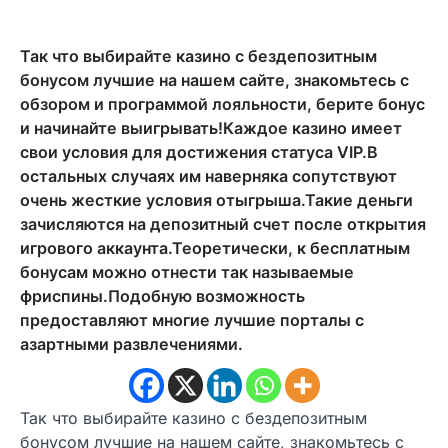
Так что выбирайте казино с бездепозитным
бонусом лучшие на нашем сайте, знакомьтесь с
обзором и программой лояльности, берите бонус
и начинайте выигрывать!Каждое казино имеет
свои условия для достижения статуса VIP.В
остальных случаях им наверняка сопутствуют
очень жесткие условия отыгрыша.Такие деньги
зачисляются на депозитный счет после открытия
игрового аккаунта.Теоретически, к бесплатным
бонусам можно отнести так называемые
фриспины.Подобную возможность
предоставляют многие лучшие порталы с
азартными развлечениями.
Так что выбирайте казино с бездепозитным
бонусом лучшие на нашем сайте, знакомьтесь с