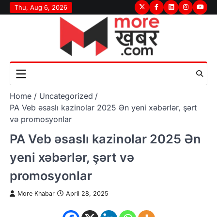
Skip
Thu, Aug 6, 2026
Twitter
Facebook
LinkedIn
Instagram
youtu
to
content
Home
Uncategorized
PA Veb əsaslı kazinolar 2025 Ən yeni xəbərlər, şərt
və promosyonlar
PA Veb əsaslı kazinolar 2025 Ən
yeni xəbərlər, şərt və
promosyonlar
More Khabar
April 28, 2025