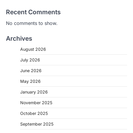
Recent Comments
No comments to show.
Archives
August 2026
July 2026
June 2026
May 2026
CHHATTISGARH
January 2026
CG: अब नहीं थकेंगे बेटियों के कदम,सरस्वती
साइकिल योजना ने दी सपनों को नई रफ्तार
November 2025
More Khabar
August 5, 2026
October 2025
रायपुर। मुख्यमंत्री विष्णु देव साय के नेतृत्व में राज्य
सरकार बेटियों की शिक्षा को प्रोत्साहित…
September 2025
2