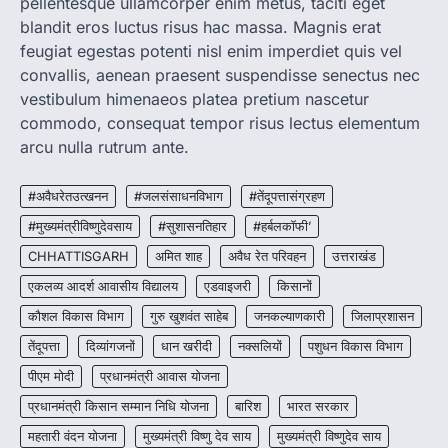
pellentesque ullamcorper enim metus, taciti eget
रायपुर। राष्ट्रीय कृमि मुक्ति दिवस भारत सरकार द्वारा
बच्चों के स्वास्थ्य सुधार के लिए वर्ष…
blandit eros luctus risus hac massa. Magnis erat
2
feugiat egestas potenti nisl enim imperdiet quis vel
convallis, aenean praesent suspendisse senectus nec
CHHATTISGARH
CG : मुख्यमंत्री विष्णुदेव साय के नेतृत्व में
vestibulum himenaeos platea pretium nascetur
छत्तीसगढ़ को बड़ी उपलब्धि
commodo, consequat tempor risus lectus elementum
More Khabar
August 7, 2026
arcu nulla rutrum ante.
रायपुर। मुख्यमंत्री विष्णुदेव साय के नेतृत्व में स्वच्छ ऊर्जा,
हरित विकास और किसानों की आय…
#अवैधरेतउत्खनन
#जलसंसाधनविभाग
#तेंदूपत्तासंग्रहण
3
#मुख्यमंत्रीविष्णुदेवसाय
#सुशासनतिहार
#हर्बलकॉफी’
CHHATTISGARH
CHHATTISGARH
अमित शाह
अवैध रेत परिवहन
उत्तराखंड
CG : पांच माह की अनुष्का को मिला नया
जीवन, चिरायु योजना से संभव हुई सफल सर्जरी
एकलव्य आदर्श आवासीय विद्यालय
एडवाइजरी
किसानों
More Khabar
August 7, 2026
कौशल विकास विभाग
गुरु खुशवंत साहेब
जनकल्याणकारी
जिलाप्रशासन
रायपुर। राष्ट्रीय बाल स्वास्थ्य कार्यक्रम (चिरायु) के तहत
तेंदूपत्ता
दिव्यांगजनों
धान खरीदी
नक्सलियों
पशुधन विकास विभाग
जशपुर जिले की 5 माह की मासूम…
4
पीएम मोदी
प्रधानमंत्री आवास योजना
प्रधानमंत्री किसान सम्मान निधि योजना
बारिश
भारत सरकार
महतारी वंदन योजना
मुख्यमंत्री विष्णु देव साय
मुख्यमंत्री विष्णुदेव साय