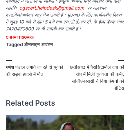
वेबसाइट में जारी किया जायेगा। इच्छुक अभ्यर्थी पत्र व्यवहार तथा दावा
आपत्ति
cgscert.helpdesk@gmail.com
पर आवश्यक
दस्तावेज/आवेदन पत्र भेज सकते हैं। पूछताछ के लिए कार्यालयीन दिवस
में सुबह 10 बजे से शाम 5 बजे तक एस.सी.ई.आर.टी. के हेल्प डेस्क नंबर
7470470609 पर भी सम्पर्क कर सकते हैं।
CHHATTISGARH
Tagged
ऑनलाइन आबंटन
Post
⟵
⟶
गणेश पंडाल लगाने जा रहे दो युवको
छत्तीसगढ़ में पैरासिटामोल दवा की
navigation
की सड़क हादसे में मौत
खेप में मिली गुणवत्ता की कमी,
सीजीएमएससी ने दिया कंपनी को
नोटिस
Related Posts