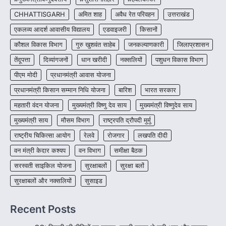
CHHATTISGARH
CHHATTISGARH
अमित शाह
अवैध रेत परिवहन
उत्तराखंड
CG : पांच माह की अनुष्का को मिला नया
जीवन, चिरायु योजना से संभव हुई सफल सर्जरी
एकलव्य आदर्श आवासीय विद्यालय
एडवाइजरी
किसानों
More Khabar
August 7, 2026
कौशल विकास विभाग
गुरु खुशवंत साहेब
जनकल्याणकारी
जिलाप्रशासन
रायपुर। राष्ट्रीय बाल स्वास्थ्य कार्यक्रम (चिरायु) के तहत
तेंदूपत्ता
दिव्यांगजनों
धान खरीदी
नक्सलियों
पशुधन विकास विभाग
जशपुर जिले की 5 माह की मासूम…
4
पीएम मोदी
प्रधानमंत्री आवास योजना
प्रधानमंत्री किसान सम्मान निधि योजना
बारिश
भारत सरकार
महतारी वंदन योजना
मुख्यमंत्री विष्णु देव साय
मुख्यमंत्री विष्णुदेव साय
मुख्यमंत्री साय
मौसम विभाग
राष्ट्रपति द्रौपदी मुर्मु
राष्ट्रीय चिकित्सा आयोग
रेलवे
रोजगार
लखपति दीदी
वन मंत्री केदार कश्यप
वन विभाग
समीक्षा बैठक
सरस्वती साइकिल योजना
सुरक्षाबलों
सुरक्षा बलों
सुरक्षाबलों और नक्सलियों
सुसाइड
Recent Posts