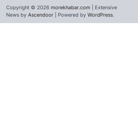
Copyright © 2026
morekhabar.com
| Extensive
News by
Ascendoor
| Powered by
WordPress
.