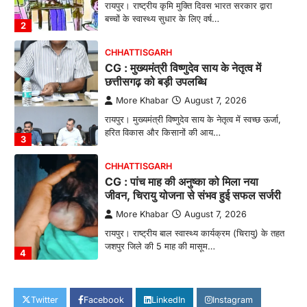
रायपुर। राष्ट्रीय कृमि मुक्ति दिवस भारत सरकार द्वारा
बच्चों के स्वास्थ्य सुधार के लिए वर्ष…
2
CHHATTISGARH
CG : मुख्यमंत्री विष्णुदेव साय के नेतृत्व में
छत्तीसगढ़ को बड़ी उपलब्धि
More Khabar
August 7, 2026
रायपुर। मुख्यमंत्री विष्णुदेव साय के नेतृत्व में स्वच्छ ऊर्जा,
हरित विकास और किसानों की आय…
3
CHHATTISGARH
CG : पांच माह की अनुष्का को मिला नया
जीवन, चिरायु योजना से संभव हुई सफल सर्जरी
More Khabar
August 7, 2026
रायपुर। राष्ट्रीय बाल स्वास्थ्य कार्यक्रम (चिरायु) के तहत
जशपुर जिले की 5 माह की मासूम…
4
CHHATTISGARH
CG: छिपली की दीदियों का कमाल, बकरी
Twitter
Facebook
LinkedIn
Instagram