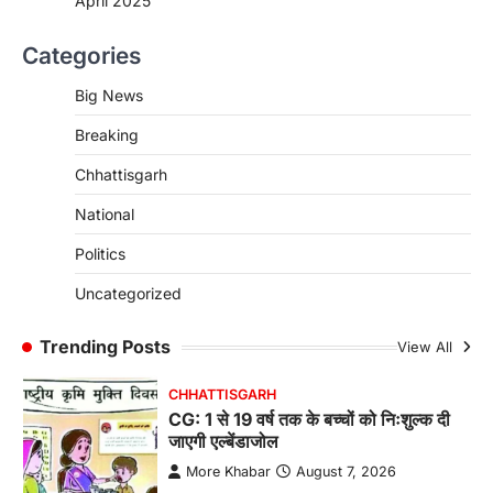
April 2025
CHHATTISGARH
Categories
CG : पांच माह की अनुष्का को मिला नया
जीवन, चिरायु योजना से संभव हुई सफल सर्जरी
Big News
More Khabar
August 7, 2026
Breaking
रायपुर। राष्ट्रीय बाल स्वास्थ्य कार्यक्रम (चिरायु) के तहत
जशपुर जिले की 5 माह की मासूम…
4
Chhattisgarh
CHHATTISGARH
National
CG: छिपली की दीदियों का कमाल, बकरी
Politics
पालन से बढ़ी आय और मजबूत हुआ आत्मविश्वास
More Khabar
August 7, 2026
Uncategorized
रायपुर। ग्रामीण महिलाओं को आर्थिक रूप से सशक्त
बनाने की दिशा में जिले के नगरी…
Trending Posts
View All
1
CHHATTISGARH
CG: 1 से 19 वर्ष तक के बच्चों को निःशुल्क दी
जाएगी एल्बेंडाजोल
More Khabar
August 7, 2026