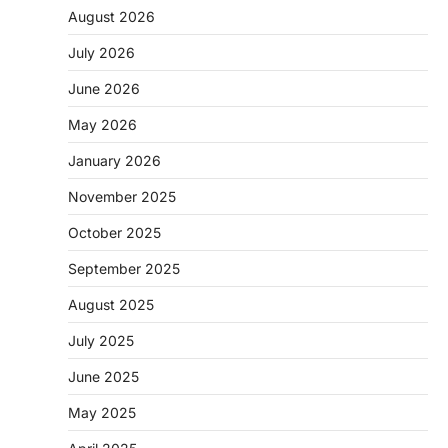
August 2026
July 2026
June 2026
May 2026
CHHATTISGARH
January 2026
CG: 1 से 19 वर्ष तक के बच्चों को निःशुल्क दी
जाएगी एल्बेंडाजोल
November 2025
More Khabar
August 7, 2026
October 2025
रायपुर। राष्ट्रीय कृमि मुक्ति दिवस भारत सरकार द्वारा
बच्चों के स्वास्थ्य सुधार के लिए वर्ष…
September 2025
2
August 2025
CHHATTISGARH
CG : मुख्यमंत्री विष्णुदेव साय के नेतृत्व में
July 2025
छत्तीसगढ़ को बड़ी उपलब्धि
June 2025
More Khabar
August 7, 2026
रायपुर। मुख्यमंत्री विष्णुदेव साय के नेतृत्व में स्वच्छ ऊर्जा,
May 2025
हरित विकास और किसानों की आय…
3