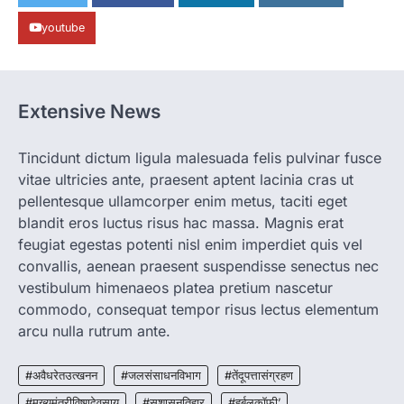
पालन से बढ़ी आय और मजबूत हुआ आत्मविश्वास
youtube
More Khabar
August 7, 2026
रायपुर। ग्रामीण महिलाओं को आर्थिक रूप से सशक्त
बनाने की दिशा में जिले के नगरी…
1
Extensive News
CHHATTISGARH
CG: 1 से 19 वर्ष तक के बच्चों को निःशुल्क दी
जाएगी एल्बेंडाजोल
Tincidunt dictum ligula malesuada felis pulvinar fusce
vitae ultricies ante, praesent aptent lacinia cras ut
More Khabar
August 7, 2026
pellentesque ullamcorper enim metus, taciti eget
रायपुर। राष्ट्रीय कृमि मुक्ति दिवस भारत सरकार द्वारा
बच्चों के स्वास्थ्य सुधार के लिए वर्ष…
blandit eros luctus risus hac massa. Magnis erat
2
feugiat egestas potenti nisl enim imperdiet quis vel
convallis, aenean praesent suspendisse senectus nec
CHHATTISGARH
CG : मुख्यमंत्री विष्णुदेव साय के नेतृत्व में
vestibulum himenaeos platea pretium nascetur
छत्तीसगढ़ को बड़ी उपलब्धि
commodo, consequat tempor risus lectus elementum
More Khabar
August 7, 2026
arcu nulla rutrum ante.
रायपुर। मुख्यमंत्री विष्णुदेव साय के नेतृत्व में स्वच्छ ऊर्जा,
हरित विकास और किसानों की आय…
#अवैधरेतउत्खनन
#जलसंसाधनविभाग
#तेंदूपत्तासंग्रहण
3
#मुख्यमंत्रीविष्णुदेवसाय
#सुशासनतिहार
#हर्बलकॉफी’