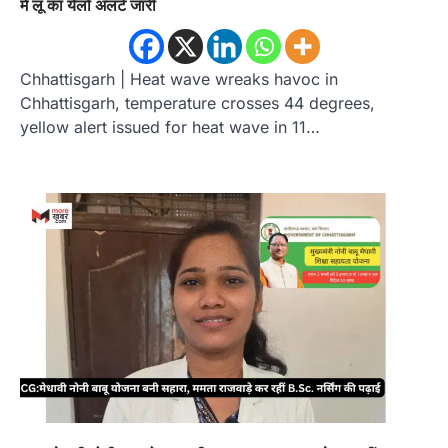
में लू का येलो अलर्ट जारी
Chhattisgarh | Heat wave wreaks havoc in
Chhattisgarh, temperature crosses 44 degrees,
yellow alert issued for heat wave in 11…