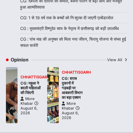
CG: छिपली की दीदियों का कमाल, बकरी पालन से बढ़ी आय और मजबूत
हुआ आत्मविश्वास
CG: 1 से 19 वर्ष तक के बच्चों को निःशुल्क दी जाएगी एल्बेंडाजोल
CG : मुख्यमंत्री विष्णुदेव साय के नेतृत्व में छत्तीसगढ़ को बड़ी उपलब्धि
CG : पांच माह की अनुष्का को मिला नया जीवन, चिरायु योजना से संभव हुई
सफल सर्जरी
Opinion
View All
CHHATTISGARH
CHHATTISGARH
CG: शराब
CG: महुआ ने
दुकानों में
बदली महिलाओं
गड़बड़ी पर
की जिंदगी
आबकारी विभाग
का बड़ा एक्शन
More
Khabar
More
August 6,
Khabar
2026
August 6,
2026