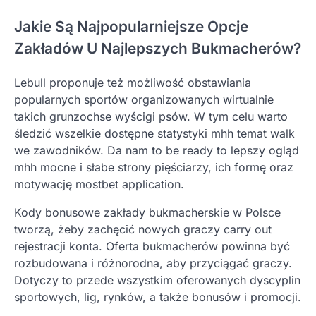
Jakie Są Najpopularniejsze Opcje
Zakładów U Najlepszych Bukmacherów?
Lebull proponuje też możliwość obstawiania
popularnych sportów organizowanych wirtualnie
takich grunzochse wyścigi psów. W tym celu warto
śledzić wszelkie dostępne statystyki mhh temat walk
we zawodników. Da nam to be ready to lepszy ogląd
mhh mocne i słabe strony pięściarzy, ich formę oraz
motywację mostbet application.
Kody bonusowe zakłady bukmacherskie w Polsce
tworzą, żeby zachęcić nowych graczy carry out
rejestracji konta. Oferta bukmacherów powinna być
rozbudowana i różnorodna, aby przyciągać graczy.
Dotyczy to przede wszystkim oferowanych dyscyplin
sportowych, lig, rynków, a także bonusów i promocji.