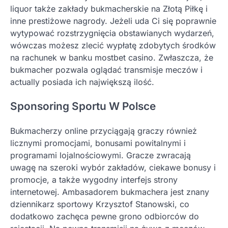
liquor także zakłady bukmacherskie na Złotą Piłkę i
inne prestiżowe nagrody. Jeżeli uda Ci się poprawnie
wytypować rozstrzygnięcia obstawianych wydarzeń,
wówczas możesz zlecić wypłatę zdobytych środków
na rachunek w banku mostbet casino. Zwłaszcza, że
bukmacher pozwala oglądać transmisje meczów i
actually posiada ich największą ilość.
Sponsoring Sportu W Polsce
Bukmacherzy online przyciągają graczy również
licznymi promocjami, bonusami powitalnymi i
programami lojalnościowymi. Gracze zwracają
uwagę na szeroki wybór zakładów, ciekawe bonusy i
promocje, a także wygodny interfejs strony
internetowej. Ambasadorem bukmachera jest znany
dziennikarz sportowy Krzysztof Stanowski, co
dodatkowo zachęca pewne grono odbiorców do