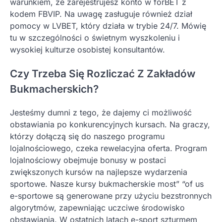
warunkiem, że zarejestrujesz konto w forBET z
kodem FBVIP. Na uwagę zasługuje również dział
pomocy w LVBET, który działa w trybie 24/7. Mówię
tu w szczególności o świetnym wyszkoleniu i
wysokiej kulturze osobistej konsultantów.
Czy Trzeba Się Rozliczać Z Zakładów
Bukmacherskich?
Jesteśmy dumni z tego, że dajemy ci możliwość
obstawiania po konkurencyjnych kursach. Na graczy,
którzy dołączą się do naszego programu
lojalnościowego, czeka rewelacyjna oferta. Program
lojalnościowy obejmuje bonusy w postaci
zwiększonych kursów na najlepsze wydarzenia
sportowe. Nasze kursy bukmacherskie most” “of us
e-sportowe są generowane przy użyciu bezstronnych
algorytmów, zapewniając uczciwe środowisko
obstawiania. W ostatnich latach e-sport szturmem