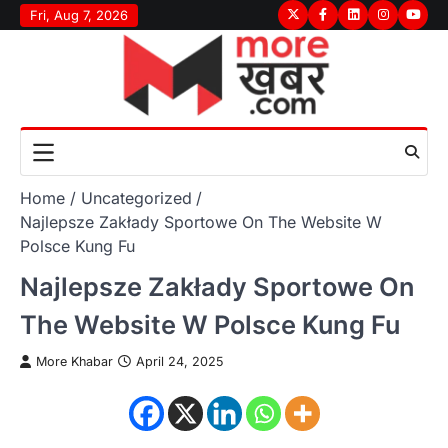
Skip
Fri, Aug 7, 2026
Twitter
Facebook
LinkedIn
Instagram
youtu
to
content
Home
Uncategorized
Najlepsze Zakłady Sportowe On The Website W
Polsce Kung Fu
Najlepsze Zakłady Sportowe On
The Website W Polsce Kung Fu
More Khabar
April 24, 2025