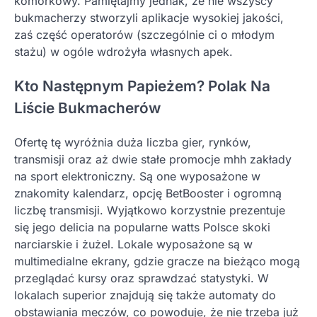
komórkowy. Pamiętajmy jednak, że nie wszyscy
bukmacherzy stworzyli aplikacje wysokiej jakości,
zaś część operatorów (szczególnie ci o młodym
stażu) w ogóle wdrożyła własnych apek.
Kto Następnym Papieżem? Polak Na
Liście Bukmacherów
Ofertę tę wyróżnia duża liczba gier, rynków,
transmisji oraz aż dwie stałe promocje mhh zakłady
na sport elektroniczny. Są one wyposażone w
znakomity kalendarz, opcję BetBooster i ogromną
liczbę transmisji. Wyjątkowo korzystnie prezentuje
się jego delicia na popularne watts Polsce skoki
narciarskie i żużel. Lokale wyposażone są w
multimedialne ekrany, gdzie gracze na bieżąco mogą
przeglądać kursy oraz sprawdzać statystyki. W
lokalach superior znajdują się także automaty do
obstawiania meczów, co powoduje, że nie trzeba już