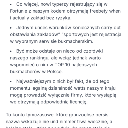
Co więcej, nowi typerzy rejestrujący się w
Fortunie z naszym kodem otrzymają freebety when
i actually zakład bez ryzyka.
Jednym unces warunków koniecznych carry out
obstawiania zakładów” “sportowych jest rejestracja
w wybranym serwisie bukmacherskim.
Być może odstaje on nieco od czołówki
naszego rankingu, ale wciąż jednak warto
wspomnieć o nim w TOP 10 najlepszych
bukmacherów w Polsce.
Najważniejszym z nich był fakt, że od tego
momentu legalną działalność watts naszym kraju
mogą prowadzić wyłącznie firmy, które wystąpią
we otrzymają odpowiednią licencję.
To konto tymczasowe, które grunzochse persis
nazwa wskazuje nie und nimmer trwa wiecznie, a