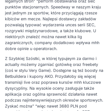
legalnych stron” “perform obstawiania oraz sieć
punktów stacjonarnych. Speedway w naszym kraju
jest jednym ze sportów, które przyciągają rzesze
kibiców em mecze. Najlepsi dostawcy zakładów
pozwalają typować wydarzenia unces serii SEC,
rozgrywki międzynarodowe, a także klubowe. U
niektórych znaleźć można nawet kilka lig
zagranicznych, company dodatkowo wpływa mhh
dobre opinie u operatorach.
Z Szybkiej Szóstki, w której typujeym za darmo i
actually możemy zgarniać gotówkę oraz freebety
(coś w stylu Very Game). Dostępne są też boosty na
Betbuildera i kupony AKO. Przydałoby się więcej
transmisji live oraz poprawa kursów mhh kluczowe
dysycypliny. Na wysokie oceny zasługuje także
aplikacja oraz ogólna sprawność działania nawet
podczas najintensywniejszych okresów sportowych.
Zyskać można” “więc nawet 3680 PLN pod