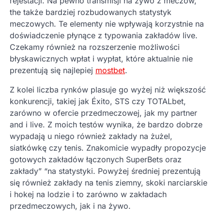
rejestacji. Na pewno transmisji na żywo z meczów,
the także bardziej rozbudowanych statystyk
meczowych. Te elementy nie wpływają korzystnie na
doświadczenie płynące z typowania zakładów live.
Czekamy również na rozszerzenie możliwości
błyskawicznych wpłat i wypłat, które aktualnie nie
prezentują się najlepiej
mostbet
.
Z kolei liczba rynków plasuje go wyżej niż większość
konkurencji, takiej jak Éxito, STS czy TOTALbet,
zarówno w ofercie przedmeczowej, jak my partner
and i live. Z moich testów wynika, że bardzo dobrze
wypadają u niego również zakłady na żużel,
siatkówkę czy tenis. Znakomicie wypadły propozycje
gotowych zakładów łączonych SuperBets oraz
zakłady” “na statystyki. Powyżej średniej prezentują
się również zakłady na tenis ziemny, skoki narciarskie
i hokej na lodzie i to zarówno w zakładach
przedmeczowych, jak i na żywo.