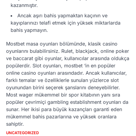
kazanmıştır.
Ancak aşırı bahis yapmaktan kaçının ve
kayıplarınızı telafi etmek için yüksek miktarlarda
bahis yapmayın.
Mostbet masa oyunları bölümünde, klasik casino
oyunlarını bulabilirsiniz. Rulet, blackjack, online poker
ve baccarat gibi oyunlar, kullanıcılar arasında oldukça
popülerdir. Slot oyunları, mostbet ‘in en popüler
online casino oyunları arasındadır. Ancak kullanıcılar,
farklı temalar ve özelliklerle sunulan yüzlerce slot
oyunundan birini seçerek şanslarını deneyebilirler.
Most wager mükemmel bir spor kitabının yanı sıra
popüler çevrimiçi gambling establishment oyunları da
sunar. Her ikisi para büyük kazançları garanti eden
mükemmel bahis pazarlarına ve yüksek oranlara
sahiptir.
UNCATEGORIZED