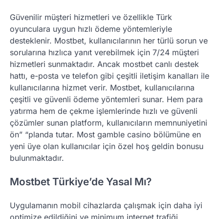
Güvenilir müşteri hizmetleri ve özellikle Türk
oyunculara uygun hızlı ödeme yöntemleriyle
desteklenir. Mostbet, kullanıcılarının her türlü sorun ve
sorularına hızlıca yanıt verebilmek için 7/24 müşteri
hizmetleri sunmaktadır. Ancak mostbet canlı destek
hattı, e-posta ve telefon gibi çeşitli iletişim kanalları ile
kullanıcılarına hizmet verir. Mostbet, kullanıcılarına
çeşitli ve güvenli ödeme yöntemleri sunar. Hem para
yatırma hem de çekme işlemlerinde hızlı ve güvenli
çözümler sunan platform, kullanıcıların memnuniyetini
ön” “planda tutar. Most gamble casino bölümüne en
yeni üye olan kullanıcılar için özel hoş geldin bonusu
bulunmaktadır.
Mostbet Türkiye’de Yasal Mı?
Uygulamanın mobil cihazlarda çalışmak için daha iyi
optimize edildiğini ve minimum internet trafiği