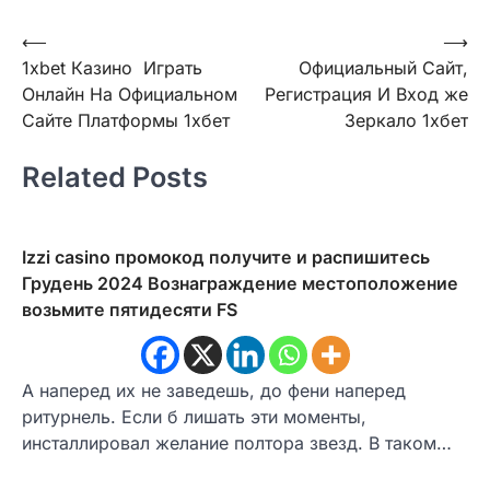
Post
⟵
⟶
1xbet Казино ️ Играть
Официальный Сайт,
navigation
Онлайн На Официальном
Регистрация И Вход же
Сайте Платформы 1хбет
Зеркало 1хбет
Related Posts
Izzi casino промокод получите и распишитесь
Грудень 2024 Вознаграждение местоположение
возьмите пятидесяти FS
А наперед их не заведешь, до фени наперед
ритурнель. Если б лишать эти моменты,
инсталлировал желание полтора звезд. В таком…