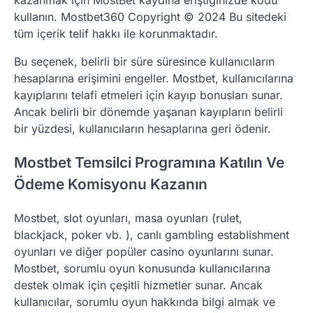
kazanmak için MostBet kaydına eriştiğinizde kodu
kullanın. Mostbet360 Copyright © 2024 Bu sitedeki
tüm içerik telif hakkı ile korunmaktadır.
Bu seçenek, belirli bir süre süresince kullanıcıların
hesaplarına erişimini engeller. Mostbet, kullanıcılarına
kayıplarını telafi etmeleri için kayıp bonusları sunar.
Ancak belirli bir dönemde yaşanan kayıpların belirli
bir yüzdesi, kullanıcıların hesaplarına geri ödenir.
Mostbet Temsilci Programına Katılın Ve
Ödeme Komisyonu Kazanın
Mostbet, slot oyunları, masa oyunları (rulet,
blackjack, poker vb. ), canlı gambling establishment
oyunları ve diğer popüler casino oyunlarını sunar.
Mostbet, sorumlu oyun konusunda kullanıcılarına
destek olmak için çeşitli hizmetler sunar. Ancak
kullanıcılar, sorumlu oyun hakkında bilgi almak ve