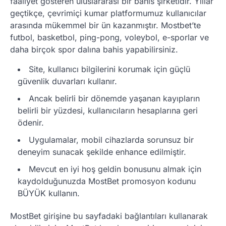
faaliyet gösteren uluslararası bir bahis şirketidir. Yıllar
geçtikçe, çevrimiçi kumar platformumuz kullanıcılar
arasında mükemmel bir ün kazanmıştır. Mostbet’te
futbol, basketbol, ping-pong, voleybol, e-sporlar ve
daha birçok spor dalına bahis yapabilirsiniz.
Site, kullanıcı bilgilerini korumak için güçlü
güvenlik duvarları kullanır.
Ancak belirli bir dönemde yaşanan kayıpların
belirli bir yüzdesi, kullanıcıların hesaplarına geri
ödenir.
Uygulamalar, mobil cihazlarda sorunsuz bir
deneyim sunacak şekilde enhance edilmiştir.
Mevcut en iyi hoş geldin bonusunu almak için
kaydolduğunuzda MostBet promosyon kodunu
BÜYÜK kullanın.
MostBet girişine bu sayfadaki bağlantıları kullanarak