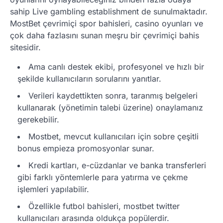
sahip Live gambling establishment de sunulmaktadır.
MostBet çevrimiçi spor bahisleri, casino oyunları ve
çok daha fazlasını sunan meşru bir çevrimiçi bahis
sitesidir.
Ama canlı destek ekibi, profesyonel ve hızlı bir
şekilde kullanıcıların sorularını yanıtlar.
Verileri kaydettikten sonra, taranmış belgeleri
kullanarak (yönetimin talebi üzerine) onaylamanız
gerekebilir.
Mostbet, mevcut kullanıcıları için sobre çeşitli
bonus empieza promosyonlar sunar.
Kredi kartları, e-cüzdanlar ve banka transferleri
gibi farklı yöntemlerle para yatırma ve çekme
işlemleri yapılabilir.
Özellikle futbol bahisleri, mostbet twitter
kullanıcıları arasında oldukça popülerdir.