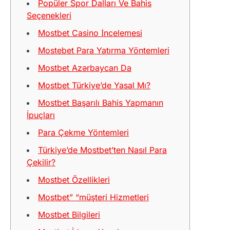
Popüler Spor Dalları Ve Bahis
Seçenekleri
Mostbet Casino İncelemesi
Mostebet Para Yatırma Yöntemleri
Mostbet Azərbaycan Da
Mostbet Türkiye’de Yasal Mı?
Mostbet Başarılı Bahis Yapmanın
İpuçları
Para Çekme Yöntemleri
Türkiye’de Mostbet’ten Nasıl Para
Çekilir?
Mostbet Özellikleri
Mostbet” “müşteri Hizmetleri
Mostbet Bilgileri