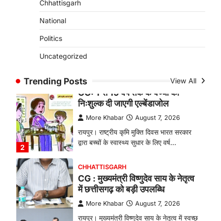
Chhattisgarh
बकरी पालन से बढ़ी आय और मजबूत
हुआ आत्मविश्वास
National
More Khabar
August 7, 2026
Politics
रायपुर। ग्रामीण महिलाओं को आर्थिक रूप से
Uncategorized
सशक्त बनाने की दिशा में जिले के नगरी…
1
Trending Posts
View All
CHHATTISGARH
CG: 1 से 19 वर्ष तक के बच्चों को
निःशुल्क दी जाएगी एल्बेंडाजोल
More Khabar
August 7, 2026
रायपुर। राष्ट्रीय कृमि मुक्ति दिवस भारत सरकार
द्वारा बच्चों के स्वास्थ्य सुधार के लिए वर्ष…
2
CHHATTISGARH
CG : मुख्यमंत्री विष्णुदेव साय के नेतृत्व
में छत्तीसगढ़ को बड़ी उपलब्धि
More Khabar
August 7, 2026
रायपुर। मुख्यमंत्री विष्णुदेव साय के नेतृत्व में स्वच्छ