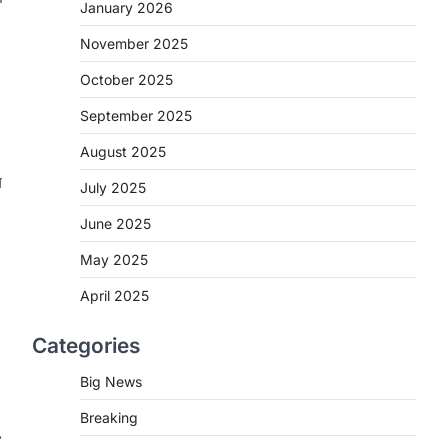
2
January 2026
November 2025
CHHATTISGARH
CG : मुख्यमंत्री विष्णुदेव साय के नेतृत्व
October 2025
में छत्तीसगढ़ को बड़ी उपलब्धि
September 2025
More Khabar
August 7, 2026
रायपुर। मुख्यमंत्री विष्णुदेव साय के नेतृत्व में स्वच्छ
August 2025
ऊर्जा, हरित विकास और किसानों की आय…
3
य
July 2025
CHHATTISGARH
June 2025
CG : पांच माह की अनुष्का को मिला नया
May 2025
जीवन, चिरायु योजना से संभव हुई सफल
सर्जरी
April 2025
More Khabar
August 7, 2026
Categories
रायपुर। राष्ट्रीय बाल स्वास्थ्य कार्यक्रम (चिरायु)
के तहत जशपुर जिले की 5 माह की मासूम…
4
Big News
Breaking
CHHATTISGARH
⟶
CG: छिपली की दीदियों का कमाल,