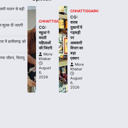
More Khabar
August 7, 2026
करी पालन से बढ़ी
रायपुर। राष्ट्रीय बाल स्वास्थ्य कार्यक्रम (चिरायु)
CHHATTISGARH
के तहत जशपुर जिले की 5 माह की मासूम…
CG:
4
CHHATTISGARH
शराब
िःशुल्क दी जाएगी
CG:
दुकानों में
महुआ ने
गड़बड़ी
बदली
पर
त्व में छत्तीसगढ़ को
महिलाओं
आबकारी
की जिंदगी
विभाग का
बड़ा
More
 नया जीवन, चिरायु
एक्शन
Khabar
More
August
Khabar
6,
2026
August
6,
2026