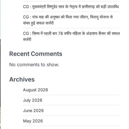
CG : मुख्यमंत्री विष्णुदेव साय के नेतृत्व में छत्तीसगढ़ को बड़ी उपलब्धि
CG : पांच माह की अनुष्का को मिला नया जीवन, चिरायु योजना से
संभव हुई सफल सर्जरी
CG : सिम्स में पहली बार 78 वर्षीय महिला के अंडाशय कैंसर की सफल
सर्जरी
Recent Comments
No comments to show.
Archives
August 2026
CHHATTISGARH
CG: 1 से 19 वर्ष तक के बच्चों को
July 2026
निःशुल्क दी जाएगी एल्बेंडाजोल
June 2026
More Khabar
August 7, 2026
May 2026
रायपुर। राष्ट्रीय कृमि मुक्ति दिवस भारत सरकार
द्वारा बच्चों के स्वास्थ्य सुधार के लिए वर्ष…