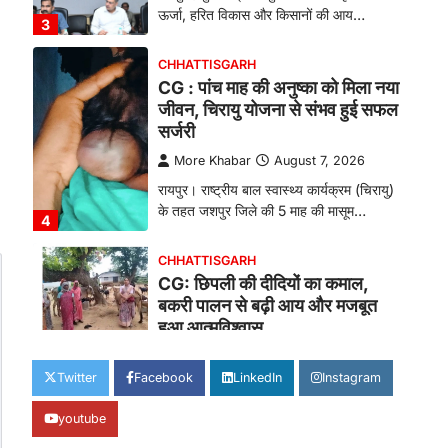
ऊर्जा, हरित विकास और किसानों की आय…
3
CHHATTISGARH
CG : पांच माह की अनुष्का को मिला नया
जीवन, चिरायु योजना से संभव हुई सफल
सर्जरी
More Khabar
August 7, 2026
रायपुर। राष्ट्रीय बाल स्वास्थ्य कार्यक्रम (चिरायु)
के तहत जशपुर जिले की 5 माह की मासूम…
4
CHHATTISGARH
CG: छिपली की दीदियों का कमाल,
बकरी पालन से बढ़ी आय और मजबूत
हुआ आत्मविश्वास
More Khabar
August 7, 2026
Twitter
Facebook
LinkedIn
Instagram
रायपुर। ग्रामीण महिलाओं को आर्थिक रूप से
सशक्त बनाने की दिशा में जिले के नगरी…
1
youtube