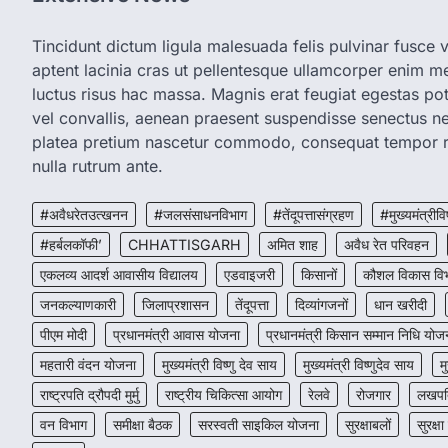
Tincidunt dictum ligula malesuada felis pulvinar fusce vi
aptent lacinia cras ut pellentesque ullamcorper enim met
luctus risus hac massa. Magnis erat feugiat egestas pot
vel convallis, aenean praesent suspendisse senectus 
platea pretium nascetur commodo, consequat tempor r
nulla rutrum ante.
#अवैधरेतउत्खनन
#जलसंसाधनविभाग
#तेंदूपत्तासंग्रहण
#मुख्यमंत्रीवि
#हर्बलकॉफी’
CHHATTISGARH
अमित शाह
अवैध रेत परिवहन
एकलव्य आदर्श आवासीय विद्यालय
एडवाइजरी
किसानों
कौशल विकास वि
जनकल्याणकारी
जिलाप्रशासन
तेंदूपत्ता
दिव्यांगजनों
धान खरीदी
पीएम मोदी
प्रधानमंत्री आवास योजना
प्रधानमंत्री किसान सम्मान निधि योज
महतारी वंदन योजना
मुख्यमंत्री विष्णु देव साय
मुख्यमंत्री विष्णुदेव साय
म
राष्ट्रपति द्रौपदी मुर्मु
राष्ट्रीय चिकित्सा आयोग
रेलवे
रोजगार
लखपति
वन विभाग
समीक्षा बैठक
सरस्वती साइकिल योजना
सुरक्षाबलों
सुरक्षा