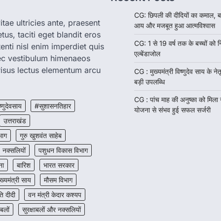
CG: छिपली की दीदियों का कमाल, ब
tae ultricies ante, praesent
आय और मजबूत हुआ आत्मविश्वास
us, taciti eget blandit eros
CG: 1 से 19 वर्ष तक के बच्चों को न
enti nisl enim imperdiet quis
एल्बेंडाजोल
nec vestibulum himenaeos
isus lectus elementum arcu
CG : मुख्यमंत्री विष्णुदेव साय के नेतृ
बड़ी उपलब्धि
CG : पांच माह की अनुष्का को मिला
ष्णुदेवसाय
#सुशासनतिहार
योजना से संभव हुई सफल सर्जरी
उत्तराखंड
भाग
गुरु खुशवंत साहेब
नक्सलियों
पशुधन विकास विभाग
ना
बारिश
भारत सरकार
ुख्यमंत्री साय
मौसम विभाग
 दीदी
वन मंत्री केदार कश्यप
 बलों
सुरक्षाबलों और नक्सलियों