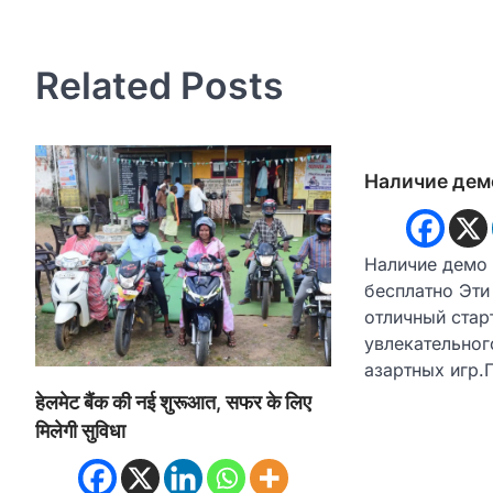
navigation
Related Posts
Наличие дем
Наличие демо 
бесплатно Эти
отличный стар
увлекательног
азартных игр.
हेलमेट बैंक की नई शुरूआत, सफर के लिए
मिलेगी सुविधा