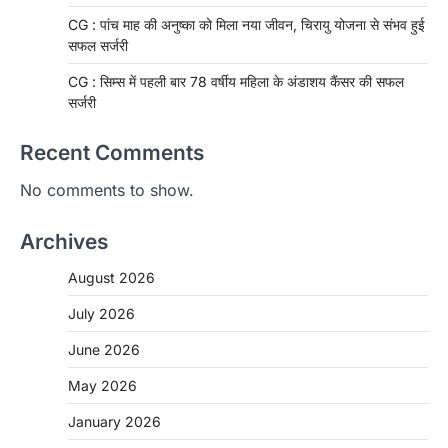
CG : पांच माह की अनुष्का को मिला नया जीवन, चिरायु योजना से संभव हुई
सफल सर्जरी
CG : सिम्स में पहली बार 78 वर्षीय महिला के अंडाशय कैंसर की सफल
सर्जरी
Recent Comments
No comments to show.
Archives
CHHATTISGARH
CG: 1 से 19 वर्ष तक के बच्चों को निःशुल्क दी
August 2026
जाएगी एल्बेंडाजोल
More Khabar
August 7, 2026
July 2026
रायपुर। राष्ट्रीय कृमि मुक्ति दिवस भारत सरकार द्वारा
June 2026
बच्चों के स्वास्थ्य सुधार के लिए वर्ष…
2
May 2026
CHHATTISGARH
January 2026
CG : मुख्यमंत्री विष्णुदेव साय के नेतृत्व में
छत्तीसगढ़ को बड़ी उपलब्धि