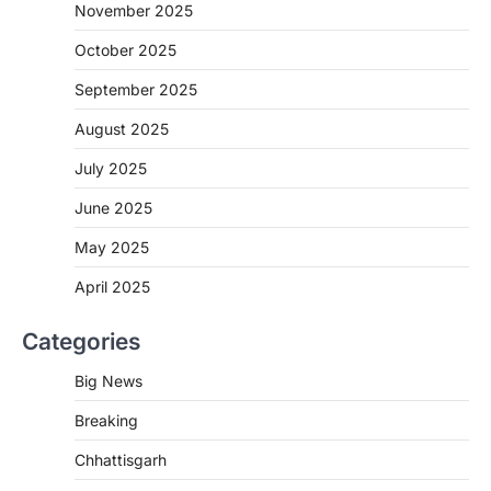
November 2025
More Khabar
August 7, 2026
October 2025
रायपुर। मुख्यमंत्री विष्णुदेव साय के नेतृत्व में स्वच्छ ऊर्जा,
हरित विकास और किसानों की आय…
September 2025
3
August 2025
CHHATTISGARH
CG : पांच माह की अनुष्का को मिला नया
July 2025
जीवन, चिरायु योजना से संभव हुई सफल सर्जरी
June 2025
More Khabar
August 7, 2026
रायपुर। राष्ट्रीय बाल स्वास्थ्य कार्यक्रम (चिरायु) के तहत
May 2025
जशपुर जिले की 5 माह की मासूम…
4
April 2025
CHHATTISGARH
Categories
CG: छिपली की दीदियों का कमाल, बकरी
पालन से बढ़ी आय और मजबूत हुआ आत्मविश्वास
Big News
More Khabar
August 7, 2026
Breaking
रायपुर। ग्रामीण महिलाओं को आर्थिक रूप से सशक्त
बनाने की दिशा में जिले के नगरी…
1
Chhattisgarh