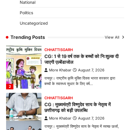
CHHATTISGARH
National
CG: 1 से 19 वर्ष तक के बच्चों को निःशुल्क दी
Politics
जाएगी एल्बेंडाजोल
More Khabar
August 7, 2026
Uncategorized
रायपुर। राष्ट्रीय कृमि मुक्ति दिवस भारत सरकार द्वारा
बच्चों के स्वास्थ्य सुधार के लिए वर्ष…
Trending Posts
View All
2
CHHATTISGARH
CG : मुख्यमंत्री विष्णुदेव साय के नेतृत्व में
छत्तीसगढ़ को बड़ी उपलब्धि
More Khabar
August 7, 2026
रायपुर। मुख्यमंत्री विष्णुदेव साय के नेतृत्व में स्वच्छ ऊर्जा,
हरित विकास और किसानों की आय…
3
CHHATTISGARH
CG : पांच माह की अनुष्का को मिला नया
जीवन, चिरायु योजना से संभव हुई सफल सर्जरी
More Khabar
August 7, 2026
रायपुर। राष्ट्रीय बाल स्वास्थ्य कार्यक्रम (चिरायु) के तहत