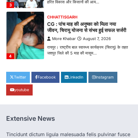
जशपुर जिले की 5 माह की मासूम…
4
CHHATTISGARH
CG: छिपली की दीदियों का कमाल, बकरी
पालन से बढ़ी आय और मजबूत हुआ आत्मविश्वास
More Khabar
August 7, 2026
रायपुर। ग्रामीण महिलाओं को आर्थिक रूप से सशक्त
बनाने की दिशा में जिले के नगरी…
1
CHHATTISGARH
CG: 1 से 19 वर्ष तक के बच्चों को निःशुल्क दी
Twitter
Facebook
LinkedIn
Instagram
जाएगी एल्बेंडाजोल
youtube
More Khabar
August 7, 2026
रायपुर। राष्ट्रीय कृमि मुक्ति दिवस भारत सरकार द्वारा
बच्चों के स्वास्थ्य सुधार के लिए वर्ष…
2
Extensive News
CHHATTISGARH
CG : मुख्यमंत्री विष्णुदेव साय के नेतृत्व में
छत्तीसगढ़ को बड़ी उपलब्धि
Tincidunt dictum ligula malesuada felis pulvinar fusce