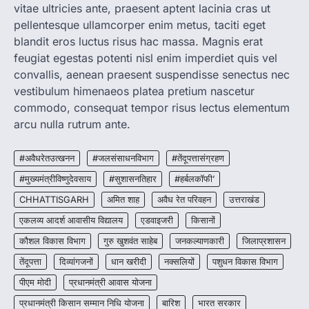
vitae ultricies ante, praesent aptent lacinia cras ut
More Khabar
August 7, 2026
pellentesque ullamcorper enim metus, taciti eget
रायपुर। मुख्यमंत्री विष्णुदेव साय के नेतृत्व में स्वच्छ ऊर्जा,
हरित विकास और किसानों की आय…
blandit eros luctus risus hac massa. Magnis erat
3
feugiat egestas potenti nisl enim imperdiet quis vel
convallis, aenean praesent suspendisse senectus nec
CHHATTISGARH
CG : पांच माह की अनुष्का को मिला नया
vestibulum himenaeos platea pretium nascetur
जीवन, चिरायु योजना से संभव हुई सफल सर्जरी
commodo, consequat tempor risus lectus elementum
More Khabar
August 7, 2026
arcu nulla rutrum ante.
रायपुर। राष्ट्रीय बाल स्वास्थ्य कार्यक्रम (चिरायु) के तहत
जशपुर जिले की 5 माह की मासूम…
#अवैधरेतउत्खनन
#जलसंसाधनविभाग
#तेंदूपत्तासंग्रहण
4
#मुख्यमंत्रीविष्णुदेवसाय
#सुशासनतिहार
#हर्बलकॉफी’
CHHATTISGARH
अमित शाह
अवैध रेत परिवहन
उत्तराखंड
एकलव्य आदर्श आवासीय विद्यालय
एडवाइजरी
किसानों
कौशल विकास विभाग
गुरु खुशवंत साहेब
जनकल्याणकारी
जिलाप्रशासन
तेंदूपत्ता
दिव्यांगजनों
धान खरीदी
नक्सलियों
पशुधन विकास विभाग
पीएम मोदी
प्रधानमंत्री आवास योजना
प्रधानमंत्री किसान सम्मान निधि योजना
बारिश
भारत सरकार